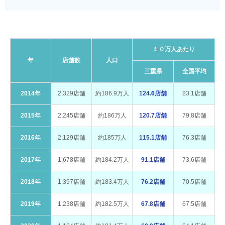
１０万人あたり
年
店舗数
人口
三重県
全国平均
2014年
2,329店舗
約186.9万人
124.6店舗
83.1店舗
2015年
2,245店舗
約186万人
120.7店舗
79.8店舗
2016年
2,129店舗
約185万人
115.1店舗
76.3店舗
2017年
1,678店舗
約184.2万人
91.1店舗
73.6店舗
2018年
1,397店舗
約183.4万人
76.2店舗
70.5店舗
2019年
1,238店舗
約182.5万人
67.8店舗
67.5店舗