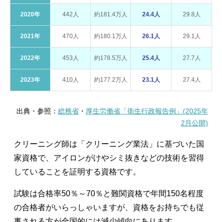
2020年
442人
約181.4万人
24.4人
29.8人
2021年
470人
約180.1万人
26.1人
29.1人
2022年
453人
約178.5万人
25.4人
27.7人
2023年
410人
約177.2万人
23.1人
27.4人
出典・参照：
総務省
・
厚生労働省「衛生行政報告例」(2025年
2月公開)
クリーニング師は「クリーニング業法」に基づいた国
家資格で、アイロンがけやシミ抜きなどの技術を習得
していることを証明する資格です。
試験は合格率50％～70％と難関資格で年間150名程度
の合格者がいらっしゃいますが、資格をお持ちでも従
事される方が全国的には減少傾向にあります。