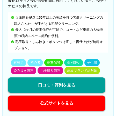
最長12ヶ月と長い保管期間に対応してくれているところがリ
ナビスの特長です。
兵庫県を拠点に55年以上の実績を持つ老舗クリーニングの
職人さんたちが手がける宅配クリーニング。
最大12ヶ月の長期保存が可能で、コートなど季節の大物衣
類の収納スペース節約に便利。
毛玉取り・しみ抜き・ボタンつけ直し・再仕上げが無料オ
プション。
衣替え
初心者
長期保管
個別洗い
子供服
染み抜き無料
毛玉取り無料
高級ブランド品対応
口コミ・評判を見る
公式サイトを見る