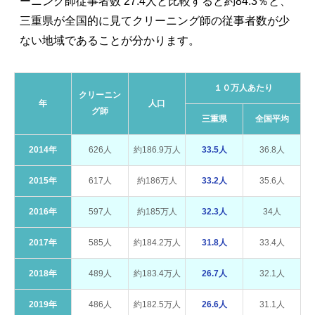
ーニング師従事者数 27.4人と比較すると約84.3％と、
三重県が全国的に見てクリーニング師の従事者数が少
ない地域であることが分かります。
１０万人あたり
クリーニン
年
人口
グ師
三重県
全国平均
2014年
626人
約186.9万人
33.5人
36.8人
2015年
617人
約186万人
33.2人
35.6人
2016年
597人
約185万人
32.3人
34人
2017年
585人
約184.2万人
31.8人
33.4人
2018年
489人
約183.4万人
26.7人
32.1人
2019年
486人
約182.5万人
26.6人
31.1人