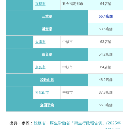
京都市
政令指定都市
64店舗
三重県
55.4店舗
滋賀県
63.5店舗
大津市
中核市
63店舗
奈良県
54.2店舗
奈良市
中核市
64店舗
和歌山県
48.2店舗
和歌山市
中核市
37.8店舗
全国平均
56.3店舗
出典・参照：
総務省
・
厚生労働省「衛生行政報告例」(2025年