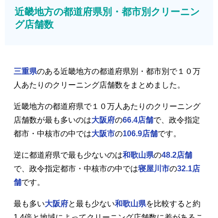
近畿地方の都道府県別・都市別クリーニン
グ店舗数
三重県
のある近畿地方の都道府県別・都市別で１０万
人あたりのクリーニング店舗数をまとめました。
近畿地方の都道府県で１０万人あたりのクリーニング
店舗数が最も多いのは
大阪府
の
66.4店舗
で、政令指定
都市・中核市の中では
大阪市
の
106.9店舗
です。
逆に都道府県で最も少ないのは
和歌山県
の
48.2店舗
で、政令指定都市・中核市の中では
寝屋川市
の
32.1店
舗
です。
最も多い
大阪府
と最も少ない
和歌山県
を比較すると約
1.4倍と地域によってクリーニング店舗数に差があるこ