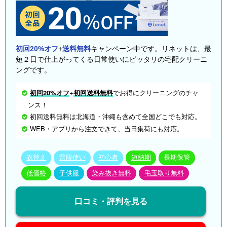
初回20%オフ
+
送料無料
キャンペーン中です。リネットは、最
短２日で仕上がってくる日常使いにピッタリの宅配クリーニ
ングです。
初回20%オフ
+
初回送料無料
でお得にクリーニングのチャ
ンス！
初回送料無料は北海道・沖縄も含めて全国どこでも対応。
WEB・アプリから注文できて、当日集荷にも対応。
衣替え
普段使い
初心者
短納期
長期保管
低価格
子供服
染み抜き無料
毛玉取り無料
口コミ・評判を見る