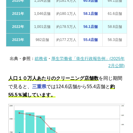
2020年
1,104店舗
約181.4万人
60.9店舗
64.1店舗
2021年
1,046店舗
約180.1万人
58.1店舗
61.6店舗
2022年
1,001店舗
約178.5万人
56.1店舗
58.8店舗
2023年
982店舗
約177.2万人
55.4店舗
56.3店舗
出典・参照：
総務省
・
厚生労働省「衛生行政報告例」(2025年
2月公開)
人口１０万人あたりのクリーニング店舗数
を同じ期間
で見ると、
三重県
では124.6店舗から55.4店舗と
約
55.5％減しています。