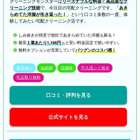
クリーニングモンスターは
リーズナブルな料金
と
高品質なク
リーニング技術
で、今注目の宅配クリーニングです。「
あき
らめてた洋服が生き返った！
」という口コミ多数の一度、体
験してみたい宅配クリーニング店です。
しみ抜きが得意で他社であきらめていた洋服も蘇る！
最安
１着あたり1,166円～
と安い料金設定で使いやすい。
無料オプションが充実していて
バツグンのコスパ感！
普段使い
短納期
低価格
不入流シミ抜き
毛玉取り無料
口コミ・評判を見る
公式サイトを見る