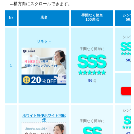
→横方向にスクロールできます。
手間なく簡単
シンプ
店名
№
100満点
50点
シンプ
リネット
手間なく簡単に
50
点
1
96
点
シンプ
ホワイト急便ホワイト宅配
便
手間なく簡単に