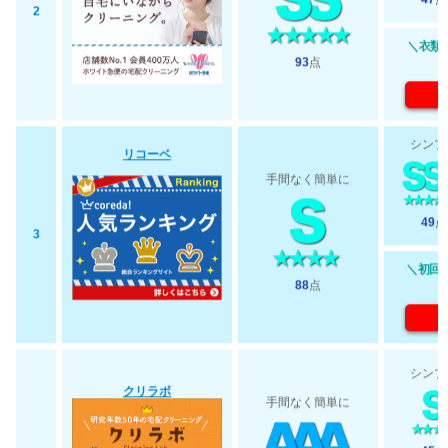
47
点
2
＼衣類最
93
点
シンプ
リコーベ
手間なく簡単に
49
点
3
＼初回2
88
点
シンプ
クリラボ
手間なく簡単に