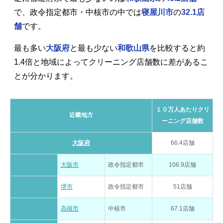
で、政令指定都市・中核市の中では
寝屋川市
の
32.1店
舗
です。
最も多い
大阪府
と最も少ない
和歌山県
を比較すると約
1.4倍と地域によってクリーニング店舗数に差があるこ
とが分かります。
１０万人あたりクリ
近畿地方
ーニング店舗数
大阪府
66.4店舗
大阪市
政令指定都市
106.9店舗
堺市
政令指定都市
51店舗
高槻市
中核市
67.1店舗