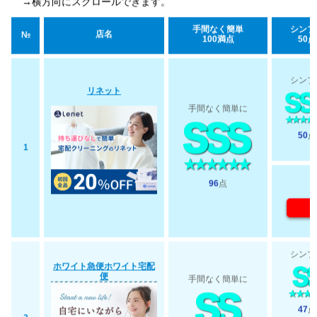
→横方向にスクロールできます。
手間なく簡単
シンプ
店名
№
100満点
50点
シンプ
リネット
手間なく簡単に
50
点
1
96
点
シンプ
ホワイト急便ホワイト宅配
便
手間なく簡単に
47
点