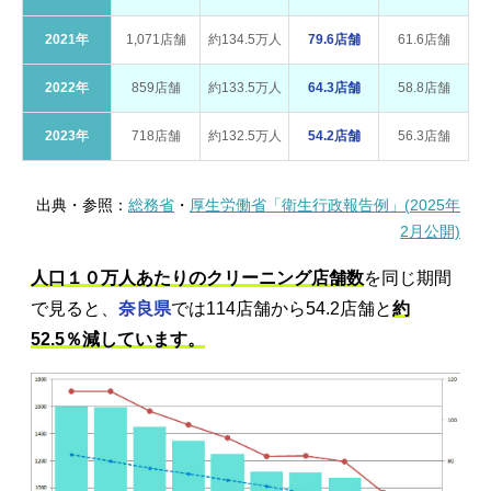
2021年
1,071店舗
約134.5万人
79.6店舗
61.6店舗
2022年
859店舗
約133.5万人
64.3店舗
58.8店舗
2023年
718店舗
約132.5万人
54.2店舗
56.3店舗
出典・参照：
総務省
・
厚生労働省「衛生行政報告例」(2025年
2月公開)
人口１０万人あたりのクリーニング店舗数
を同じ期間
で見ると、
奈良県
では114店舗から54.2店舗と
約
52.5％減しています。