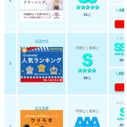
2
＼衣類最
93
点
シンプ
リコーベ
手間なく簡単に
49
点
3
＼初回2
88
点
シンプ
クリラボ
手間なく簡単に
45
点