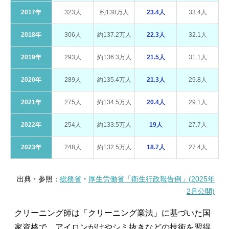
2017年
323人
約138万人
23.4人
33.4人
2018年
306人
約137.2万人
22.3人
32.1人
2019年
293人
約136.3万人
21.5人
31.1人
2020年
289人
約135.4万人
21.3人
29.8人
2021年
275人
約134.5万人
20.4人
29.1人
2022年
254人
約133.5万人
19人
27.7人
2023年
248人
約132.5万人
18.7人
27.4人
出典・参照：
総務省
・
厚生労働省「衛生行政報告例」(2025年
2月公開)
クリーニング師は「クリーニング業法」に基づいた国
家資格で、アイロンがけやシミ抜きなどの技術を習得