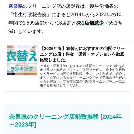
奈良県
のクリーニング店の店舗数は、厚生労働省の
「衛生行政報告例」によると2014年から2023年の10
年間で1,599店舗から718店舗と
881店舗減少
（55.1％
減）しています。
【2026年春】衣替えにおすすめの宅配クリー
ニング15店！料金・保管・オプションを徹底
比較しました。
衣替え・長期保管におすすめの宅配クリーニング10社を料
金プラン・無料オプション・保管サービス・仕上がり日数
などサービス内容で徹底比較、ランキング形式でご紹介し
ます。自宅にいるままクリーニングできて荷物の持ち運び
からも解放！ハマる方続出の宅配クリーニングを上手に活
用する参考にしてください。
奈良県のクリーニング店舗数推移 [2014年
～2023年]