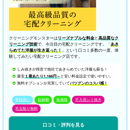
クリーニングモンスターは
リーズナブルな料金
と
高品質なク
リーニング技術
で、今注目の宅配クリーニングです。「
あき
らめてた洋服が生き返った！
」という口コミ多数の一度、体
験してみたい宅配クリーニング店です。
しみ抜きが得意で他社であきらめていた洋服も蘇る！
最安
１着あたり1,166円～
と安い料金設定で使いやすい。
無料オプションが充実していて
バツグンのコスパ感！
普段使い
短納期
低価格
不入流シミ抜き
毛玉取り無料
口コミ・評判を見る