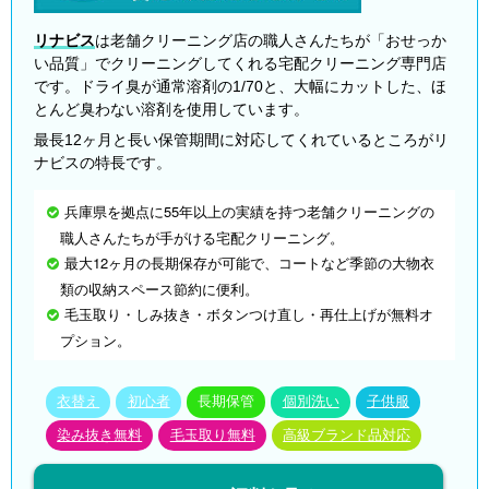
リナビス
は老舗クリーニング店の職人さんたちが「おせっか
い品質」でクリーニングしてくれる宅配クリーニング専門店
です。ドライ臭が通常溶剤の1/70と、大幅にカットした、ほ
とんど臭わない溶剤を使用しています。
最長12ヶ月と長い保管期間に対応してくれているところがリ
ナビスの特長です。
兵庫県を拠点に55年以上の実績を持つ老舗クリーニングの
職人さんたちが手がける宅配クリーニング。
最大12ヶ月の長期保存が可能で、コートなど季節の大物衣
類の収納スペース節約に便利。
毛玉取り・しみ抜き・ボタンつけ直し・再仕上げが無料オ
プション。
衣替え
初心者
長期保管
個別洗い
子供服
染み抜き無料
毛玉取り無料
高級ブランド品対応