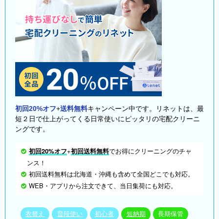
初回20%オフ
+
送料無料
キャンペーン中です。リネットは、最
短２日で仕上がってくる日常使いにピッタリの宅配クリーニ
ングです。
初回20%オフ
+
初回送料無料
でお得にクリーニングのチャ
ンス！
初回送料無料は北海道・沖縄も含めて全国どこでも対応。
WEB・アプリから注文できて、当日集荷にも対応。
衣替え
普段使い
初心者
短納期
長期保管