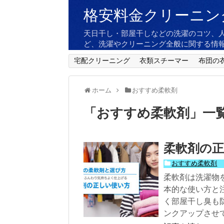
格安料金クリーニン
天日干し・部屋干しなどの洗濯のコツ、
ど、洗濯やクリーニング全般に関する情
宅配クリーニング
衣類スチーマー
布団の
ホーム
おすすめ柔軟剤
「
おすすめ柔軟剤
」
一
柔軟剤の
おすすめ柔軟剤
柔軟剤は洗濯物
本的な使い方と
く部屋干し臭も
ンクアップさせ