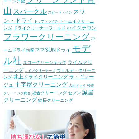
ーニング館
山
スパークル
スワ
スピード・イン
ン・ドライ
トーエイクリーニ
トップドライ舎
ハイクラウン
ング
ドライクリーナーワールド
フラワークリーニング
ホ
モデ
ママSUNドライ
ームドライ長崎
ル社
ライムクリ
ユコークリーンテック
ーニング
ヴェルデ・クリーニ
ロイズクリーナーズ
井上ドライクリーニング ラ・ヴァー
ング
十字屋クリーニング
ジュ
大船ドライ
桜井
誠屋
総合クリーニング セブン
クリーニング商会
クリーニング
鈴長クリーニング