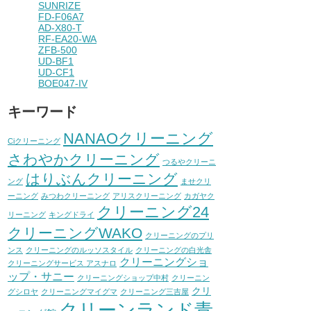
SUNRIZE
FD-F06A7
AD-X80-T
RF-EA20-WA
ZFB-500
UD-BF1
UD-CF1
BOE047-IV
キーワード
NANAOクリーニング
Ciクリーニング
さわやかクリーニング
つるやクリーニ
はりぶんクリーニング
ング
ませクリ
ーニング
みつわクリーニング
アリスクリーニング
カガヤク
クリーニング24
リーニング
キングドライ
クリーニングWAKO
クリーニングのプリ
ンス
クリーニングのルッソスタイル
クリーニングの白光舎
クリーニングショ
クリーニングサービス アスナロ
ップ・サニー
クリーニングショップ中村
クリーニン
クリ
グシロヤ
クリーニングマイグマ
クリーニング三吉屋
クリーンランド青