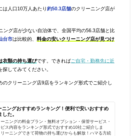
には人口10万人あたり
約50.3店舗
のクリーニング店が
ニング店が少ない自治体で、全国平均の56.3店舗と比
仙台市
は比較的、
料金の安いクリーニング店が見つけ
は衣類の持ち運び
です。できれば
ご自宅・勤務先に近
を探してみてください。
めのクリーニング店9店をランキング形式でご紹介し
ーニングおすすめランキング！便利で安いおすすめ
ました。
リーニングの料金プラン・無料オプション・保管サービス・
ビス内容をランキング形式でおすすめ10社ご紹介しま
クリーニングできて荷物の持ち運びからも解放！ハマる方続