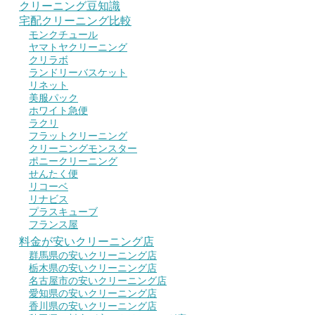
クリーニング豆知識
宅配クリーニング比較
モンクチュール
ヤマトヤクリーニング
クリラボ
ランドリーバスケット
リネット
美服パック
ホワイト急便
ラクリ
フラットクリーニング
クリーニングモンスター
ポニークリーニング
せんたく便
リコーベ
リナビス
プラスキューブ
フランス屋
料金が安いクリーニング店
群馬県の安いクリーニング店
栃木県の安いクリーニング店
名古屋市の安いクリーニング店
愛知県の安いクリーニング店
香川県の安いクリーニング店