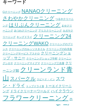
キーワード
NANAOクリーニング
Ciクリーニング
さわやかクリーニング
つるやクリーニ
はりぶんクリーニング
ング
ませクリ
ーニング
みつわクリーニング
アリスクリーニング
カガヤク
クリーニング24
リーニング
キングドライ
クリーニングWAKO
クリーニングのプリ
ンス
クリーニングのルッソスタイル
クリーニングの白光舎
クリーニングショ
クリーニングサービス アスナロ
ップ・サニー
クリーニングショップ中村
クリーニン
クリ
グシロヤ
クリーニングマイグマ
クリーニング三吉屋
クリーンランド青
ーニング館
山
スパークル
スワ
スピード・イン
ン・ドライ
トーエイクリーニ
トップドライ舎
ハイクラウン
ング
ドライクリーナーワールド
フラワークリーニング
ホ