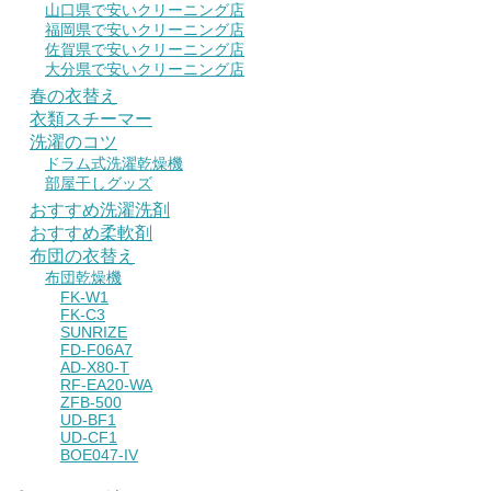
山口県で安いクリーニング店
福岡県で安いクリーニング店
佐賀県で安いクリーニング店
大分県で安いクリーニング店
春の衣替え
衣類スチーマー
洗濯のコツ
ドラム式洗濯乾燥機
部屋干しグッズ
おすすめ洗濯洗剤
おすすめ柔軟剤
布団の衣替え
布団乾燥機
FK-W1
FK-C3
SUNRIZE
FD-F06A7
AD-X80-T
RF-EA20-WA
ZFB-500
UD-BF1
UD-CF1
BOE047-IV