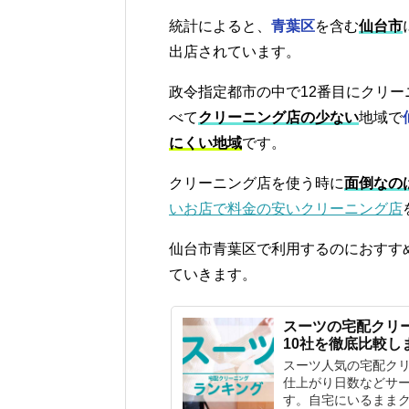
統計によると、
青葉区
を含む
仙台市
出店されています。
政令指定都市の中で12番目にクリー
べて
クリーニング店の少ない
地域で
にくい地域
です。
クリーニング店を使う時に
面倒なの
いお店で料金の安いクリーニング店
仙台市青葉区で利用するのにおすす
ていきます。
スーツの宅配クリ
10社を徹底比較し
スーツ人気の宅配ク
仕上がり日数などサー
す。自宅にいるまま