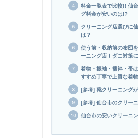
料金一覧表で比較!! 
グ料金が安いのは!?
クリーニング店選びに
は？
使う前・収納前の布団
ーニング店！ダニ対策
着物・振袖・襦袢・帯
すすめ丁寧で上質な着
[参考] 靴クリーニン
[参考] 仙台市のクリー
仙台市の安いクリーニング