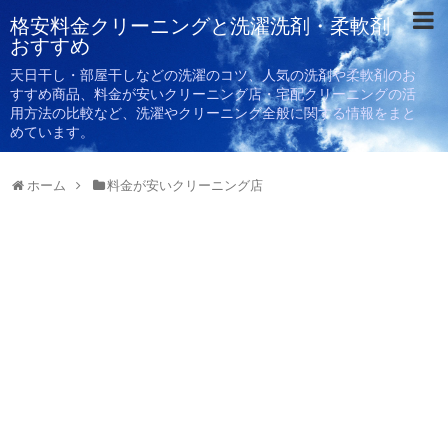
格安料金クリーニングと洗濯洗剤・柔軟剤
おすすめ
天日干し・部屋干しなどの洗濯のコツ、人気の洗剤や柔軟剤のお
すすめ商品、料金が安いクリーニング店・宅配クリーニングの活
用方法の比較など、洗濯やクリーニング全般に関する情報をまと
めています。
ホーム
料金が安いクリーニング店