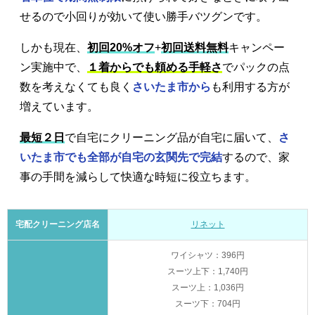
せるので小回りが効いて使い勝手バツグンです。
しかも現在、
初回20%オフ
+
初回送料無料
キャンペー
ン実施中で、
１着からでも頼める手軽さ
でパックの点
数を考えなくても良く
さいたま市から
も利用する方が
増えています。
最短２日
で自宅にクリーニング品が自宅に届いて、
さ
いたま市でも全部が自宅の玄関先で完結
するので、家
事の手間を減らして快適な時短に役立ちます。
宅配クリーニング店名
リネット
ワイシャツ：396円
スーツ上下：1,740円
スーツ上：1,036円
スーツ下：704円