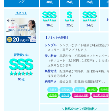
ング
30点
25点
25点
20
リネット
19
30
点
22
点
24
点
【リネットの特長】
シンプル
：シンプルなサイト構成と料金設定がス
スフリー。専用アプリもアリ。
普段使いに
安い料金
：単品料金。初回20%オフキャンペーン
（例／コート：2,290円→1,832円）。シミ抜
玉取りなどが無料。
集荷方法
：配送業者が箱持参。当日集荷可能。早
深夜対応地域アリ。
95
点
納期早さ
：最短２日。翌日届け対応地域アリ。
衣替え
普段使い
初心者
短納期
長期保管
低価格
子供服
染み抜き無料
毛玉取り無料
＼初回20%オフ+送料無料／