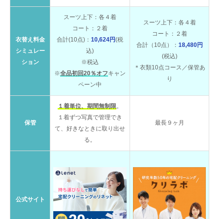
スーツ上下：各４着
スーツ上下：各４着
コート：２着
コート：２着
衣替え料金
合計(10点)：
10,624円
(税
合計（10点）：
18,480円
シミュレー
込)
(税込)
ション
※税込
＊衣類10点コース／保管あ
※
全品初回20％オフ
キャン
り
ペーン中
１着単位、期間無制限
。
１着ずつ写真で管理でき
保管
最長９ヶ月
て、好きなときに取り出せ
る。
公式サイト