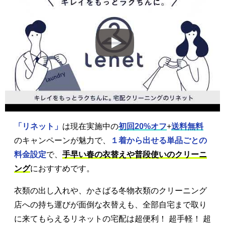
「リネット」
は現在実施中の
初回20%オフ
+
送料無料
のキャンペーンが魅力で、
１着から出せる単品ごとの
料金設定
で、
手早い春の衣替えや普段使いのクリーニ
ング
におすすめです。
衣類の出し入れや、かさばる冬物衣類のクリーニング
店への持ち運びが面倒な衣替えも、全部自宅まで取り
に来てもらえるリネットの宅配は超便利！ 超手軽！ 超