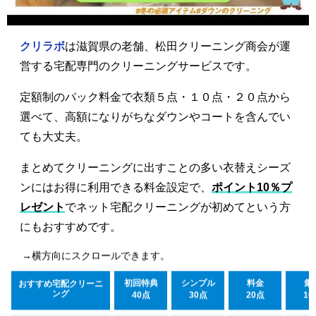
クリラボ
は滋賀県の老舗、松田クリーニング商会が運
営する宅配専門のクリーニングサービスです。
定額制のパック料金で衣類５点・１０点・２０点から
選べて、高額になりがちなダウンやコートを含んでい
ても大丈夫。
まとめてクリーニングに出すことの多い衣替えシーズ
ンにはお得に利用できる料金設定で、
ポイント10％プ
レゼント
でネット宅配クリーニングが初めてという方
にもおすすめです。
→横方向にスクロールできます。
初回特典
シンプル
料金
集
おすすめ宅配クリーニ
ング
40点
30点
20点
10