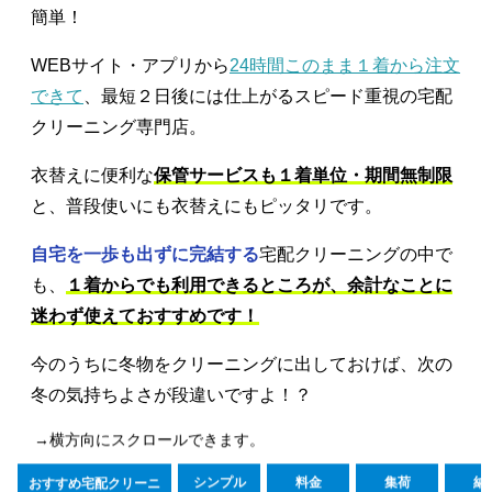
簡単！
WEBサイト・アプリから
24時間このまま１着から注文
できて
、最短２日後には仕上がるスピード重視の宅配
クリーニング専門店。
衣替えに便利な
保管サービスも１着単位・期間無制限
と、普段使いにも衣替えにもピッタリです。
自宅を一歩も出ずに完結する
宅配クリーニングの中で
も、
１着からでも利用できるところが、余計なことに
迷わず使えておすすめです！
今のうちに冬物をクリーニングに出しておけば、次の
冬の気持ちよさが段違いですよ！？
→横方向にスクロールできます。
シンプル
料金
集荷
納
おすすめ宅配クリーニ