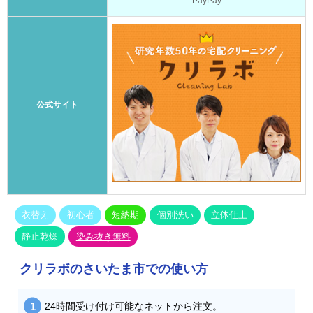
PayPay
公式サイト
衣替え
初心者
短納期
個別洗い
立体仕上
静止乾燥
染み抜き無料
クリラボのさいたま市での使い方
24時間受け付け可能なネットから注文。