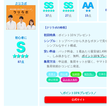
クリラボ
8
37
点
27
点
15
点
【クリラボの特長】
初回特典
：ポイント10％プレゼント
初心者に
シンプル
：トップページから大きなボタンで見や
シンプルなサイト構成。
安い料金
：パック料金。１着あたり最安値1,496
～。しみ抜きなど、無料。
ポイント10％プレゼ
集荷方法
：申込後、集荷キットが届く。ヤマト運
87
点
集荷依頼かコンビニ発送。
衣替え
初心者
短納期
個別洗い
立体仕上
静止乾燥
染み抜き無料
＼ポイント10％プレゼント／
公式サイト