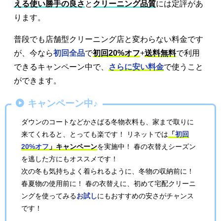
える使い勝手の良さ
と
クリーニング品質
には定評があ
ります。
普段でも店舗型クリーニング店と変わらない料金です
が、今なら
初回全品
で
初回20%オフ
+
送料無料
で利用
できるキャンペーン中で、
さらに安い料金
で使うこと
ができます。
キャンペーン中♪
ダウンのコートなどかさばる冬物衣料も、家まで取りに
来てくれると、とっても楽です！ リネットでは
「
初回
20%オフ
」キャンペーン
を実施中！ 春の衣替えシーズン
を逃した方にもオススメです！
次の冬も気持ちよく着られるように、冬物の収納前に！
春夏物の使用前に！ 春の衣替えに、初めて宅配クリーニ
ングを使ってみる
お試し
にもおすすめの安さがチャンス
です！