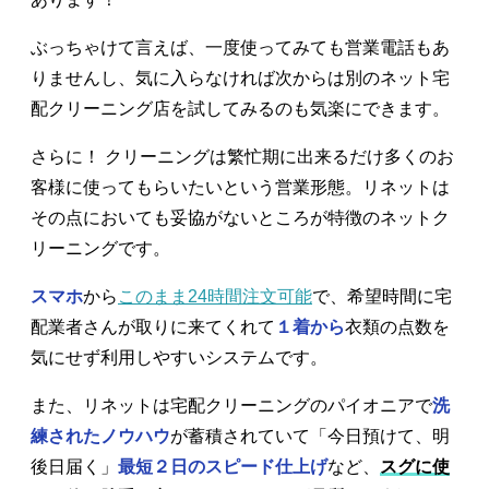
ぶっちゃけて言えば、一度使ってみても営業電話もあ
りませんし、気に入らなければ次からは別のネット宅
配クリーニング店を試してみるのも気楽にできます。
さらに！ クリーニングは繁忙期に出来るだけ多くのお
客様に使ってもらいたいという営業形態。リネットは
その点においても妥協がないところが特徴のネットク
リーニングです。
スマホ
から
このまま24時間注文可能
で、希望時間に宅
配業者さんが取りに来てくれて
１着から
衣類の点数を
気にせず利用しやすいシステムです。
また、リネットは宅配クリーニングのパイオニアで
洗
練されたノウハウ
が蓄積されていて「今日預けて、明
後日届く」
最短２日のスピード仕上げ
など、
スグに使