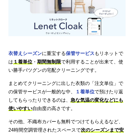
衣替えシーズン
に重宝する
保管サービス
もリネットで
は
１着単位
・
期間無制限
で利用することが出来て、使
い勝手バツグンの宅配クリーニングです。
まとめてクリーニングに出した衣類の「注文単位」で
の保管サービスが一般的な中、
１着単位
で預けたり返
してもらったりできるのは、
急な気温の変化などにも
使いやすい
自由度の高さです。
その他、不織布カバーも無料でつけてもらえるなど、
24時間空調管理されたスペースで
次のシーズンまで安