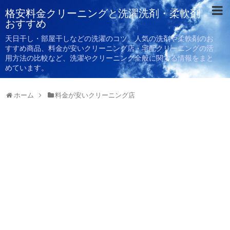
格安料金クリーニングと洗濯洗剤・柔軟剤
おすすめ
天日干し・部屋干しなどの洗濯のコツ、人気の洗剤や柔軟剤のお
すすめ商品、料金が安いクリーニング店・宅配クリーニングの活
用方法の比較など、洗濯やクリーニング全般に関する情報をまと
めています。
ホーム
料金が安いクリーニング店