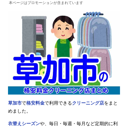
本ページはプロモーションが含まれています
草加市
で
格安料金
で利用できる
クリーニング店
をまと
めました。
衣替えシーズン
や、毎日・毎週・毎月など定期的に利