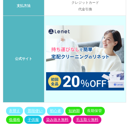
クレジットカード
支払方法
代金引換
公式サイト
衣替え
普段使い
初心者
短納期
長期保管
低価格
子供服
染み抜き無料
毛玉取り無料