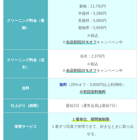
着物：11,792円
半襦袢：5,386円
クリーニング料金（着
長襦袢：5,060円
物）
着物帯：5,958円
※税込
※
全品初回20％オフ
キャンペーン中
浴衣：2,376円
クリーニング料金（浴
※税込
衣）
※
全品初回20％オフ
キャンペーン中
無料
（20%オフ・3,000円以上利用時）
送料
※初回送料無料
仕上がり（納期）
最短2日（通常会員は最短7日）
１着単位、期間無制限
。
保管サービス
１着ずつ写真で管理できて、好きなときに取り出
せる。