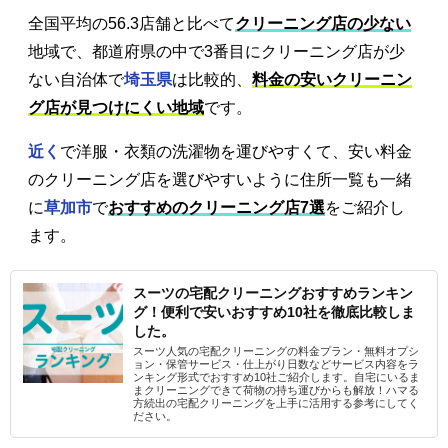
全国平均の56.3店舗と比べて
クリーニング店の少ない
地域で、都道府県の中で3番目にクリーニング店が少
ない自治体で
埼玉県
は比較的、
料金の安いクリーニン
グ店が見つけにくい地域
です。
近く
で洋服・衣類の洗濯物を運びやすくて、安い料金
のクリーニング店を選びやすいように住所一覧も一緒
に
草加市
で
おすすめのクリーニング店7選
をご紹介し
ます。
スーツの宅配クリーニングおすすめランキン
グ！便利で安いおすすめ10社を徹底比較しま
した。
スーツ人気の宅配クリーニングの料金プラン・無料オプシ
ョン・保管サービス・仕上がり日数などサービス内容をラ
ンキング形式でおすすめ10社ご紹介します。自宅にいるま
まクリーニングできて荷物の持ち運びからも解放！ハマる
方続出の宅配クリーニングを上手に活用する参考にしてく
ださい。