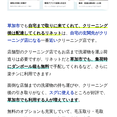
草加市
でも
自宅まで取りに来てくれて、クリーニング
後は配達してくれるリネット
は、
自宅の玄関先がクリ
ーニング店になる
一番
近い
クリーニング店です。
店舗型のクリーニング店でもお店まで洗濯物を運ぶ荷
造りは必要ですが、リネットだと
草加市でも、集荷時
にダンボール箱も無料
で手配してくれるなど、さらに
楽チンに利用できます♪
面倒な店舗までの洗濯物の持ち運びや、クリーニング
後の引き取りがなく、
スグに使える
ところが好評で、
草加市でも利用する人が増えています
。
無料のオプションも充実していて、毛玉取り・毛取