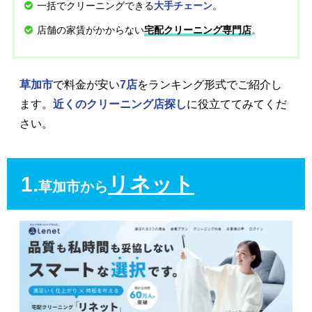
一括でクリーニングできる
。
大手チェーン
店舗の家賃がかからない
。
宅配クリーニング専門店
草加市
で料金が安い
7店
をランキング形式でご紹介し
ます。
近くのクリーニング店探し
に役立ててみてくだ
さい。
1.
リネット
草加市から