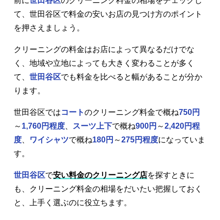
前に
世田谷区
のクリーニング料金の相場をチェックし
て、世田谷区で料金の安いお店の見つけ方のポイント
を押さえましょう。
クリーニングの料金はお店によって異なるだけでな
く、地域や立地によっても大きく変わることが多く
て、
世田谷区
でも料金を比べると幅があることが分か
ります。
世田谷区では
コート
のクリーニング料金で概ね
750円
～
1,760円程度
、
スーツ上下
で概ね
900円
～
2,420円程
度
、
ワイシャツ
で概ね
180円
～
275円程度
になっていま
す。
世田谷区
で
安い料金のクリーニング店
を探すときに
も、クリーニング料金の相場をだいたい把握しておく
と、上手く選ぶのに役立ちます。