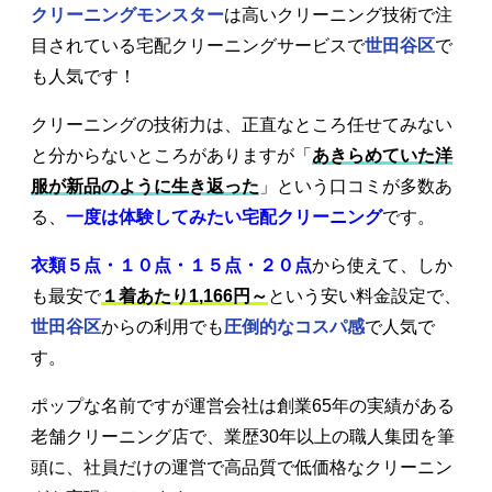
クリーニングモンスター
は高いクリーニング技術で注
目されている宅配クリーニングサービスで
世田谷区
で
も人気です！
クリーニングの技術力は、正直なところ任せてみない
と分からないところがありますが「
あきらめていた洋
服が新品のように生き返った
」という口コミが多数あ
る、
一度は体験してみたい宅配クリーニング
です。
衣類５点・１０点・１５点・２０点
から使えて、しか
も最安で
１着あたり1,166円～
という安い料金設定で、
世田谷区
からの利用でも
圧倒的なコスパ感
で人気で
す。
ポップな名前ですが運営会社は創業65年の実績がある
老舗クリーニング店で、業歴30年以上の職人集団を筆
頭に、社員だけの運営で高品質で低価格なクリーニン