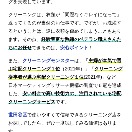
グを実現しています。
クリーニングは、衣類が「問題なくキレイになって」
返ってくるのが当然のお仕事です。ですが、お洗濯す
るということは、逆に衣類を傷めてしまうこともあり
ます。その点、
経験豊富な熟練のベテラン職人さんた
ちにお任せ
できるのは、
安心ポイント
！
また、
クリーニングモンスター
は、「
主婦が本気で選
ぶ宅配クリーニング１位
（2021年）」「
クリーニング
従事者が選ぶ宅配クリーニング１位
(2021年)」など、
日本マーケティングリサーチ機構の調査で６冠を達成
した、
安い料金で高い技術力の、注目されている宅配
クリーニングサービス
です。
世田谷区
で使いやすくて信頼できるクリーニング店を
お探しでしたら、ぜひ一度試してみる価値はありま
す。