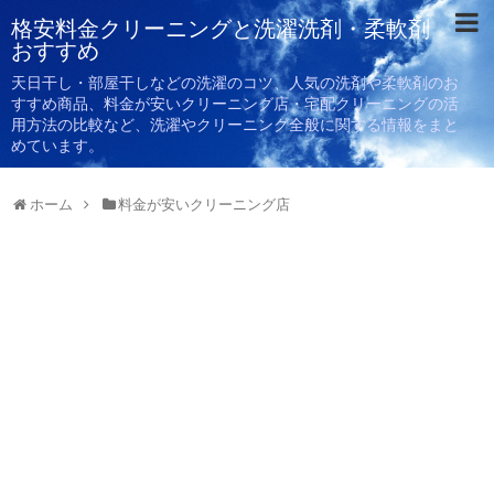
格安料金クリーニングと洗濯洗剤・柔軟剤
おすすめ
天日干し・部屋干しなどの洗濯のコツ、人気の洗剤や柔軟剤のお
すすめ商品、料金が安いクリーニング店・宅配クリーニングの活
用方法の比較など、洗濯やクリーニング全般に関する情報をまと
めています。
ホーム
料金が安いクリーニング店