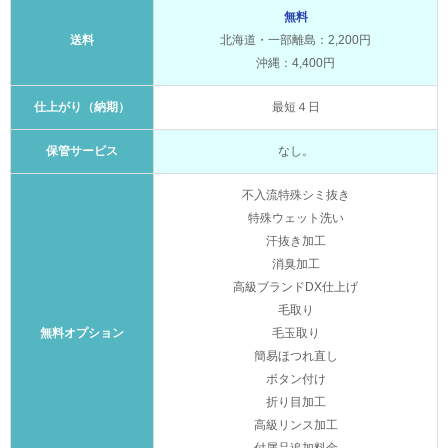
無料
送料
北海道・一部離島：2,200円
沖縄：4,400円
仕上がり（納期）
最短４日
保管サービス
なし。
不入流特殊シミ抜き
特殊ウェット洗い
汗抜き加工
消臭加工
高級ブランドDX仕上げ
毛取り
無料オプション
毛玉取り
簡易ほつれ直し
ボタン付け
折り目加工
高級リンス加工