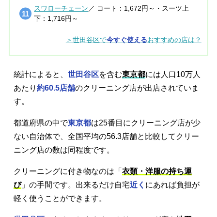
スワローチェーン
／ コート：1,672円～・スーツ上
下：1,716円～
＞世田谷区で
今すぐ使える
おすすめの店は？
統計によると、
世田谷区
を含む
東京都
には人口10万人
あたり
約60.5店舗
のクリーニング店が出店されていま
す。
都道府県の中で
東京都
は25番目にクリーニング店が少
ない自治体で、全国平均の56.3店舗と比較してクリー
ニング店の数は同程度です。
クリーニングに付き物なのは「
衣類・洋服の持ち運
び
」の手間です。出来るだけ自宅
近く
にあれば負担が
軽く使うことができます。