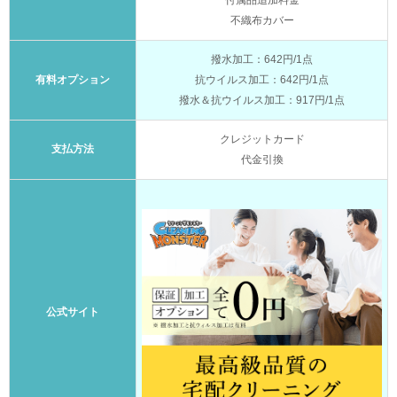
付属品追加料金
不織布カバー
撥水加工：642円/1点
有料オプション
抗ウイルス加工：642円/1点
撥水＆抗ウイルス加工：917円/1点
クレジットカード
支払方法
代金引換
公式サイト