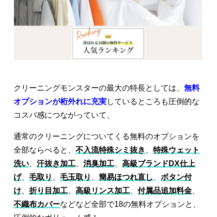
クリーニングモンスターの最大の特長としては、
無料
オプションが桁外れに充実
しているところも圧倒的な
コスパ感につながっていて、
通常のクリーニングについてくる無料のオプションを
全部ならべると、
不入流特殊シミ抜き
、
特殊ウェット
洗い
、
汗抜き加工
、
消臭加工
、
高級ブランドDX仕上
げ
、
毛取り
、
毛玉取り
、
簡易ほつれ直し
、
ボタン付
け
、
折り目加工
、
高級リンス加工
、
付属品追加料金
、
不織布カバー
などなど全部で18の無料オプションと、