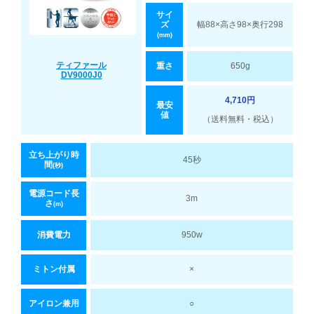
サイ
ズ
幅88×高さ98×奥行298
(mm)
ティファール
重さ
650g
DV9000J0
4,710円
最安
値
（送料無料・税込）
立ち上がり時
45秒
間
(秒)
電源コード長
3m
さ
(m)
消費電力
950w
ミトン付属
×
アイロン兼用
○