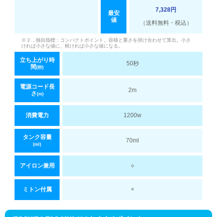
7,328円
最安
値
（送料無料・税込）
※２…独自指標：コンパクトポイント。容積と重さを掛け合わせて算出。小さ
ければ小さな値に、軽ければ小さな値になる。
立ち上がり時
50秒
間
(秒)
電源コード長
2m
さ
(m)
消費電力
1200w
タンク容量
70ml
(ml)
アイロン兼用
○
ミトン付属
×