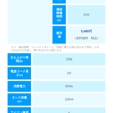
連続
稼働
10分
時間
(分)
5,480円
最安
値
（送料無料・税込）
※２…独自指標：コンパクトポイント。容積と重さを掛け合わせて算出。小さ
ければ小さな値に、軽ければ小さな値になる。
立ち上がり時
25秒
間
(秒)
電源コード長
2m
さ
(m)
消費電力
850w
タンク容量
100ml
(ml)
アイロン兼用
×