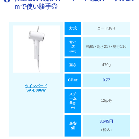
ｍで使い勝手◎
方式
コードあり
サイ
ズ
幅65×高さ217×奥行116
(mm)
重さ
470g
CP
0.77
※2
ツインバード
SA-D096W
スチ
ーム
12g/分
量
(g/
分)
3,645円
最安
値
（税込）