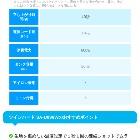
※２…独自指標：コンパクトポイント。容積と重さを掛け合わせて算出。小さ
ければ小さな値に、軽ければ小さな値になる。
立ち上がり時
40秒
間
(秒)
電源コード長
2.5m
さ
(m)
消費電力
600w
タンク容量
50ml
(ml)
アイロン兼用
×
ミトン付属
○
ツインバード SA-D096Wのおすすめポイント
生地を傷めない温度設定で１秒１回の連続ショットでムラ