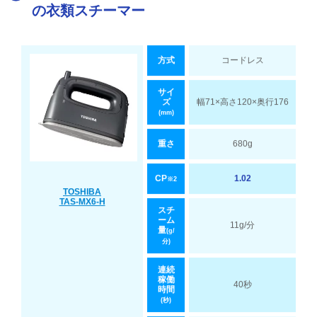
の衣類スチーマー
方式
コードレス
サイ
ズ
幅71×高さ120×奥行176
(mm)
重さ
680g
CP
1.02
※2
TOSHIBA
TAS-MX6-H
スチ
ーム
11g/分
量
(g/
分)
連続
稼働
40秒
時間
(秒)