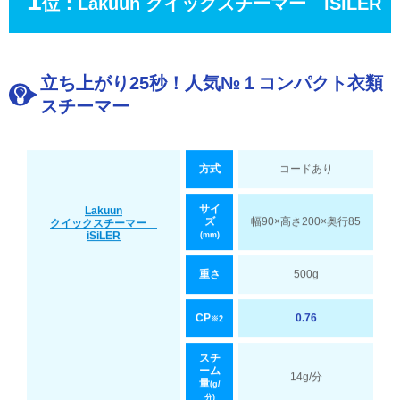
1
位：Lakuun クイックスチーマー iSiLER
立ち上がり25秒！人気№１コンパクト衣類
スチーマー
方式
コードあり
サイ
Lakuun
ズ
幅90×高さ200×奥行85
クイックスチーマー
iSiLER
(mm)
重さ
500g
CP
0.76
※2
スチ
ーム
14g/分
量
(g/
分)