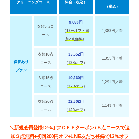
クリーニングコース
料金（税込）
（税込）
9,680円
衣類5点コ
（
12%オフ・追
1,383円／着
ース
加2点無料
）
衣類10点
13,552円
1,355円／着
保管あり
コース
（
12%オフ
）
プラン
衣類15点
19,360円
1,291円／着
コース
（
12%オフ
）
衣類20点
22,862円
1,143円／着
コース
（
12%オフ
）
＼新規会員登録12%オフＯＦＦクーポン+５点コースで追
加２点無料+初回300円オフ+LINE友だち登録で12％オフ