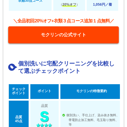
衣類30点コース
（
20%オフ
）
1,056円／着
＼全品初回20%オフ+衣類３点コース追加１点無料／
モクリンの公式サイト
個別洗いに宅配クリーニングを比較し
て選ぶチェックポイント
チェック
ポイント
モクリンの特徴要約
ポイント
品質
個別洗い、手仕上げ、染み抜き無料、
品質
帯電防止加工無料、毛玉取り無料、
45点
等