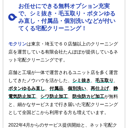
お任せにできる無料オプション充実
で、シミ抜き・毛玉取り・ボタンゆる
み直し・付属品・個別洗いなどが付い
てくる宅配クリーニング！
モクリン
は東京・埼玉で６０店舗以上のクリーニング
店を運営している有限会社たんぽぽが提供しているネ
ット宅配クリーニングです。
店舗と工場が一体で運営されるユニット店を多く運営
してきたノウハウを活かした、
シミ抜き
、
毛玉取り
、
ボタンゆるみ直し
、
付属品
、
個別洗い
、
再仕上げ
、
静
電気防止加工
、
シワ防止加工
、
防虫防カビ加工
が無料
と、細かなサービスまで行き届いた宅配クリーニング
として全国どこから利用する方も増えています。
2022年4月からのサービス提供開始と、ネット宅配ク