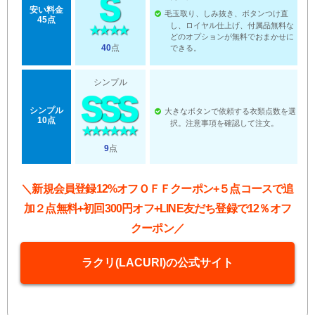
安い料金
毛玉取り、しみ抜き、ボタンつけ直
45点
し、ロイヤル仕上げ、付属品無料な
どのオプションが無料でおまかせに
40
点
できる。
シンプル
シンプル
大きなボタンで依頼する衣類点数を選
10点
択。注意事項を確認して注文。
9
点
＼新規会員登録12%オフＯＦＦクーポン+５点コースで追
加２点無料+初回300円オフ+LINE友だち登録で12％オフ
クーポン／
ラクリ(LACURI)の公式サイト