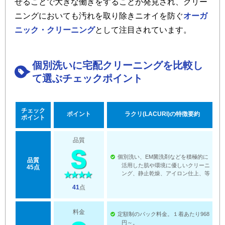
せることで大きな働きをすることが発見され、クリー
ニングにおいても汚れを取り除きニオイを防ぐ
オーガ
ニック・クリーニング
として注目されています。
個別洗いに宅配クリーニングを比較し
て選ぶチェックポイント
チェック
ポイント
ラクリ(LACURI)の特徴要約
ポイント
品質
個別洗い、EM菌洗剤などを積極的に
品質
活用した肌や環境に優しいクリーニ
45点
ング、静止乾燥、アイロン仕上、等
41
点
料金
定額制のパック料金。１着あたり968
円～。