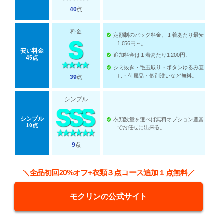
40
点
料金
定額制のパック料金。１着あたり最安
1,056円～。
安い料金
追加料金は１着あたり1,200円。
45点
シミ抜き・毛玉取り・ボタンゆるみ直
し・付属品・個別洗いなど無料。
39
点
シンプル
シンプル
衣類数量を選べば無料オプション豊富
10点
でお任せに出来る。
9
点
＼全品初回20%オフ+衣類３点コース追加１点無料／
モクリンの公式サイト