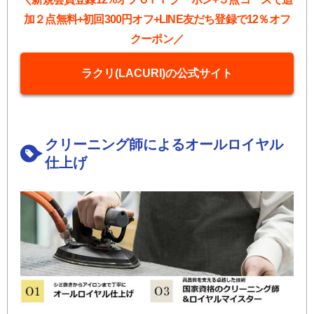
加２点無料+初回300円オフ+LINE友だち登録で12％オフ
クーポン／
ラクリ(LACURI)の公式サイト
クリーニング師によるオールロイヤル
仕上げ