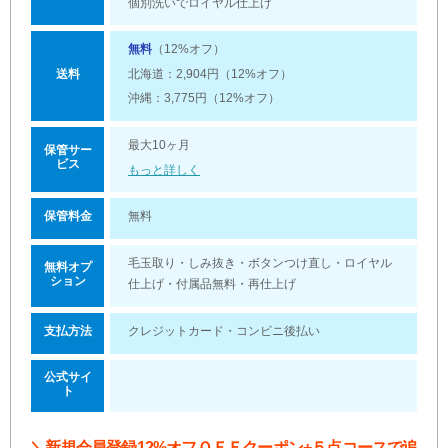
個別洗いでロイヤル仕上げ
無料
（12%オフ）
北海道：2,904円（12%オフ）
送料
沖縄：3,775円（12%オフ）
最大10ヶ月
保管サー
ビス
もっと詳しく
保管料金
無料
毛玉取り・しみ抜き・ボタンつけ直し・ロイヤル
無料オプ
ション
仕上げ・付属品無料・再仕上げ
支払方法
クレジットカード・コンビニ後払い
公式サイ
ト
＼新規会員登録12%オフＯＦＦクーポン+５点コースで追