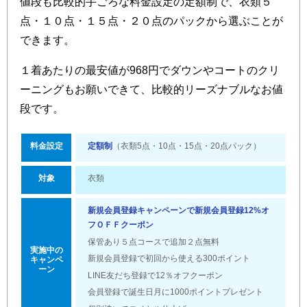
値段も比較的手ごろな料金設定の定額制で、衣類５
点・１０点・１５点・２０点のパックから選ぶことが
できます。
１着あたりの最安値が968円でダウンやコートのクリ
ーニングもお願いできて、比較的リーズナブルなお値
段です。
料金設定
定額制
（衣類5点・10点・15点・20点パック）
対象
衣類
新規会員登録キャンペーンで新規会員登録12%オ
フＯＦＦクーポン
保管あり５点コースで追加２点無料
実施中の
新規会員登録で初回から使える300ポイント
キャンペ
ーン
LINE友だち登録で12％オフクーポン
会員登録で誕生日月に1000ポイントプレゼント