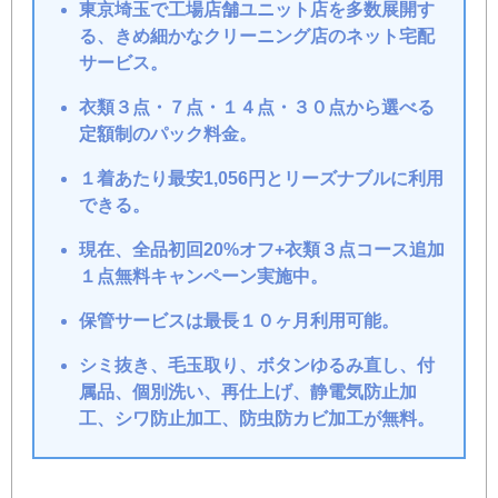
東京埼玉で工場店舗ユニット店を多数展開す
る、きめ細かなクリーニング店のネット宅配
サービス。
衣類３点・７点・１４点・３０点から選べる
定額制のパック料金。
１着あたり最安1,056円とリーズナブルに利用
できる。
現在、全品初回20%オフ+衣類３点コース追加
１点無料キャンペーン実施中。
保管サービスは最長１０ヶ月利用可能。
シミ抜き、毛玉取り、ボタンゆるみ直し、付
属品、個別洗い、再仕上げ、静電気防止加
工、シワ防止加工、防虫防カビ加工が無料。