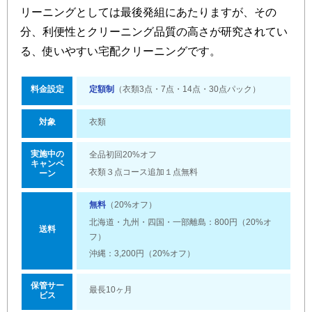
リーニングとしては最後発組にあたりますが、その
分、利便性とクリーニング品質の高さが研究されてい
る、使いやすい宅配クリーニングです。
料金設定
定額制
（衣類3点・7点・14点・30点パック）
対象
衣類
実施中の
全品初回20%オフ
キャンペ
衣類３点コース追加１点無料
ーン
無料
（20%オフ）
北海道・九州・四国・一部離島：800円（20%オ
送料
フ）
沖縄：3,200円（20%オフ）
保管サー
最長10ヶ月
ビス