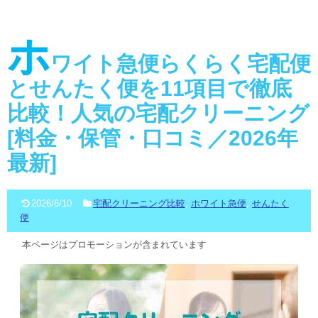
ホ
ワイト急便らくらく宅配便
とせんたく便を11項目で徹底
比較！人気の宅配クリーニング
[料金・保管・口コミ／2026年
最新]
2026/6/10
宅配クリーニング比較
,
ホワイト急便
,
せんたく
便
本ページはプロモーションが含まれています