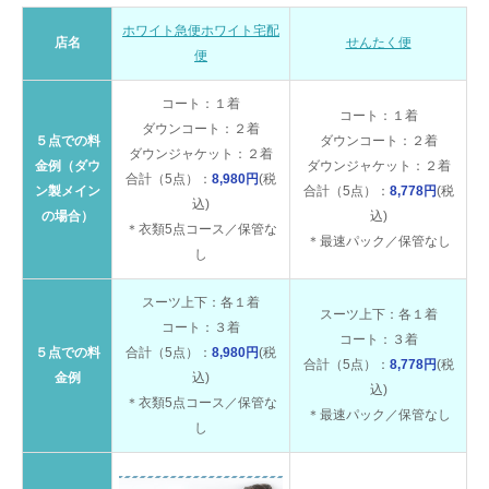
ホワイト急便ホワイト宅配
店名
せんたく便
便
コート：１着
コート：１着
ダウンコート：２着
５点での料
ダウンコート：２着
ダウンジャケット：２着
金例（ダウ
ダウンジャケット：２着
合計（5点）：
8,980円
(税
ン製メイン
合計（5点）：
8,778円
(税
込)
の場合）
込)
＊衣類5点コース／保管な
＊最速パック／保管なし
し
スーツ上下：各１着
スーツ上下：各１着
コート：３着
コート：３着
５点での料
合計（5点）：
8,980円
(税
合計（5点）：
8,778円
(税
金例
込)
込)
＊衣類5点コース／保管な
＊最速パック／保管なし
し