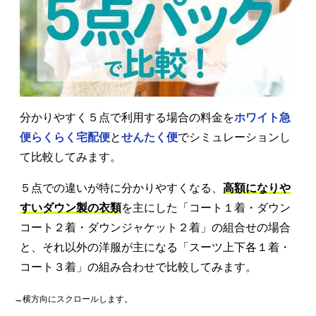
分かりやすく５点で利用する場合の料金を
ホワイト急
便らくらく宅配便
と
せんたく便
でシミュレーションし
て比較してみます。
５点での違いが特に分かりやすくなる、
高額になりや
すいダウン製の衣類
を主にした「コート１着・ダウン
コート２着・ダウンジャケット２着」の組合せの場合
と、それ以外の洋服が主になる「スーツ上下各１着・
コート３着」の組み合わせで比較してみます。
→横方向にスクロールします。