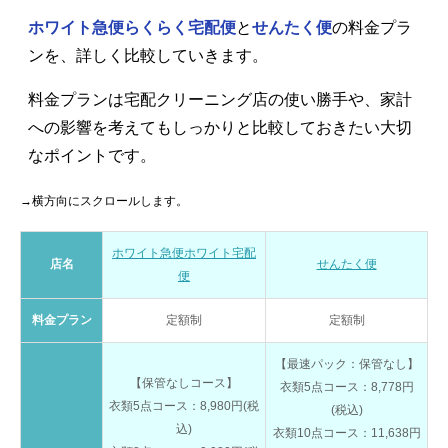
ホワイト急便らくらく宅配便
と
せんたく便
の料金プラ
ンを、詳しく比較していきます。
料金プランは宅配クリーニング店の使い勝手や、家計
への影響を考えてもしっかりと比較しておきたい大切
なポイントです。
→横方向にスクロールします。
ホワイト急便ホワイト宅配
店名
せんたく便
便
料金プラン
定額制
定額制
【最速パック：保管なし】
【保管なしコース】
衣類5点コース：8,778円
衣類5点コース：8,980円(税
(税込)
込)
衣類10点コース：11,638円