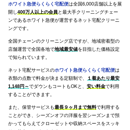
ホワイト急便らくらく宅配便
は全国6,000店舗以上を展
開し
400万人以上の会員
と最大手クリーニングチェー
ンであるホワイト急便が運営するネット宅配クリーニ
ングです。
全国チェーンのクリーニング店ですが、地域密着型の
店舗運営で全国各地で
地域最安値
を目指した価格設定
で知られています。
ネット宅配サービスの
ホワイト急便らくらく宅配便
は
衣類の点数で料金が決まる定額制で、
１着あたり最安
1,148円～
でダウンもコートもOKと、
安い料金
で利用
することができます。
また、保管サービスも
最長９ヶ月まで無料
で利用する
ことができ、シーズンオフの洋服を翌シーズンまで預
かってもらえてクローゼットや収納スペースをスッキ