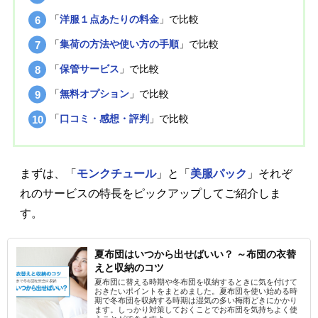
「
洋服１点あたりの料金
」で比較
「
集荷の方法や使い方の手順
」で比較
「
保管サービス
」で比較
「
無料オプション
」で比較
「
口コミ・感想・評判
」で比較
まずは、「
モンクチュール
」と「
美服パック
」それぞ
れのサービスの特長をピックアップしてご紹介しま
す。
夏布団はいつから出せばいい？ ～布団の衣替
えと収納のコツ
夏布団に替える時期や冬布団を収納するときに気を付けて
おきたいポイントをまとめました。夏布団を使い始める時
期で冬布団を収納する時期は湿気の多い梅雨どきにかかり
ます。しっかり対策しておくことでお布団を気持ちよく使