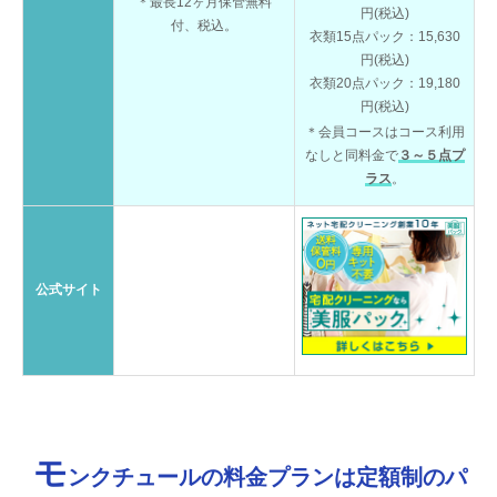
＊最長12ヶ月保管無料
円(税込)
付、税込。
衣類15点パック：15,630
円(税込)
衣類20点パック：19,180
円(税込)
＊会員コースはコース利用
なしと同料金で
３～５点プ
ラス
。
公式サイト
モ
ンクチュールの料金プランは定額制のパ