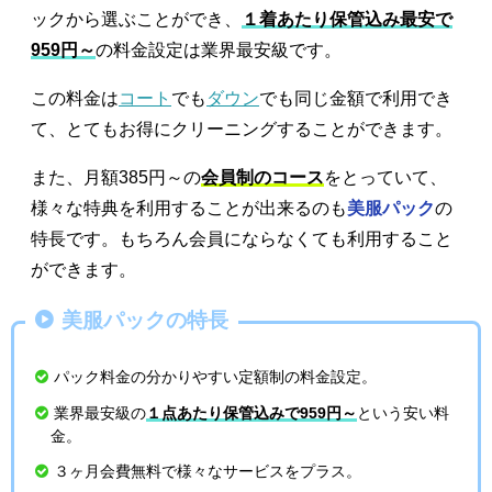
ックから選ぶことができ、
１着あたり保管込み最安で
959円～
の料金設定は業界最安級です。
この料金は
コート
でも
ダウン
でも同じ金額で利用でき
て、とてもお得にクリーニングすることができます。
また、月額385円～の
会員制のコース
をとっていて、
様々な特典を利用することが出来るのも
美服パック
の
特長です。もちろん会員にならなくても利用すること
ができます。
美服パックの特長
パック料金の分かりやすい定額制の料金設定。
業界最安級の
１点あたり保管込みで959円～
という安い料
金。
３ヶ月会費無料で様々なサービスをプラス。