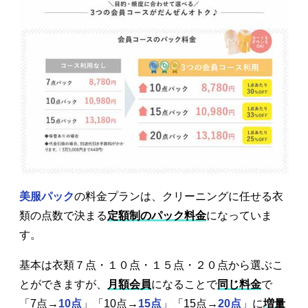
美服パック
の料金プランは、クリーニングに任せる衣
類の点数で決まる
定額制のパック料金
になっていま
す。
基本は衣類７点・１０点・１５点・２０点から選ぶこ
とができますが、
月額会員
になることで
同じ料金
で
「7点→
10点
」「10点→
15点
」「15点→
20点
」に
増量