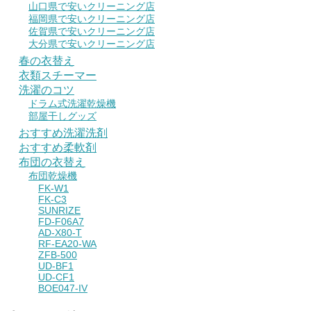
山口県で安いクリーニング店
福岡県で安いクリーニング店
佐賀県で安いクリーニング店
大分県で安いクリーニング店
春の衣替え
衣類スチーマー
洗濯のコツ
ドラム式洗濯乾燥機
部屋干しグッズ
おすすめ洗濯洗剤
おすすめ柔軟剤
布団の衣替え
布団乾燥機
FK-W1
FK-C3
SUNRIZE
FD-F06A7
AD-X80-T
RF-EA20-WA
ZFB-500
UD-BF1
UD-CF1
BOE047-IV