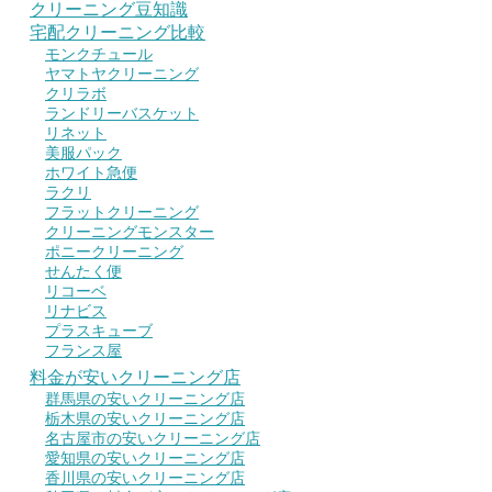
クリーニング豆知識
宅配クリーニング比較
モンクチュール
ヤマトヤクリーニング
クリラボ
ランドリーバスケット
リネット
美服パック
ホワイト急便
ラクリ
フラットクリーニング
クリーニングモンスター
ポニークリーニング
せんたく便
リコーベ
リナビス
プラスキューブ
フランス屋
料金が安いクリーニング店
群馬県の安いクリーニング店
栃木県の安いクリーニング店
名古屋市の安いクリーニング店
愛知県の安いクリーニング店
香川県の安いクリーニング店