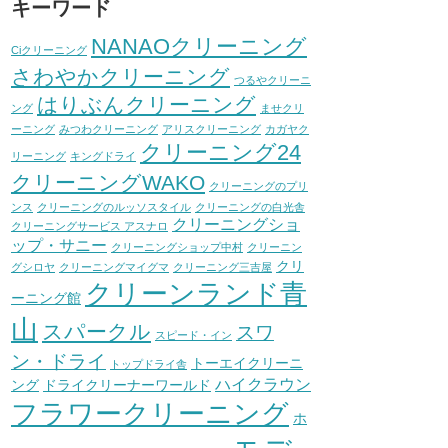
キーワード
NANAOクリーニング
Ciクリーニング
さわやかクリーニング
つるやクリーニ
はりぶんクリーニング
ング
ませクリ
ーニング
みつわクリーニング
アリスクリーニング
カガヤク
クリーニング24
リーニング
キングドライ
クリーニングWAKO
クリーニングのプリ
ンス
クリーニングのルッソスタイル
クリーニングの白光舎
クリーニングショ
クリーニングサービス アスナロ
ップ・サニー
クリーニングショップ中村
クリーニン
クリ
グシロヤ
クリーニングマイグマ
クリーニング三吉屋
クリーンランド青
ーニング館
山
スパークル
スワ
スピード・イン
ン・ドライ
トーエイクリーニ
トップドライ舎
ハイクラウン
ング
ドライクリーナーワールド
フラワークリーニング
ホ