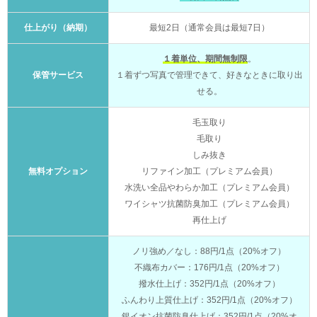
仕上がり（納期）
最短2日（通常会員は最短7日）
１着単位、期間無制限
。
保管サービス
１着ずつ写真で管理できて、好きなときに取り出
せる。
毛玉取り
毛取り
しみ抜き
無料オプション
リファイン加工（プレミアム会員）
水洗い全品やわらか加工（プレミアム会員）
ワイシャツ抗菌防臭加工（プレミアム会員）
再仕上げ
ノリ強め／なし：88円/1点（20%オフ）
不織布カバー：176円/1点（20%オフ）
撥水仕上げ：352円/1点（20%オフ）
ふんわり上質仕上げ：352円/1点（20%オフ）
銀イオン抗菌防臭仕上げ：352円/1点（20%オ