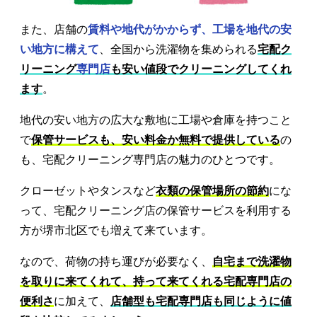
また、店舗の
賃料や地代がかからず、工場を地代の安
い地方に構えて
、全国から洗濯物を集められる
宅配ク
リーニング
専門店
も安い値段でクリーニングしてくれ
ます
。
地代の安い地方の広大な敷地に工場や倉庫を持つこと
で
保管サービスも、安い料金か無料で提供している
の
も、宅配クリーニング専門店の魅力のひとつです。
クローゼットやタンスなど
衣類の保管場所の節約
にな
って、宅配クリーニング店の保管サービスを利用する
方が堺市北区でも増えて来ています。
なので、荷物の持ち運びが必要なく、
自宅まで洗濯物
を取りに来てくれて、持って来てくれる宅配専門店の
便利さ
に加えて、
店舗型も宅配専門店も同じように値