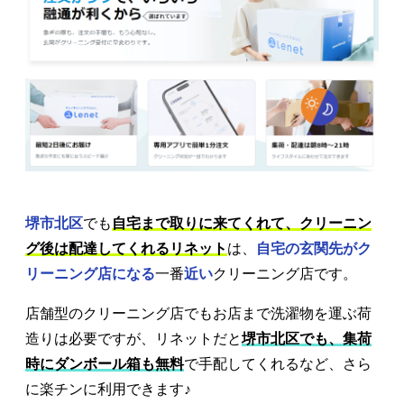
堺市北区
でも
自宅まで取りに来てくれて、クリーニン
グ後は配達してくれるリネット
は、
自宅の玄関先がク
リーニング店になる
一番
近い
クリーニング店です。
店舗型のクリーニング店でもお店まで洗濯物を運ぶ荷
造りは必要ですが、リネットだと
堺市北区でも、集荷
時にダンボール箱も無料
で手配してくれるなど、さら
に楽チンに利用できます♪