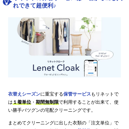
れできて超便利♪
衣替えシーズン
に重宝する
保管サービス
もリネットで
は
１着単位
・
期間無制限
で利用することが出来て、使
い勝手バツグンの宅配クリーニングです。
まとめてクリーニングに出した衣類の「注文単位」で