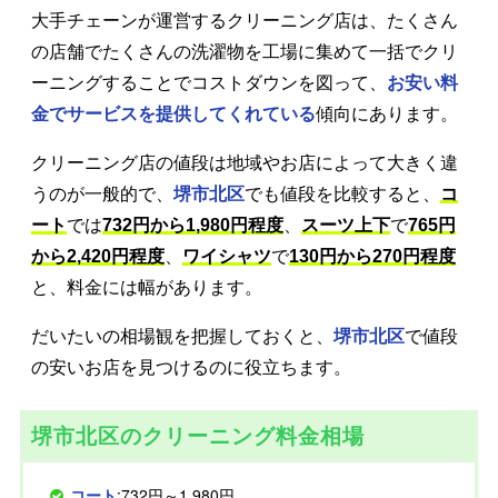
大手チェーンが運営するクリーニング店は、たくさん
の店舗でたくさんの洗濯物を工場に集めて一括でクリ
ーニングすることでコストダウンを図って、
お安い料
金でサービスを提供してくれている
傾向にあります。
クリーニング店の値段は地域やお店によって大きく違
うのが一般的で、
堺市北区
でも値段を比較すると、
コ
ート
では
732円から1,980円程度
、
スーツ上下
で
765円
から2,420円程度
、
ワイシャツ
で
130円から270円程度
と、料金には幅があります。
だいたいの相場観を把握しておくと、
堺市北区
で値段
の安いお店を見つけるのに役立ちます。
堺市北区のクリーニング料金相場
コート
:732円～1,980円