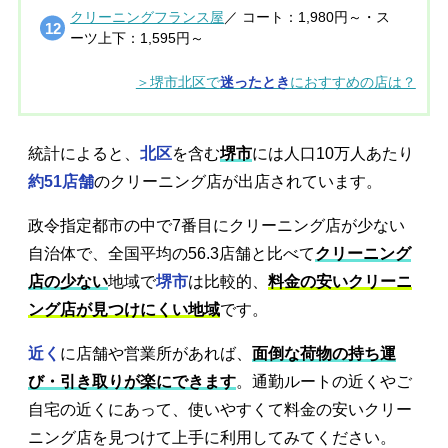
クリーニングフランス屋
／ コート：1,980円～・ス
ーツ上下：1,595円～
＞堺市北区で
迷ったとき
におすすめの店は？
統計によると、
北区
を含む
堺市
には人口10万人あたり
約51店舗
のクリーニング店が出店されています。
政令指定都市の中で7番目にクリーニング店が少ない
自治体で、全国平均の56.3店舗と比べて
クリーニング
店の少ない
地域で
堺市
は比較的、
料金の安いクリーニ
ング店が見つけにくい地域
です。
近く
に店舗や営業所があれば、
面倒な荷物の持ち運
び・引き取りが楽にできます
。通勤ルートの近くやご
自宅の近くにあって、使いやすくて料金の安いクリー
ニング店を見つけて上手に利用してみてください。