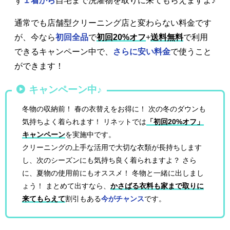
ず
１着から
自宅まで洗濯物を取りに来てもらえますよ♪
通常でも店舗型クリーニング店と変わらない料金です
が、今なら
初回全品
で
初回20%オフ
+
送料無料
で利用
できるキャンペーン中で、
さらに安い料金
で使うこと
ができます！
キャンペーン中♪
冬物の収納前！ 春の衣替えをお得に！ 次の冬のダウンも
気持ちよく着られます！ リネットでは
「初回20%オフ」
キャンペーン
を実施中です。
クリーニングの上手な活用で大切な衣類が長持ちします
し、次のシーズンにも気持ち良く着られますよ？ さら
に、夏物の使用前にもオススメ！ 冬物と一緒に出しまし
ょう！ まとめて出すなら、
かさばる衣料も家まで取りに
来てもらえて
割引もある
今がチャンス
です。