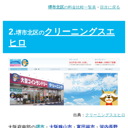
堺市北区
の料金比較一覧表
・
目次に戻る
2.
クリーニングスエ
堺市北区の
ヒロ
出典：
クリーニングスエヒロ
大阪府南部の
堺市
・
大阪狭山市
・
富田林市
・
河内長野