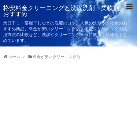
格安料金クリーニングと洗濯洗剤・柔軟剤
おすすめ
天日干し・部屋干しなどの洗濯のコツ、人気の洗剤や柔軟剤のお
すすめ商品、料金が安いクリーニング店・宅配クリーニングの活
用方法の比較など、洗濯やクリーニング全般に関する情報をまと
めています。
ホーム
料金が安いクリーニング店