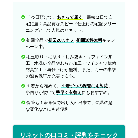
「今日預けて、
あさって届く
」最短２日で自
宅に届く高品質なスピード仕上げの宅配クリー
ニングとして人気のリネット。
初回全品で
初回20%オフ
+
初回送料無料
キャン
ペーン中。
毛玉取り・毛取り・しみ抜き・リファイン加
工・水洗い全品やわらか加工・ワイシャツ抗菌
防臭加工・再仕上げが無料。また、万一の事故
の際も保証が充実で安心。
１着から頼めて、
１着ずつの保管にも対応
。
小回りが効いて
手早く衣替え
にもおすすめ。
保管も１着単位で出し入れ出来て、気温の急
な変化などにも超便利！
リネットの口コミ・評判をチェック