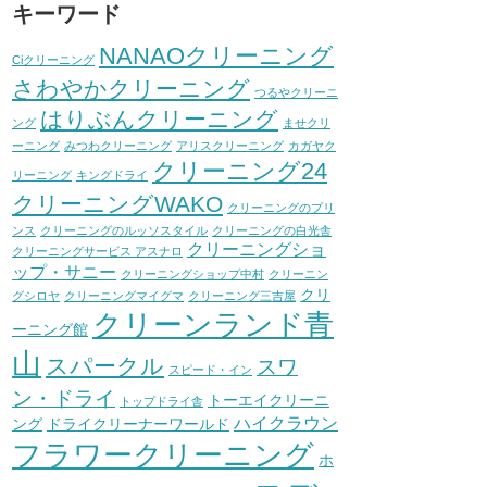
キーワード
NANAOクリーニング
Ciクリーニング
さわやかクリーニング
つるやクリーニ
はりぶんクリーニング
ング
ませクリ
ーニング
みつわクリーニング
アリスクリーニング
カガヤク
クリーニング24
リーニング
キングドライ
クリーニングWAKO
クリーニングのプリ
ンス
クリーニングのルッソスタイル
クリーニングの白光舎
クリーニングショ
クリーニングサービス アスナロ
ップ・サニー
クリーニングショップ中村
クリーニン
クリ
グシロヤ
クリーニングマイグマ
クリーニング三吉屋
クリーンランド青
ーニング館
山
スパークル
スワ
スピード・イン
ン・ドライ
トーエイクリーニ
トップドライ舎
ハイクラウン
ング
ドライクリーナーワールド
フラワークリーニング
ホ