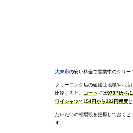
大東市
の安い料金で営業中のクリー
クリーニング店の値段は地域やお店
比較すると、
コート
では
970円から1
ワイシャツ
で
154円から223円程度
と
だいたいの相場観を把握しておくと
す。