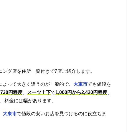
ニング店を住所一覧付きで7店ご紹介します。
によって大きく違うのが一般的で、
大東市
でも値段を
,730円程度
、
スーツ上下
で
1,000円から2,420円程度
、
、料金には幅があります。
、
大東市
で値段の安いお店を見つけるのに役立ちま