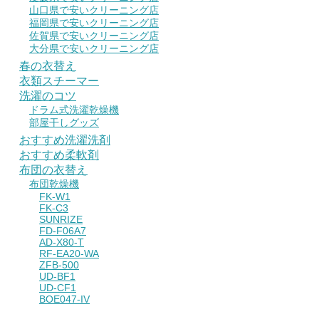
山口県で安いクリーニング店
福岡県で安いクリーニング店
佐賀県で安いクリーニング店
大分県で安いクリーニング店
春の衣替え
衣類スチーマー
洗濯のコツ
ドラム式洗濯乾燥機
部屋干しグッズ
おすすめ洗濯洗剤
おすすめ柔軟剤
布団の衣替え
布団乾燥機
FK-W1
FK-C3
SUNRIZE
FD-F06A7
AD-X80-T
RF-EA20-WA
ZFB-500
UD-BF1
UD-CF1
BOE047-IV