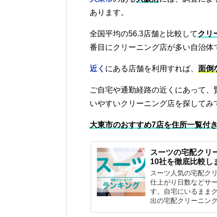
あります。
全国平均の56.3店舗と比較して
クリ
番目にクリーニング店が多い自治体
近く
にある店舗を利用すれば、
面倒
ご自宅や通勤経路の近くにあって、
いやすいクリーニング店を探してみ
大東市のおすすめ7店を住所一覧付
スーツの宅配クリ
10社を徹底比較し
スーツ人気の宅配ク
仕上がり日数などサー
す。自宅にいるまま
出の宅配クリーニン