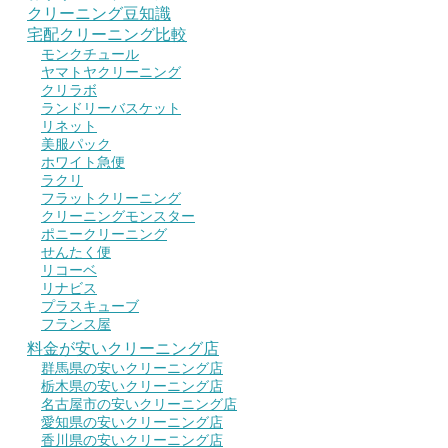
クリーニング豆知識
宅配クリーニング比較
モンクチュール
ヤマトヤクリーニング
クリラボ
ランドリーバスケット
リネット
美服パック
ホワイト急便
ラクリ
フラットクリーニング
クリーニングモンスター
ポニークリーニング
せんたく便
リコーベ
リナビス
プラスキューブ
フランス屋
料金が安いクリーニング店
群馬県の安いクリーニング店
栃木県の安いクリーニング店
名古屋市の安いクリーニング店
愛知県の安いクリーニング店
香川県の安いクリーニング店