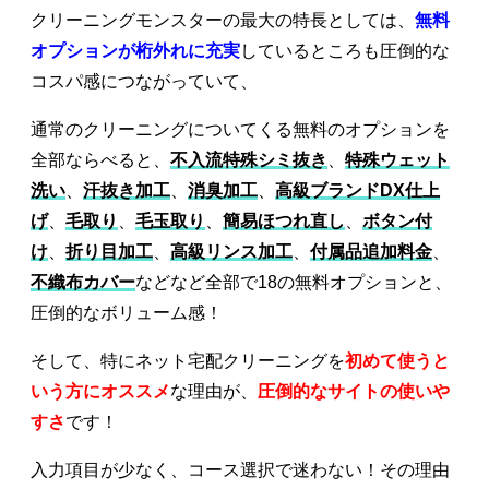
クリーニングモンスターの最大の特長としては、
無料
オプションが桁外れに充実
しているところも圧倒的な
コスパ感につながっていて、
通常のクリーニングについてくる無料のオプションを
全部ならべると、
不入流特殊シミ抜き
、
特殊ウェット
洗い
、
汗抜き加工
、
消臭加工
、
高級ブランドDX仕上
げ
、
毛取り
、
毛玉取り
、
簡易ほつれ直し
、
ボタン付
け
、
折り目加工
、
高級リンス加工
、
付属品追加料金
、
不織布カバー
などなど全部で18の無料オプションと、
圧倒的なボリューム感！
そして、特にネット宅配クリーニングを
初めて使うと
いう方にオススメ
な理由が、
圧倒的なサイトの使いや
すさ
です！
入力項目が少なく、コース選択で迷わない！その理由