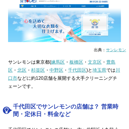
出典：
サンレモン
サンレモンは東京都(
練馬区
・
板橋区
・
文京区
・
豊島
区
・
北区
・
杉並区
・
中野区
・
千代田区
)と
埼玉県
では
川
口市
などに約120店舗を展開する大手クリーニングチ
ェーンです。
千代田区でサンレモンの店舗は？ 営業時
間・定休日・料金など