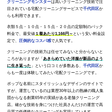
クリーニングモンスター
は高いクリーニング技術で注
目されている宅配クリーニングサービスで
千代田区
か
らも利用できます。
衣類５点・１０点・１５点・２０点の定額制のパック
料金で、最安値
１着あたり1,166円～
という安い料金設
定で、
圧倒的なコスパ感
で人気です。
クリーニングの技術力は任せてみないと分からないと
ころがありますが「
あきらめていた洋服が新品のよう
に生き返った
」という口コミが多数ある、
千代田区
か
らも一度は体験してみたい宅配クリーニングです。
ポップな名前にスタイリッシュなデザインのサイトで
すが、運営しているのは業歴30年以上の熟練の職人集
団からなる創業65年の実績がある老舗クリーニング
店。確かな技術を身につけた社員さんだけの運営で高
品質で低価格なクリーニングを実現しています。