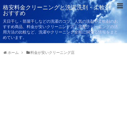
格安料金クリーニングと洗濯洗剤・柔軟剤
おすすめ
天日干し・部屋干しなどの洗濯のコツ、人気の洗剤や柔軟剤のお
すすめ商品、料金が安いクリーニング店・宅配クリーニングの活
用方法の比較など、洗濯やクリーニング全般に関する情報をまと
めています。
ホーム
料金が安いクリーニング店