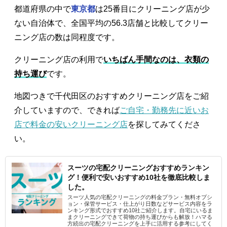
都道府県の中で
東京都
は25番目にクリーニング店が少
ない自治体で、全国平均の56.3店舗と比較してクリー
ニング店の数は同程度です。
クリーニング店の利用で
いちばん手間なのは、衣類の
持ち運び
です。
地図つきで千代田区のおすすめクリーニング店をご紹
介していますので、できれば
ご自宅・勤務先に近いお
店で料金の安いクリーニング店
を探してみてくださ
い。
スーツの宅配クリーニングおすすめランキン
グ！便利で安いおすすめ10社を徹底比較しま
した。
スーツ人気の宅配クリーニングの料金プラン・無料オプシ
ョン・保管サービス・仕上がり日数などサービス内容をラ
ンキング形式でおすすめ10社ご紹介します。自宅にいるま
まクリーニングできて荷物の持ち運びからも解放！ハマる
方続出の宅配クリーニングを上手に活用する参考にしてく