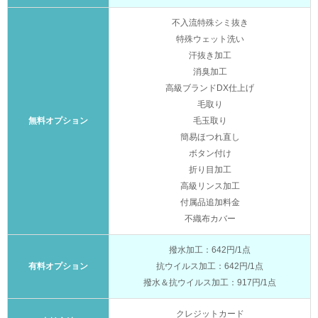
不入流特殊シミ抜き
特殊ウェット洗い
汗抜き加工
消臭加工
高級ブランドDX仕上げ
毛取り
無料オプション
毛玉取り
簡易ほつれ直し
ボタン付け
折り目加工
高級リンス加工
付属品追加料金
不織布カバー
撥水加工：642円/1点
有料オプション
抗ウイルス加工：642円/1点
撥水＆抗ウイルス加工：917円/1点
クレジットカード