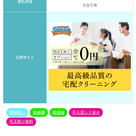
支払方法
代金引換
公式サイト
普段使い
短納期
低価格
不入流シミ抜き
毛玉取り無料