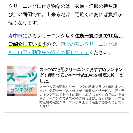
クリーニングに付き物なのは「衣類・洋服の持ち運
び」の面倒です。出来るだけ自宅近くにあれば負担が
軽くなります。
府中市
にあるクリーニング店を
住所一覧つきで10店、
ご紹介しています
ので、
値段の安いクリーニング店
を、自宅・勤務先の近くで探してみて
ください。
スーツの宅配クリーニングおすすめランキン
グ！便利で安いおすすめ10社を徹底比較しま
した。
スーツ人気の宅配クリーニングの料金プラン・無料オプシ
ョン・保管サービス・仕上がり日数などサービス内容をラ
ンキング形式でおすすめ10社ご紹介します。自宅にいるま
まクリーニングできて荷物の持ち運びからも解放！ハマる
方続出の宅配クリーニングを上手に活用する参考にしてく
ださい。