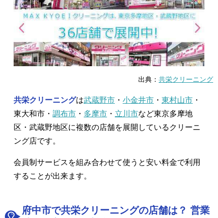
出典：
共栄クリーニング
共栄クリーニング
は
武蔵野市
・
小金井市
・
東村山市
・
東大和市・
調布市
・
多摩市
・
立川市
など東京多摩地
区・武蔵野地区に複数の店舗を展開しているクリーニ
ング店です。
会員制サービスを組み合わせて使うと安い料金で利用
することが出来ます。
府中市で共栄クリーニングの店舗は？ 営業