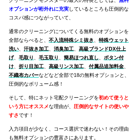
クリーニングモンスターの最大の特長としては、
無料
オプションが桁外れに充実
しているところも圧倒的な
コスパ感につながっていて、
通常のクリーニングについてくる無料のオプションを
全部ならべると、
不入流特殊シミ抜き
、
特殊ウェット
洗い
、
汗抜き加工
、
消臭加工
、
高級ブランドDX仕上
げ
、
毛取り
、
毛玉取り
、
簡易ほつれ直し
、
ボタン付
け
、
折り目加工
、
高級リンス加工
、
付属品追加料金
、
不織布カバー
などなど全部で18の無料オプションと、
圧倒的なボリューム感！
そして、特にネット宅配クリーニングを
初めて使うと
いう方にオススメ
な理由が、
圧倒的なサイトの使いや
すさ
です！
入力項目が少なく、コース選択で迷わない！その理由
も無料オプションの豊富さにあります。