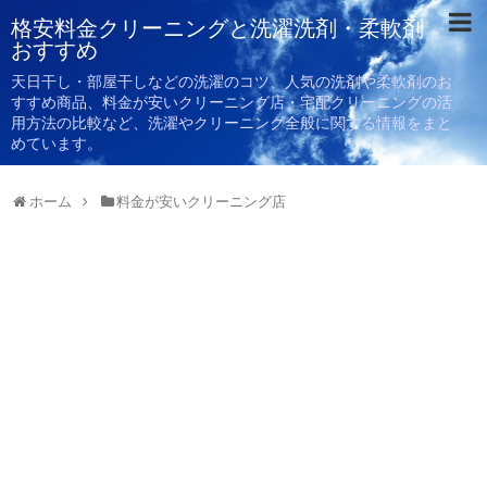
格安料金クリーニングと洗濯洗剤・柔軟剤
おすすめ
天日干し・部屋干しなどの洗濯のコツ、人気の洗剤や柔軟剤のお
すすめ商品、料金が安いクリーニング店・宅配クリーニングの活
用方法の比較など、洗濯やクリーニング全般に関する情報をまと
めています。
ホーム
料金が安いクリーニング店