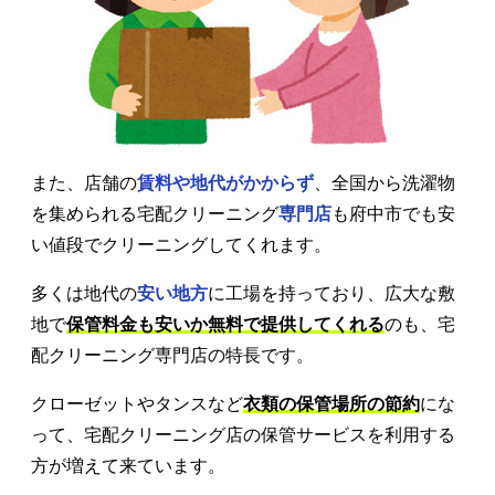
また、店舗の
賃料や地代がかからず
、全国から洗濯物
を集められる宅配クリーニング
専門店
も府中市でも安
い値段でクリーニングしてくれます。
多くは地代の
安い地方
に工場を持っており、広大な敷
地で
保管料金も安いか無料で提供してくれる
のも、宅
配クリーニング専門店の特長です。
クローゼットやタンスなど
衣類の保管場所の節約
にな
って、宅配クリーニング店の保管サービスを利用する
方が増えて来ています。