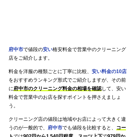
府中市
で値段の
安い
格安料金で営業中のクリーニング
店をご紹介します。
料金を洋服の種類ごとに丁寧に比較、
安い料金の10店
をおすすめランキング形式でご紹介しますが、その前
に
府中市のクリーニング料金の相場を確認
して、安い
料金で営業中のお店を探すポイントを押さえましょ
う。
クリーニング店の値段は地域やお店によって大きく違
うのが一般的で、
府中市
でも値段を比較すると、
コー
ト
では
902円から1,540円程度
、
スーツ上下
で
979円か