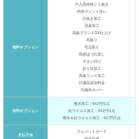
不入流特殊シミ抜き
特殊ウェット洗い
汗抜き加工
消臭加工
高級ブランドDX仕上げ
毛取り
無料オプション
毛玉取り
簡易ほつれ直し
ボタン付け
折り目加工
高級リンス加工
付属品追加料金
不織布カバー
撥水加工：642円/1点
有料オプション
抗ウイルス加工：642円/1点
撥水＆抗ウイルス加工：917円/1点
クレジットカード
支払方法
代金引換