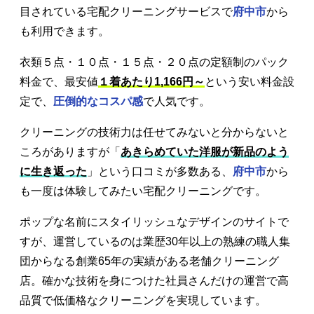
目されている宅配クリーニングサービスで
府中市
から
も利用できます。
衣類５点・１０点・１５点・２０点の定額制のパック
料金で、最安値
１着あたり1,166円～
という安い料金設
定で、
圧倒的なコスパ感
で人気です。
クリーニングの技術力は任せてみないと分からないと
ころがありますが「
あきらめていた洋服が新品のよう
に生き返った
」という口コミが多数ある、
府中市
から
も一度は体験してみたい宅配クリーニングです。
ポップな名前にスタイリッシュなデザインのサイトで
すが、運営しているのは業歴30年以上の熟練の職人集
団からなる創業65年の実績がある老舗クリーニング
店。確かな技術を身につけた社員さんだけの運営で高
品質で低価格なクリーニングを実現しています。