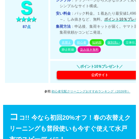
シンプル
：トップページから大きなボタンで見や
シンプルなサイト構成。
安い料金
：パック料金。１着あたり最安値1,496
～。しみ抜きなど、無料。
ポイント10％プレゼ
集荷方法
：申込後、集荷キットが届く。ヤマト運
87
点
集荷依頼かコンビニ発送。
衣替え
初心者
短納期
個別洗い
立体仕上
静止乾燥
染み抜き無料
＼ポイント10％プレゼント／
公式サイト
参照:
初心者宅配クリーニングおすすめランキング（2026年）
コ
コ!! 今なら初回20%オフ！春の衣替えク
リーニングも普段使いも今すぐ使えて水戸