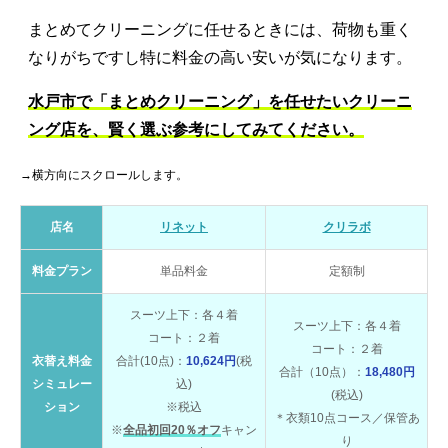
まとめてクリーニングに任せるときには、荷物も重く
なりがちですし特に料金の高い安いが気になります。
水戸市で「まとめクリーニング」を任せたいクリーニ
ング店を、賢く選ぶ参考にしてみてください。
→横方向にスクロールします。
店名
リネット
クリラボ
料金プラン
単品料金
定額制
スーツ上下：各４着
スーツ上下：各４着
コート：２着
コート：２着
衣替え料金
合計(10点)：
10,624円
(税
合計（10点）：
18,480円
シミュレー
込)
(税込)
ション
※税込
＊衣類10点コース／保管あ
※
全品初回20％オフ
キャン
り