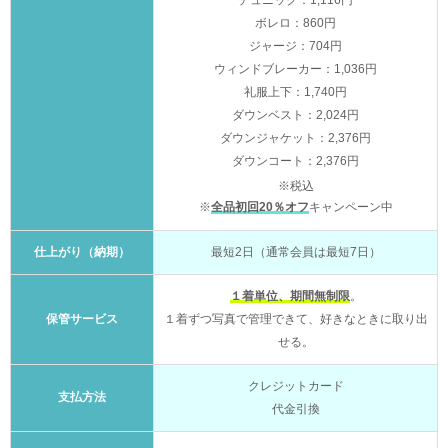
チュニック：1,116円
ボレロ：860円
ジャージ：704円
ウィンドブレーカー：1,036円
礼服上下：1,740円
ダウンベスト：2,024円
ダウンジャケット：2,376円
ダウンコート：2,376円
※税込
※
全品初回20％オフ
キャンペーン中
仕上がり（納期）
最短2日（通常会員は最短7日）
１着単位、期間無制限
。
保管サービス
１着ずつ写真で管理できて、好きなときに取り出
せる。
クレジットカード
支払方法
代金引換