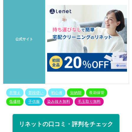
公式サイト
衣替え
普段使い
初心者
短納期
長期保管
低価格
子供服
染み抜き無料
毛玉取り無料
リネットの口コミ・評判をチェック