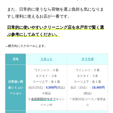
また、日常的に使うなら荷物を運ぶ負担も気になりま
すし便利に使えるお店が一番です。
日常的に使いやすいクリーニング店を水戸市で賢く選
ぶ参考にしてみてください。
→横方向にスクロールします。
店名
リネット
クリラボ
ワイシャツ：５着
ワイシャツ：５着
ネクタイ：３本
ネクタイ：３本
日常使い料
スーツ上下：各１着
スーツ上下：各１着
金シミュレ
合計(10点)：
5,568円
(税込)
合計（10点）：
18,480円
ーション
※税込
(税込)
※
全品初回20％オフ
キャン
＊衣類10点コース／保管あ
ペーン中
り