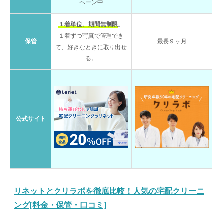
ペーン中
１着単位、期間無制限
。
１着ずつ写真で管理でき
保管
最長９ヶ月
て、好きなときに取り出せ
る。
公式サイト
リネットとクリラボを徹底比較！人気の宅配クリーニ
ング[料金・保管・口コミ]