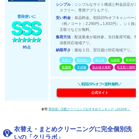
シンプル
：シンプルなサイト構成と料金設定がス
スフリー。専用アプリもアリ。
普段使いに
安い料金
：単品料金。初回20%オフキャンペーン
（例／コート：2,290円→1,832円）。シミ抜
玉取りなどが無料。
集荷方法
：配送業者が箱持参。当日集荷可能。早
深夜対応地域アリ。
95
点
納期早さ
：最短２日。翌日届け対応地域アリ。
衣替え
普段使い
初心者
短納期
長期保管
低価格
子供服
染み抜き無料
毛玉取り無料
＼初回20%オフ+送料無料／
公式サイト
参照:
普段使い宅配クリーニングおすすめランキング（2026年）
衣替え・まとめクリーニングに完全個別洗
いの「クリラボ」