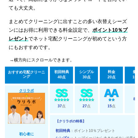
ても大丈夫。
まとめてクリーニングに出すことの多い衣替えシーズ
ンにはお得に利用できる料金設定で、
ポイント10％プ
レゼント
でネット宅配クリーニングが初めてという方
にもおすすめです。
→横方向にスクロールできます。
初回特典
シンプル
料金
集
おすすめ宅配クリーニ
ング
40点
30点
20点
10
クリラボ
8
37
点
27
点
15
点
【クリラボの特長】
初回特典
：ポイント10％プレゼント
初心者に