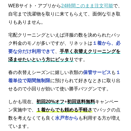
WEBサイト・アプリから
24時間このまま注文可能
で、
自宅まで洗濯物を取りに来てもらえて、面倒な引き取
りもありません。
宅配クリーニングといえば洋服の数を決められたパッ
ク料金のモノが多いですが、リネットは
１着から、必
要な分だけ利用できて
、
手早く衣替えクリーニングを
済ませたいという方にピッタリ
です。
春の衣替えシーズンに嬉しい衣類の
保管サービス
も
１
着単位で期間無制限
に預けられて好きなときに取り出
せるので小回りが効いて使い勝手バツグンです。
しかも現在、
初回20%オフ
+
初回送料無料
キャンペー
ン実施中で、
１着からでも頼める手軽さ
でパックの点
数を考えなくても良く
水戸市から
も利用する方が増え
ています。