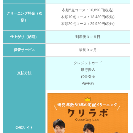
衣類5点コース：10,890円(税込)
クリーニング料金（衣
衣類10点コース：18,480円(税込)
類）
衣類20点コース：29,920円(税込)
仕上がり（納期）
到着後３～５日
保管サービス
最長９ヶ月
クレジットカード
銀行振込
支払方法
代金引換
PayPay
公式サイト