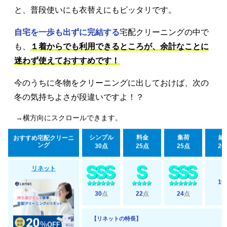
と、普段使いにも衣替えにもピッタリです。
自宅を一歩も出ずに完結する
宅配クリーニングの中で
も、
１着からでも利用できるところが、余計なことに
迷わず使えておすすめです！
今のうちに冬物をクリーニングに出しておけば、次の
冬の気持ちよさが段違いですよ！？
→横方向にスクロールできます。
シンプル
料金
集荷
納
おすすめ宅配クリーニ
ング
30点
25点
25点
20
リネット
19
30
点
22
点
24
点
【リネットの特長】