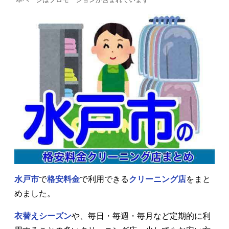
水戸市
で
格安料金
で利用できる
クリーニング店
をまと
めました。
衣替えシーズン
や、毎日・毎週・毎月など定期的に利