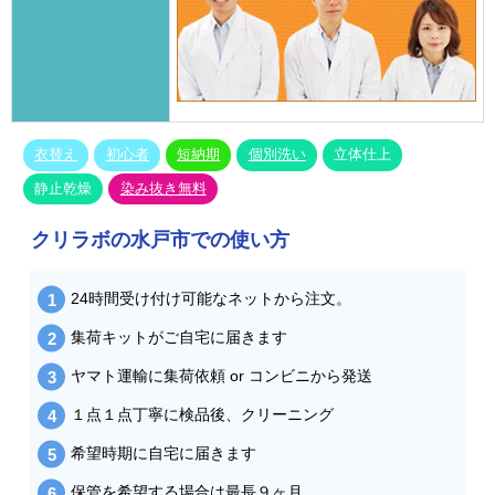
衣替え
初心者
短納期
個別洗い
立体仕上
静止乾燥
染み抜き無料
クリラボの水戸市での使い方
24時間受け付け可能なネットから注文。
集荷キットがご自宅に届きます
ヤマト運輸に集荷依頼 or コンビニから発送
１点１点丁寧に検品後、クリーニング
希望時期に自宅に届きます
保管を希望する場合は最長９ヶ月