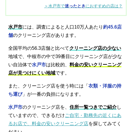
＞水戸市で
迷ったとき
におすすめの店は？
水戸市
には、調査によると人口10万人あたり
約45.6店
舗
のクリーニング店があります。
全国平均の56.3店舗と比べて
クリーニング店の少ない
地域で、中核市の中で39番目にクリーニング店が少な
い自治体で
水戸市
は比較的、
料金の安いクリーニング
店が見つけにくい地域
です。
また、クリーニング店を使う時には「
衣類・洋服の持
ち運び
」が一番の負担になります。
水戸市
のクリーニング店を、
住所一覧つきでご紹介
し
ていますので、できるだけ
ご自宅・勤務先の近くにあ
るお店で、料金の安いクリーニング店
を探してみてく
ださい。