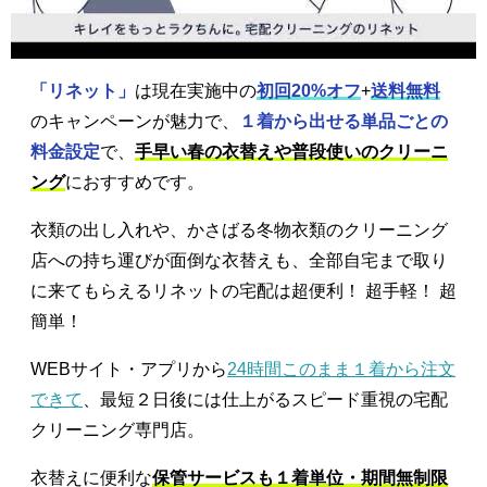
「リネット」
は現在実施中の
初回20%オフ
+
送料無料
のキャンペーンが魅力で、
１着から出せる単品ごとの
料金設定
で、
手早い春の衣替えや普段使いのクリーニ
ング
におすすめです。
衣類の出し入れや、かさばる冬物衣類のクリーニング
店への持ち運びが面倒な衣替えも、全部自宅まで取り
に来てもらえるリネットの宅配は超便利！ 超手軽！ 超
簡単！
WEBサイト・アプリから
24時間このまま１着から注文
できて
、最短２日後には仕上がるスピード重視の宅配
クリーニング専門店。
衣替えに便利な
保管サービスも１着単位・期間無制限