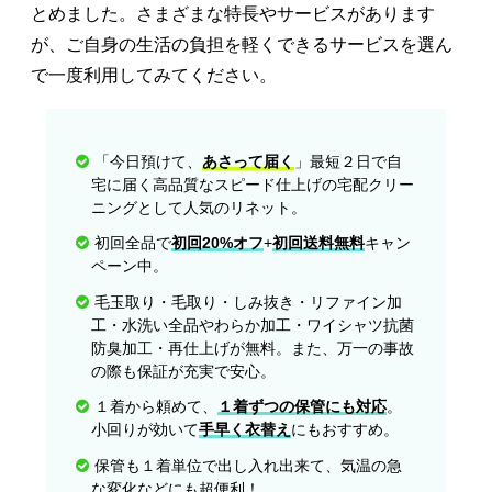
とめました。さまざまな特長やサービスがあります
が、ご自身の生活の負担を軽くできるサービスを選ん
で一度利用してみてください。
「今日預けて、
あさって届く
」最短２日で自
宅に届く高品質なスピード仕上げの宅配クリー
ニングとして人気のリネット。
初回全品で
初回20%オフ
+
初回送料無料
キャン
ペーン中。
毛玉取り・毛取り・しみ抜き・リファイン加
工・水洗い全品やわらか加工・ワイシャツ抗菌
防臭加工・再仕上げが無料。また、万一の事故
の際も保証が充実で安心。
１着から頼めて、
１着ずつの保管にも対応
。
小回りが効いて
手早く衣替え
にもおすすめ。
保管も１着単位で出し入れ出来て、気温の急
な変化などにも超便利！