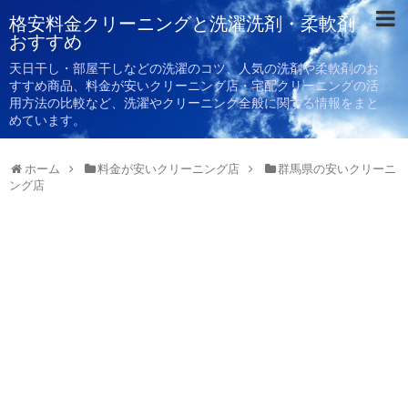
格安料金クリーニングと洗濯洗剤・柔軟剤
おすすめ
天日干し・部屋干しなどの洗濯のコツ、人気の洗剤や柔軟剤のお
すすめ商品、料金が安いクリーニング店・宅配クリーニングの活
用方法の比較など、洗濯やクリーニング全般に関する情報をまと
めています。
ホーム
料金が安いクリーニング店
群馬県の安いクリーニ
ング店