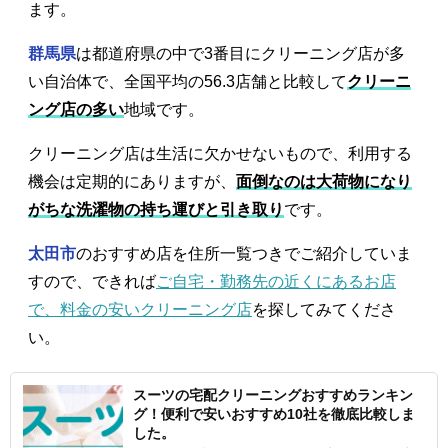
ます。
群馬県
は都道府県の中で3番目にクリーニング店が多
い自治体で、全国平均の56.3店舗と比較して
クリーニ
ング店の多い
地域です。
クリーニング店は生活に欠かせないもので、利用する
機会は定期的にありますが、
面倒なのは大荷物になり
がちな洗濯物の持ち運びと引き取り
です。
太田市
のおすすめ店を住所一覧つきでご紹介していま
すので、できれば
ご自宅・勤務先の近くにあるお店
で、料金の安いクリーニング店
を探してみてくださ
い。
スーツの宅配クリーニングおすすめランキン
グ！便利で安いおすすめ10社を徹底比較しま
した。