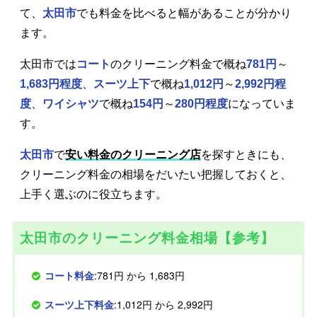
て、
太田市
でも料金を比べると幅があることが分かり
ます。
太田市では
コート
のクリーニング料金で概ね
781円
～
1,683円程度
、
スーツ上下
で概ね
1,012円
～
2,992円程
度
、
ワイシャツ
で概ね
154円
～
280円程度
になっていま
す。
太田市
で
安い料金のクリーニング店
を探すときにも、
クリーニング料金の相場をだいたい把握しておくと、
上手く選ぶのに役立ちます。
太田市のクリーニング料金相場【参考】
コート料金
:781円 から 1,683円
スーツ上下料金
:1,012円 から 2,992円