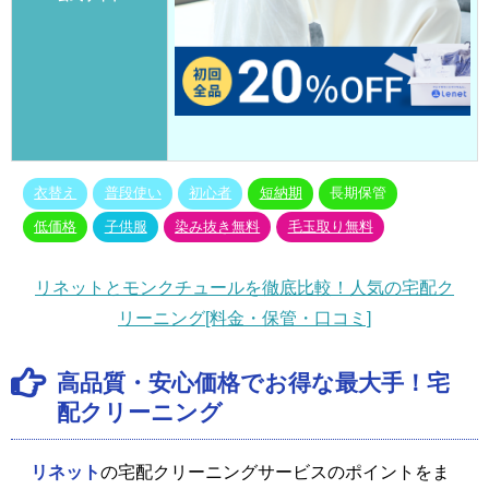
衣替え
普段使い
初心者
短納期
長期保管
低価格
子供服
染み抜き無料
毛玉取り無料
リネットとモンクチュールを徹底比較！人気の宅配ク
リーニング[料金・保管・口コミ]
高品質・安心価格でお得な最大手！宅
配クリーニング
リネット
の宅配クリーニングサービスのポイントをま