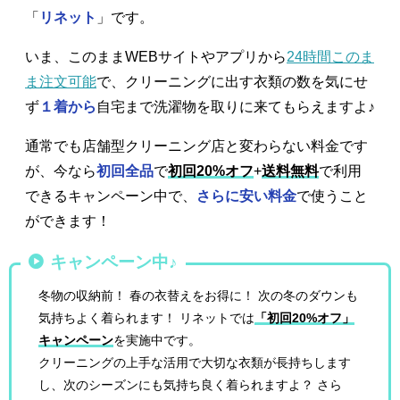
「
リネット
」です。
いま、このままWEBサイトやアプリから
24時間このま
ま注文可能
で、クリーニングに出す衣類の数を気にせ
ず
１着から
自宅まで洗濯物を取りに来てもらえますよ♪
通常でも店舗型クリーニング店と変わらない料金です
が、今なら
初回全品
で
初回20%オフ
+
送料無料
で利用
できるキャンペーン中で、
さらに安い料金
で使うこと
ができます！
キャンペーン中♪
冬物の収納前！ 春の衣替えをお得に！ 次の冬のダウンも
気持ちよく着られます！ リネットでは
「初回20%オフ」
キャンペーン
を実施中です。
クリーニングの上手な活用で大切な衣類が長持ちします
し、次のシーズンにも気持ち良く着られますよ？ さら