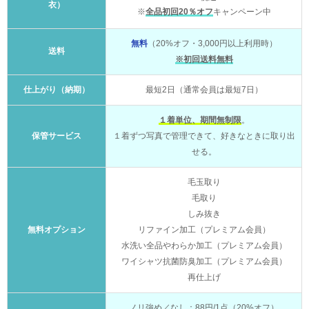
衣）
※
全品初回20％オフ
キャンペーン中
無料
（20%オフ・3,000円以上利用時）
送料
※初回送料無料
仕上がり（納期）
最短2日（通常会員は最短7日）
１着単位、期間無制限
。
保管サービス
１着ずつ写真で管理できて、好きなときに取り出
せる。
毛玉取り
毛取り
しみ抜き
無料オプション
リファイン加工（プレミアム会員）
水洗い全品やわらか加工（プレミアム会員）
ワイシャツ抗菌防臭加工（プレミアム会員）
再仕上げ
ノリ強め／なし：88円/1点（20%オフ）