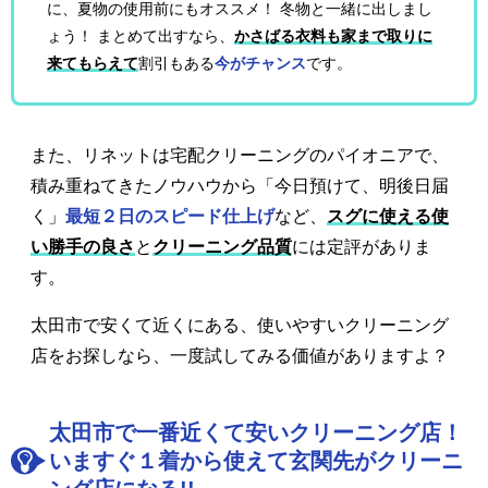
に、夏物の使用前にもオススメ！ 冬物と一緒に出しまし
ょう！ まとめて出すなら、
かさばる衣料も家まで取りに
来てもらえて
割引もある
今がチャンス
です。
また、リネットは宅配クリーニングのパイオニアで、
積み重ねてきたノウハウから「今日預けて、明後日届
く」
最短２日のスピード仕上げ
など、
スグに使える使
い勝手の良さ
と
クリーニング品質
には定評がありま
す。
太田市で安くて近くにある、使いやすいクリーニング
店をお探しなら、一度試してみる価値がありますよ？
太田市で一番近くて安いクリーニング店！
いますぐ１着から使えて玄関先がクリーニ