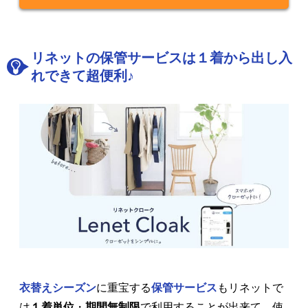
リネットの保管サービスは１着から出し入
れできて超便利♪
衣替えシーズン
に重宝する
保管サービス
もリネットで
は
１着単位
・
期間無制限
で利用することが出来て、使