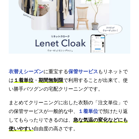
衣替えシーズン
に重宝する
保管サービス
もリネットで
は
１着単位
・
期間無制限
で利用することが出来て、使
い勝手バツグンの宅配クリーニングです。
まとめてクリーニングに出した衣類の「注文単位」で
の保管サービスが一般的な中、
１着単位
で預けたり返
してもらったりできるのは、
急な気温の変化などにも
使いやすい
自由度の高さです。