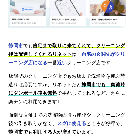
静岡市
でも
自宅まで取りに来てくれて、クリーニング
後は配達してくれるリネット
は、
自宅の玄関先がクリ
ーニング店になる
一番
近い
クリーニング店です。
店舗型のクリーニング店でもお店まで洗濯物を運ぶ荷
造りは必要ですが、リネットだと
静岡市でも、集荷時
にダンボール箱も無料
で手配してくれるなど、さらに
楽チンに利用できます♪
面倒な店舗までの洗濯物の持ち運びや、クリーニング
後の引き取りがなく、
スグに使える
ところが好評で、
静岡市でも利用する人が増えています
。