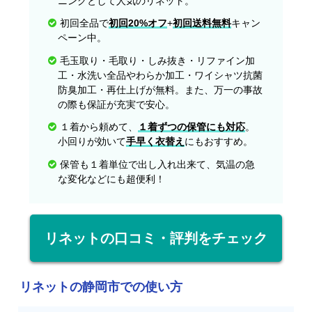
ニングとして人気のリネット。
初回全品で
初回20%オフ
+
初回送料無料
キャン
ペーン中。
毛玉取り・毛取り・しみ抜き・リファイン加
工・水洗い全品やわらか加工・ワイシャツ抗菌
防臭加工・再仕上げが無料。また、万一の事故
の際も保証が充実で安心。
１着から頼めて、
１着ずつの保管にも対応
。
小回りが効いて
手早く衣替え
にもおすすめ。
保管も１着単位で出し入れ出来て、気温の急
な変化などにも超便利！
リネットの口コミ・評判をチェック
リネットの静岡市での使い方