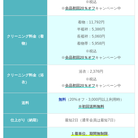
※税込
※
全品初回20％オフ
キャンペーン中
着物：11,792円
半襦袢：5,386円
クリーニング料金（着
長襦袢：5,060円
物）
着物帯：5,958円
※税込
※
全品初回20％オフ
キャンペーン中
浴衣：2,376円
クリーニング料金（浴
※税込
衣）
※
全品初回20％オフ
キャンペーン中
無料
（20%オフ・3,000円以上利用時）
送料
※初回送料無料
仕上がり（納期）
最短2日（通常会員は最短7日）
１着単位、期間無制限
。