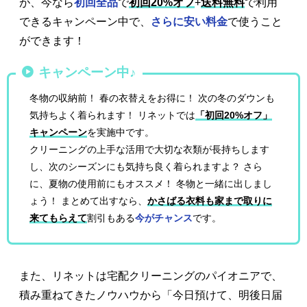
が、今なら
初回全品
で
初回20%オフ
+
送料無料
で利用
できるキャンペーン中で、
さらに安い料金
で使うこと
ができます！
キャンペーン中♪
冬物の収納前！ 春の衣替えをお得に！ 次の冬のダウンも
気持ちよく着られます！ リネットでは
「初回20%オフ」
キャンペーン
を実施中です。
クリーニングの上手な活用で大切な衣類が長持ちします
し、次のシーズンにも気持ち良く着られますよ？ さら
に、夏物の使用前にもオススメ！ 冬物と一緒に出しまし
ょう！ まとめて出すなら、
かさばる衣料も家まで取りに
来てもらえて
割引もある
今がチャンス
です。
また、リネットは宅配クリーニングのパイオニアで、
積み重ねてきたノウハウから「今日預けて、明後日届