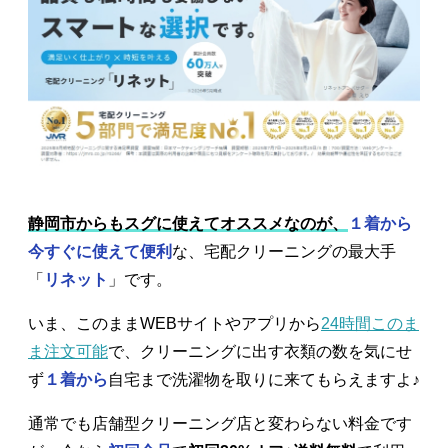
静岡市からもスグに使えてオススメなのが、
１着から
今すぐに使えて便利
な、宅配クリーニングの最大手
「
リネット
」です。
いま、このままWEBサイトやアプリから
24時間このま
ま注文可能
で、クリーニングに出す衣類の数を気にせ
ず
１着から
自宅まで洗濯物を取りに来てもらえますよ♪
通常でも店舗型クリーニング店と変わらない料金です