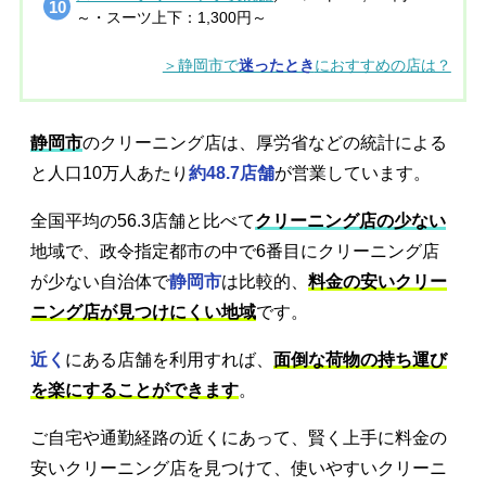
～・スーツ上下：1,300円～
＞静岡市で
迷ったとき
におすすめの店は？
静岡市
のクリーニング店は、厚労省などの統計による
と人口10万人あたり
約48.7店舗
が営業しています。
全国平均の56.3店舗と比べて
クリーニング店の少ない
地域で、政令指定都市の中で6番目にクリーニング店
が少ない自治体で
静岡市
は比較的、
料金の安いクリー
ニング店が見つけにくい地域
です。
近く
にある店舗を利用すれば、
面倒な荷物の持ち運び
を楽にすることができます
。
ご自宅や通勤経路の近くにあって、賢く上手に料金の
安いクリーニング店を見つけて、使いやすいクリーニ