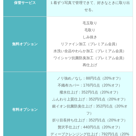
保管サービス
１着ずつ写真で管理できて、好きなときに取り出
せる。
毛玉取り
毛取り
しみ抜き
無料オプション
リファイン加工（プレミアム会員）
水洗い全品やわらか加工（プレミアム会員）
ワイシャツ抗菌防臭加工（プレミアム会員）
再仕上げ
ノリ強め／なし：88円/1点（20%オフ）
不織布カバー：176円/1点（20%オフ）
撥水仕上げ：352円/1点（20%オフ）
ふんわり上質仕上げ：352円/1点（20%オフ）
銀イオン抗菌防臭仕上げ：352円/1点（20%オ
有料オプション
フ）
折り目長持ち仕上げ：352円/1点（20%オフ）
贅沢手仕上げ：440円/1点（20%オフ）
ディープクレンジング仕上げ：792円/1点（20%