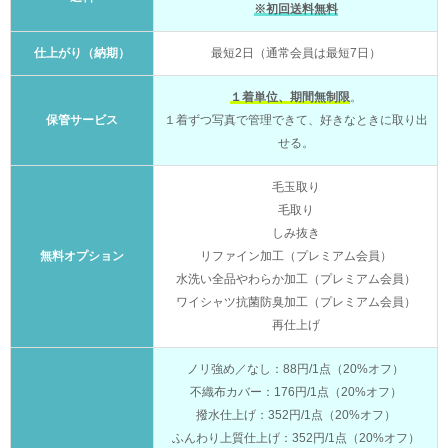
※初回送料無料
仕上がり（納期）
最短2日（通常会員は最短7日）
１着単位、期間無制限
。
保管サービス
１着ずつ写真で管理できて、好きなときに取り出
せる。
毛玉取り
毛取り
しみ抜き
無料オプション
リファイン加工（プレミアム会員）
水洗い全品やわらか加工（プレミアム会員）
ワイシャツ抗菌防臭加工（プレミアム会員）
再仕上げ
ノリ強め／なし：88円/1点（20%オフ）
不織布カバー：176円/1点（20%オフ）
撥水仕上げ：352円/1点（20%オフ）
ふんわり上質仕上げ：352円/1点（20%オフ）