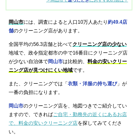
＞岡山市で
迷ったとき
におすすめの店は？
岡山市
には、調査によると人口10万人あたり
約49.4店
舗
のクリーニング店があります。
全国平均の56.3店舗と比べて
クリーニング店の少ない
地域で、政令指定都市の中で16番目にクリーニング店
が少ない自治体で
岡山市
は比較的、
料金の安いクリー
ニング店が見つけにくい地域
です。
また、クリーニングでは「
衣類・洋服の持ち運び
」が
一番の負担になります。
岡山市
のクリーニング店を、地図つきでご紹介してい
ますので、できれば
ご自宅・勤務先の近くにあるお店
で、料金の安いクリーニング店
を探してみてくださ
い。