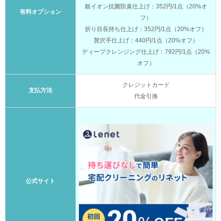
銀イオン抗菌防臭仕上げ：352円/1点（20%オ
有料オプション
フ）
折り目長持ち仕上げ：352円/1点（20%オフ）
贅沢手仕上げ：440円/1点（20%オフ）
ディープクレンジング仕上げ：792円/1点（20%
オフ）
クレジットカード
支払方法
代金引換
公式サイト