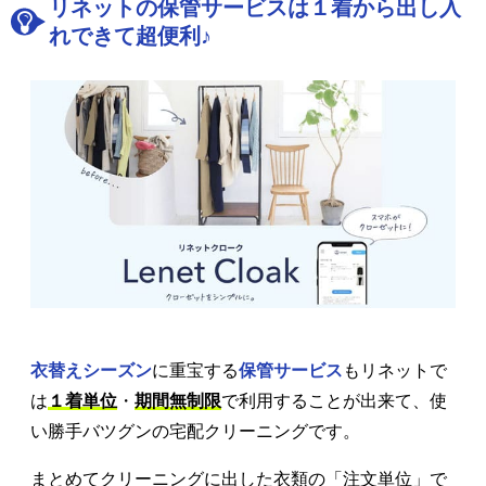
リネットの保管サービスは１着から出し入
れできて超便利♪
衣替えシーズン
に重宝する
保管サービス
もリネットで
は
１着単位
・
期間無制限
で利用することが出来て、使
い勝手バツグンの宅配クリーニングです。
まとめてクリーニングに出した衣類の「注文単位」で