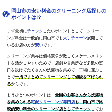
岡山市の安い料金のクリーニング店探しの
ポイントは!?
まず最初に
チェック
したいポイントとして、クリーニ
ング料金は一般的に岡山市でも
大手チェーン
展開して
いるお店の方が
安い
です。
クリーニング業界は価格競争が激しくスケールメリッ
トを活かしやすいためで、店舗や営業所など多数の窓
口を設けてたくさんの洗濯物を集めて、工場に運ぶこ
とで
一括でまとめてクリーニングして値段を下げられ
る
からです。
もうひとつのポイントは、
全国のお客さんから洗濯物
を集められる
宅配クリーニング専門店
も、岡山市で比
較的安い料金のクリーニング店としてチェック
してお