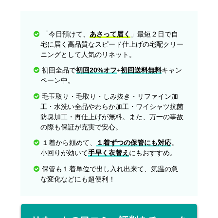
「今日預けて、
あさって届く
」最短２日で自
宅に届く高品質なスピード仕上げの宅配クリー
ニングとして人気のリネット。
初回全品で
初回20%オフ
+
初回送料無料
キャン
ペーン中。
毛玉取り・毛取り・しみ抜き・リファイン加
工・水洗い全品やわらか加工・ワイシャツ抗菌
防臭加工・再仕上げが無料。また、万一の事故
の際も保証が充実で安心。
１着から頼めて、
１着ずつの保管にも対応
。
小回りが効いて
手早く衣替え
にもおすすめ。
保管も１着単位で出し入れ出来て、気温の急
な変化などにも超便利！