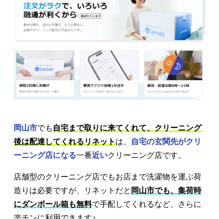
岡山市
でも
自宅まで取りに来てくれて、クリーニング
後は配達してくれるリネット
は、
自宅の玄関先がクリ
ーニング店になる
一番
近い
クリーニング店です。
店舗型のクリーニング店でもお店まで洗濯物を運ぶ荷
造りは必要ですが、リネットだと
岡山市でも、集荷時
にダンボール箱も無料
で手配してくれるなど、さらに
楽チンに利用できます♪