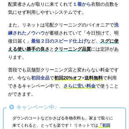
配業者さんが取りに来てくれて
１着から
衣類の点数を
気にせず利用しやすいシステムです。
また、リネットは宅配クリーニングのパイオニアで
洗
練されたノウハウ
が蓄積されていて「今日預けて、明
後日届く」
最短２日のスピード仕上げ
など、
スグに使
える使い勝手の良さ
と
クリーニング品質
には定評があ
ります。
普段でも店舗型クリーニング店と変わらない料金です
が、今なら
初回全品
で
初回20%オフ
+
送料無料
で利用
できるキャンペーン中で、
さらに安い料金
で使うこと
ができます。
キャンペーン中♪
ダウンのコートなどかさばる冬物衣料も、家まで取りに
来てくれると、とっても楽です！ リネットでは
「
初回