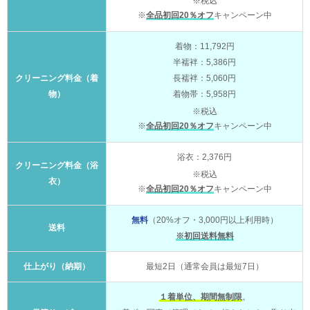
※税込
※
全品初回20％オフ
キャンペーン中
着物：11,792円
半襦袢：5,386円
クリーニング料金（着
長襦袢：5,060円
物）
着物帯：5,958円
※税込
※
全品初回20％オフ
キャンペーン中
浴衣：2,376円
クリーニング料金（浴
※税込
衣）
※
全品初回20％オフ
キャンペーン中
無料
（20%オフ・3,000円以上利用時）
送料
※初回送料無料
仕上がり（納期）
最短2日（通常会員は最短7日）
１着単位、期間無制限
。