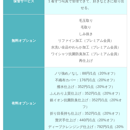
保管サービス
１着ずつ写真で管理できて、好きなときに取り出
せる。
毛玉取り
毛取り
しみ抜き
無料オプション
リファイン加工（プレミアム会員）
水洗い全品やわらか加工（プレミアム会員）
ワイシャツ抗菌防臭加工（プレミアム会員）
再仕上げ
ノリ強め／なし：88円/1点（20%オフ）
不織布カバー：176円/1点（20%オフ）
撥水仕上げ：352円/1点（20%オフ）
ふんわり上質仕上げ：352円/1点（20%オフ）
銀イオン抗菌防臭仕上げ：352円/1点（20%オ
有料オプション
フ）
折り目長持ち仕上げ：352円/1点（20%オフ）
贅沢手仕上げ：440円/1点（20%オフ）
ディープクレンジング仕上げ：792円/1点（20%