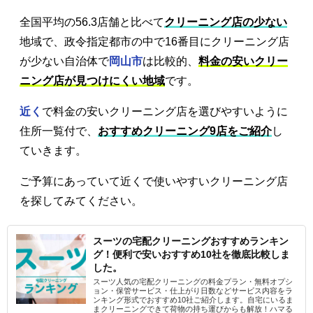
全国平均の56.3店舗と比べて
クリーニング店の少ない
地域で、政令指定都市の中で16番目にクリーニング店
が少ない自治体で
岡山市
は比較的、
料金の安いクリー
ニング店が見つけにくい地域
です。
近く
で料金の安いクリーニング店を選びやすいように
住所一覧付で、
おすすめクリーニング9店をご紹介
し
ていきます。
ご予算にあっていて近くで使いやすいクリーニング店
を探してみてください。
スーツの宅配クリーニングおすすめランキン
グ！便利で安いおすすめ10社を徹底比較しま
した。
スーツ人気の宅配クリーニングの料金プラン・無料オプシ
ョン・保管サービス・仕上がり日数などサービス内容をラ
ンキング形式でおすすめ10社ご紹介します。自宅にいるま
まクリーニングできて荷物の持ち運びからも解放！ハマる