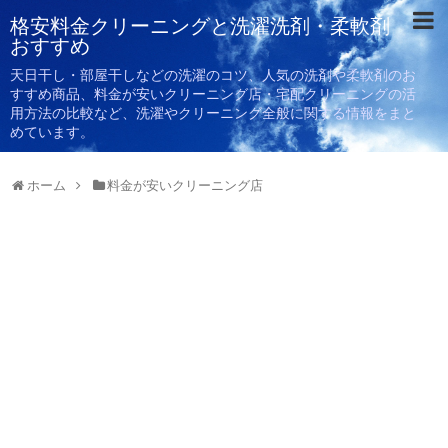
格安料金クリーニングと洗濯洗剤・柔軟剤
おすすめ
天日干し・部屋干しなどの洗濯のコツ、人気の洗剤や柔軟剤のお
すすめ商品、料金が安いクリーニング店・宅配クリーニングの活
用方法の比較など、洗濯やクリーニング全般に関する情報をまと
めています。
ホーム
料金が安いクリーニング店