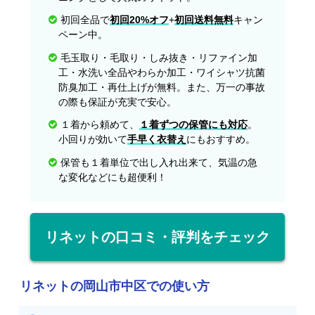
初回全品で
初回20%オフ
+
初回送料無料
キャン
ペーン中。
毛玉取り・毛取り・しみ抜き・リファイン加
工・水洗い全品やわらか加工・ワイシャツ抗菌
防臭加工・再仕上げが無料。また、万一の事故
の際も保証が充実で安心。
１着から頼めて、
１着ずつの保管にも対応
。
小回りが効いて
手早く衣替え
にもおすすめ。
保管も１着単位で出し入れ出来て、気温の急
な変化などにも超便利！
リネットの口コミ・評判をチェック
リネットの岡山市中区での使い方