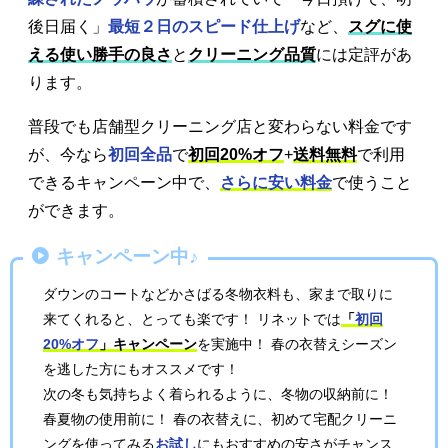
後日届く」
最短２日のスピード仕上げ
など、
スグに使
える使い勝手の良さ
と
クリーニング品質
には定評があ
ります。
普段でも店舗型クリーニング店と変わらない料金です
が、今なら
初回全品
で
初回20%オフ
+
送料無料
で利用
できるキャンペーン中で、
さらに安い料金
で使うこと
ができます。
キャンペーン中♪
ダウンのコートなどかさばる冬物衣料も、家まで取りに
来てくれると、とっても楽です！ リネットでは
「
初回
20%オフ
」キャンペーン
を実施中！ 春の衣替えシーズン
を逃した方にもオススメです！
次の冬も気持ちよく着られるように、冬物の収納前に！
春夏物の使用前に！ 春の衣替えに、初めて宅配クリーニ
ングを使ってみる
お試し
にもおすすめの安さがチャンス