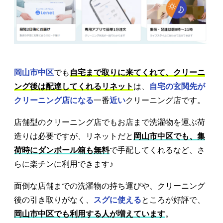
岡山市中区
でも
自宅まで取りに来てくれて、クリーニ
ング後は配達してくれるリネット
は、
自宅の玄関先が
クリーニング店になる
一番
近い
クリーニング店です。
店舗型のクリーニング店でもお店まで洗濯物を運ぶ荷
造りは必要ですが、リネットだと
岡山市中区でも、集
荷時にダンボール箱も無料
で手配してくれるなど、さ
らに楽チンに利用できます♪
面倒な店舗までの洗濯物の持ち運びや、クリーニング
後の引き取りがなく、
スグに使える
ところが好評で、
岡山市中区でも利用する人が増えています
。