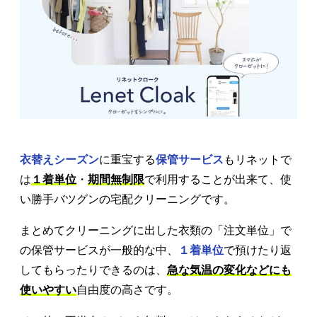
衣替えシーズン
に重宝する
保管サービス
もリネットで
は
１着単位
・
期間無制限
で利用することが出来て、使
い勝手バツグンの宅配クリーニングです。
まとめてクリーニングに出した衣類の「注文単位」で
の保管サービスが一般的な中、
１着単位
で預けたり返
してもらったりできるのは、
急な気温の変化などにも
使いやすい
自由度の高さです。