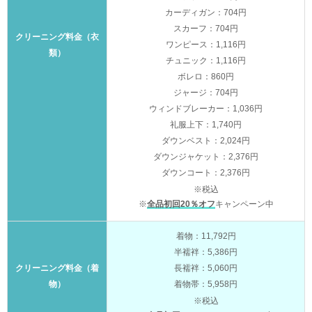
カーディガン：704円
スカーフ：704円
クリーニング料金（衣
ワンピース：1,116円
類）
チュニック：1,116円
ボレロ：860円
ジャージ：704円
ウィンドブレーカー：1,036円
礼服上下：1,740円
ダウンベスト：2,024円
ダウンジャケット：2,376円
ダウンコート：2,376円
※税込
※
全品初回20％オフ
キャンペーン中
着物：11,792円
半襦袢：5,386円
クリーニング料金（着
長襦袢：5,060円
物）
着物帯：5,958円
※税込