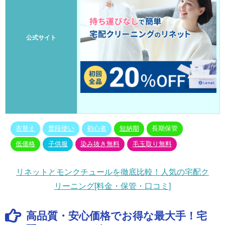
公式サイト
衣替え
普段使い
初心者
短納期
長期保管
低価格
子供服
染み抜き無料
毛玉取り無料
リネットとモンクチュールを徹底比較！人気の宅配ク
リーニング[料金・保管・口コミ]
高品質・安心価格でお得な最大手！宅