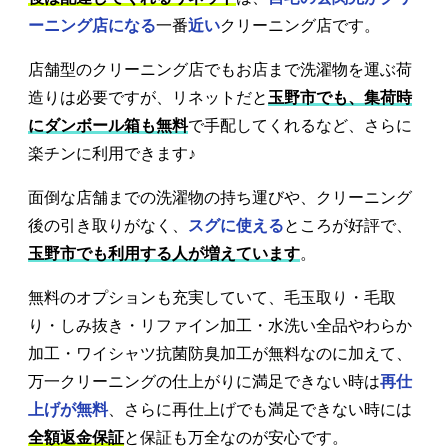
ーニング店になる
一番
近い
クリーニング店です。
店舗型のクリーニング店でもお店まで洗濯物を運ぶ荷
造りは必要ですが、リネットだと
玉野市でも、集荷時
にダンボール箱も無料
で手配してくれるなど、さらに
楽チンに利用できます♪
面倒な店舗までの洗濯物の持ち運びや、クリーニング
後の引き取りがなく、
スグに使える
ところが好評で、
玉野市でも利用する人が増えています
。
無料のオプションも充実していて、毛玉取り・毛取
り・しみ抜き・リファイン加工・水洗い全品やわらか
加工・ワイシャツ抗菌防臭加工が無料なのに加えて、
万一クリーニングの仕上がりに満足できない時は
再仕
上げが無料
、さらに再仕上げでも満足できない時には
全額返金保証
と保証も万全なのが安心です。