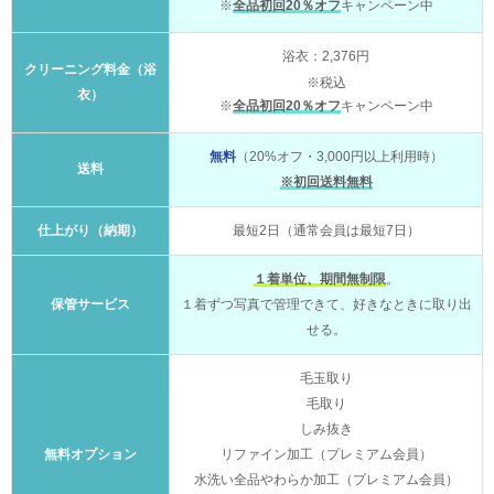
※
全品初回20％オフ
キャンペーン中
浴衣：2,376円
クリーニング料金（浴
※税込
衣）
※
全品初回20％オフ
キャンペーン中
無料
（20%オフ・3,000円以上利用時）
送料
※初回送料無料
仕上がり（納期）
最短2日（通常会員は最短7日）
１着単位、期間無制限
。
保管サービス
１着ずつ写真で管理できて、好きなときに取り出
せる。
毛玉取り
毛取り
しみ抜き
無料オプション
リファイン加工（プレミアム会員）
水洗い全品やわらか加工（プレミアム会員）