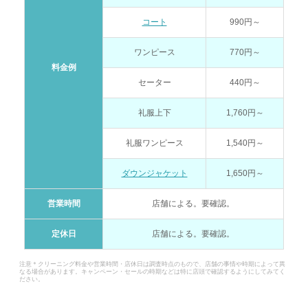
コート
990円～
ワンピース
770円～
料金例
セーター
440円～
礼服上下
1,760円～
礼服ワンピース
1,540円～
ダウンジャケット
1,650円～
営業時間
店舗による。要確認。
定休日
店舗による。要確認。
注意＊クリーニング料金や営業時間・店休日は調査時点のもので、店舗の事情や時期によって異
なる場合があります。キャンペーン・セールの時期などは特に店頭で確認するようにしてみてく
ださい。