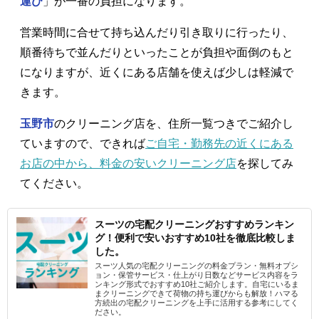
運び
」が一番の負担になります。
営業時間に合せて持ち込んだり引き取りに行ったり、
順番待ちで並んだりといったことが負担や面倒のもと
になりますが、近くにある店舗を使えば少しは軽減で
きます。
玉野市
のクリーニング店を、住所一覧つきでご紹介し
ていますので、できれば
ご自宅・勤務先の近くにある
お店の中から、料金の安いクリーニング店
を探してみ
てください。
スーツの宅配クリーニングおすすめランキン
グ！便利で安いおすすめ10社を徹底比較しま
した。
スーツ人気の宅配クリーニングの料金プラン・無料オプシ
ョン・保管サービス・仕上がり日数などサービス内容をラ
ンキング形式でおすすめ10社ご紹介します。自宅にいるま
まクリーニングできて荷物の持ち運びからも解放！ハマる
方続出の宅配クリーニングを上手に活用する参考にしてく
ださい。