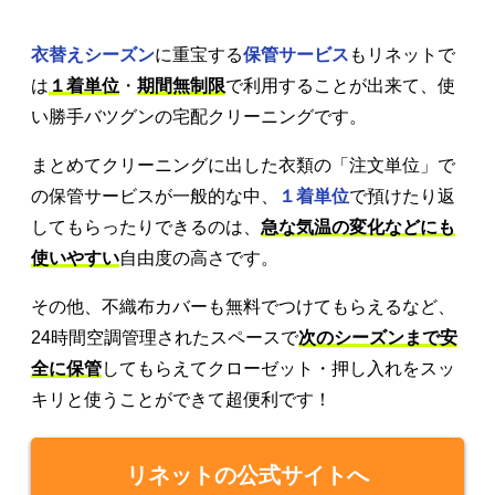
衣替えシーズン
に重宝する
保管サービス
もリネットで
は
１着単位
・
期間無制限
で利用することが出来て、使
い勝手バツグンの宅配クリーニングです。
まとめてクリーニングに出した衣類の「注文単位」で
の保管サービスが一般的な中、
１着単位
で預けたり返
してもらったりできるのは、
急な気温の変化などにも
使いやすい
自由度の高さです。
その他、不織布カバーも無料でつけてもらえるなど、
24時間空調管理されたスペースで
次のシーズンまで安
全に保管
してもらえてクローゼット・押し入れをスッ
キリと使うことができて超便利です！
リネットの公式サイトへ