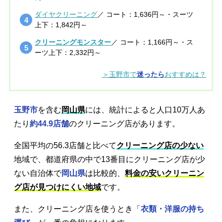
ダイヤクリーニング
／ コート：1,636円～・スーツ
上下：1,842円～
クリーニングモンスター
／ コート：1,166円～・ス
ーツ上下：2,332円～
＞玉野市で
迷ったら
おすすめは？
玉野市
を含む
岡山県
には、統計によると人口10万人あ
たり
約44.9店舗
のクリーニング店があります。
全国平均の56.3店舗と比べて
クリーニング店の少ない
地域で、都道府県の中で13番目にクリーニング店が少
ない自治体で
岡山県
は比較的、
料金の安いクリーニン
グ店が見つけにくい地域
です。
また、クリーニング店を使うとき「
衣類・洋服の持ち