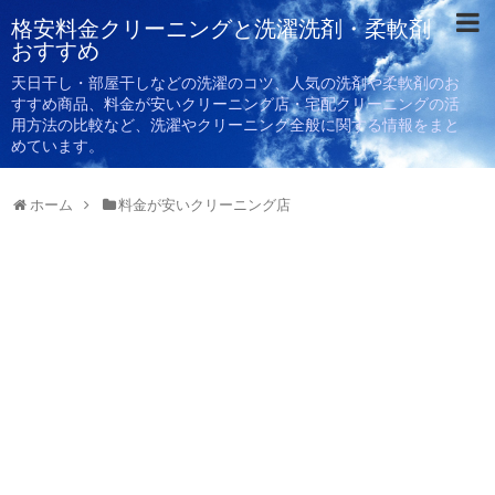
格安料金クリーニングと洗濯洗剤・柔軟剤
おすすめ
天日干し・部屋干しなどの洗濯のコツ、人気の洗剤や柔軟剤のお
すすめ商品、料金が安いクリーニング店・宅配クリーニングの活
用方法の比較など、洗濯やクリーニング全般に関する情報をまと
めています。
ホーム
料金が安いクリーニング店