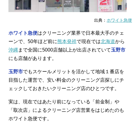
出典：
ホワイト急便
ホワイト急便
はクリーニング業界で日本最大手のチェ
ーンで、50年ほど前に
熊本発祥
で現在では
北海道
から
沖縄
まで全国に5000店舗以上が出店されていて
玉野市
にも店舗があります。
玉野市
でもスケールメリットを活かして地域１番店を
目指した運営で、安い料金のクリーニング店探しにチ
ェックしておきたいクリーニング店のひとつです。
実は、現在ではあたり前になっている「前金制」や
「取次店」によるクリーニング店営業をはじめたのも
ホワイト急便です。