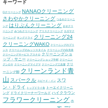
キーワード
NANAOクリーニング
Ciクリーニング
さわやかクリーニング
つるやクリーニ
はりぶんクリーニング
ング
ませクリ
ーニング
みつわクリーニング
アリスクリーニング
カガヤク
クリーニング24
リーニング
キングドライ
クリーニングWAKO
クリーニングのプリ
ンス
クリーニングのルッソスタイル
クリーニングの白光舎
クリーニングショ
クリーニングサービス アスナロ
ップ・サニー
クリーニングショップ中村
クリーニン
クリ
グシロヤ
クリーニングマイグマ
クリーニング三吉屋
クリーンランド青
ーニング館
山
スパークル
スワ
スピード・イン
ン・ドライ
トーエイクリーニ
トップドライ舎
ハイクラウン
ング
ドライクリーナーワールド
フラワークリーニング
ホ