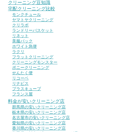
クリーニング豆知識
宅配クリーニング比較
モンクチュール
ヤマトヤクリーニング
クリラボ
ランドリーバスケット
リネット
美服パック
ホワイト急便
ラクリ
フラットクリーニング
クリーニングモンスター
ポニークリーニング
せんたく便
リコーベ
リナビス
プラスキューブ
フランス屋
料金が安いクリーニング店
群馬県の安いクリーニング店
栃木県の安いクリーニング店
名古屋市の安いクリーニング店
愛知県の安いクリーニング店
香川県の安いクリーニング店