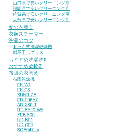
山口県で安いクリーニング店
福岡県で安いクリーニング店
佐賀県で安いクリーニング店
大分県で安いクリーニング店
春の衣替え
衣類スチーマー
洗濯のコツ
ドラム式洗濯乾燥機
部屋干しグッズ
おすすめ洗濯洗剤
おすすめ柔軟剤
布団の衣替え
布団乾燥機
FK-W1
FK-C3
SUNRIZE
FD-F06A7
AD-X80-T
RF-EA20-WA
ZFB-500
UD-BF1
UD-CF1
BOE047-IV