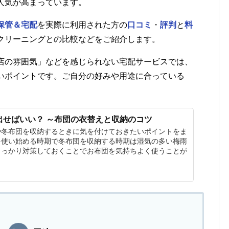
人気が高まっています。
保管＆宅配
を実際に利用された方の
口コミ
・
評判
と
料
クリーニングとの比較などをご紹介します。
店の雰囲気」などを感じられない宅配サービスでは、
いポイントです。ご自分の好みや用途に合っている
出せばいい？ ～布団の衣替えと収納のコツ
や冬布団を収納するときに気を付けておきたいポイントをま
を使い始める時期で冬布団を収納する時期は湿気の多い梅雨
しっかり対策しておくことでお布団を気持ちよく使うことが