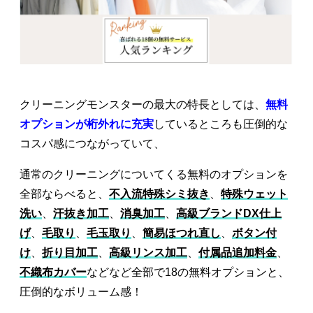
クリーニングモンスターの最大の特長としては、
無料
オプションが桁外れに充実
しているところも圧倒的な
コスパ感につながっていて、
通常のクリーニングについてくる無料のオプションを
全部ならべると、
不入流特殊シミ抜き
、
特殊ウェット
洗い
、
汗抜き加工
、
消臭加工
、
高級ブランドDX仕上
げ
、
毛取り
、
毛玉取り
、
簡易ほつれ直し
、
ボタン付
け
、
折り目加工
、
高級リンス加工
、
付属品追加料金
、
不織布カバー
などなど全部で18の無料オプションと、
圧倒的なボリューム感！