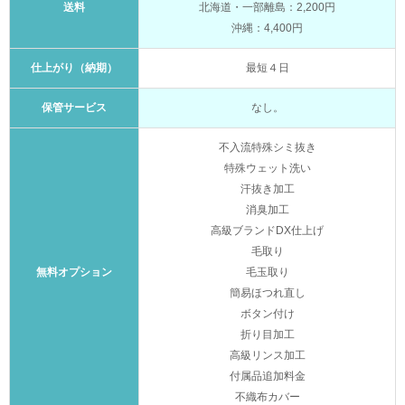
送料
北海道・一部離島：2,200円
沖縄：4,400円
仕上がり（納期）
最短４日
保管サービス
なし。
不入流特殊シミ抜き
特殊ウェット洗い
汗抜き加工
消臭加工
高級ブランドDX仕上げ
毛取り
無料オプション
毛玉取り
簡易ほつれ直し
ボタン付け
折り目加工
高級リンス加工
付属品追加料金
不織布カバー