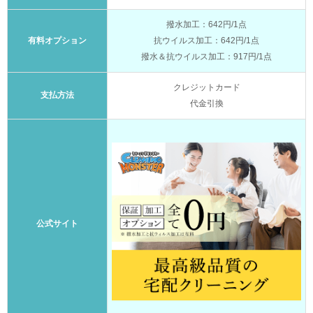
撥水加工：642円/1点
有料オプション
抗ウイルス加工：642円/1点
撥水＆抗ウイルス加工：917円/1点
クレジットカード
支払方法
代金引換
公式サイト