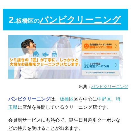
2.
バンビクリーニング
板橋区の
出典：
バンビクリーニング
バンビクリーニング
は、
板橋区
区を中心に
中野区
、
埼
玉県
に店舗を展開しているクリーニング店です。
会員制サービスにも熱心で、誕生日月割引クーポンな
どの特典を受けることが出来ます。