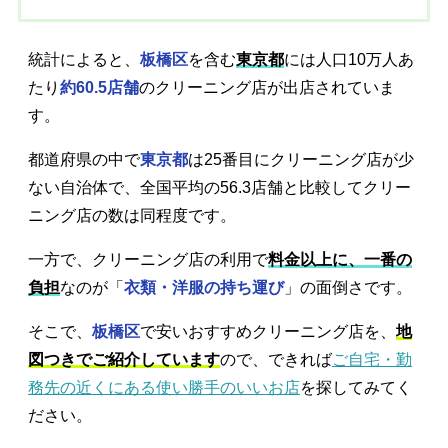
統計によると、
板橋区
を含む
東京都
には人口10万人あ
たり
約60.5店舗
のクリーニング店が出店されていま
す。
都道府県の中で
東京都
は25番目にクリーニング店が少
ない自治体で、全国平均の56.3店舗と比較してクリー
ニング店の数は同程度です。
一方で、クリーニング店の利用で
料金以上に、一番の
負担
なのが「
衣類・洋服の持ち運び
」の面倒さです。
そこで、
板橋区
で安いおすすめクリーニング店を、
地
図つきでご紹介しています
ので、できれば
ご自宅・勤
務先の近くにある使い勝手のいいお店
を探してみてく
ださい。