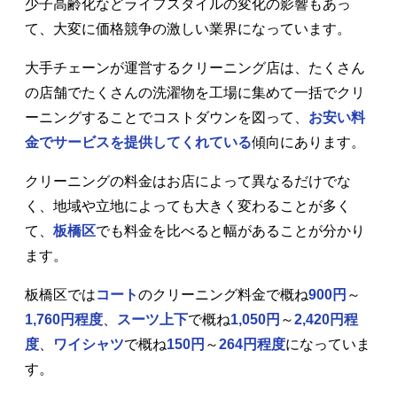
少子高齢化などライフスタイルの変化の影響もあっ
て、大変に価格競争の激しい業界になっています。
大手チェーンが運営するクリーニング店は、たくさん
の店舗でたくさんの洗濯物を工場に集めて一括でクリ
ーニングすることでコストダウンを図って、
お安い料
金でサービスを提供してくれている
傾向にあります。
クリーニングの料金はお店によって異なるだけでな
く、地域や立地によっても大きく変わることが多く
て、
板橋区
でも料金を比べると幅があることが分かり
ます。
板橋区では
コート
のクリーニング料金で概ね
900円
～
1,760円程度
、
スーツ上下
で概ね
1,050円
～
2,420円程
度
、
ワイシャツ
で概ね
150円
～
264円程度
になっていま
す。