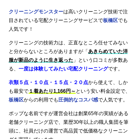
クリーニングモンスター
は高いクリーニング技術で注
目されている宅配クリーニングサービスで
板橋区
でも
人気です！
クリーニングの技術力は、正直なところ任せてみない
と分からないところがありますが「
あきらめていた洋
服が新品のように生き返った
」という口コミが多数あ
る、
一度は体験してみたい宅配クリーニング
です。
衣類５点・１０点・１５点・２０点
から使えて、しか
も最安で
１着あたり1,166円～
という安い料金設定で、
板橋区
からの利用でも
圧倒的なコスパ感
で人気です。
ポップな名前ですが運営会社は創業65年の実績がある
老舗クリーニング店で、業歴30年以上の職人集団を筆
頭に、社員だけの運営で高品質で低価格なクリーニン