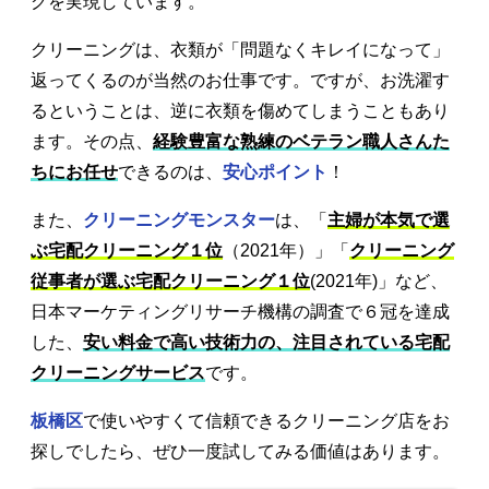
グを実現しています。
クリーニングは、衣類が「問題なくキレイになって」
返ってくるのが当然のお仕事です。ですが、お洗濯す
るということは、逆に衣類を傷めてしまうこともあり
ます。その点、
経験豊富な熟練のベテラン職人さんた
ちにお任せ
できるのは、
安心ポイント
！
また、
クリーニングモンスター
は、「
主婦が本気で選
ぶ宅配クリーニング１位
（2021年）」「
クリーニング
従事者が選ぶ宅配クリーニング１位
(2021年)」など、
日本マーケティングリサーチ機構の調査で６冠を達成
した、
安い料金で高い技術力の、注目されている宅配
クリーニングサービス
です。
板橋区
で使いやすくて信頼できるクリーニング店をお
探しでしたら、ぜひ一度試してみる価値はあります。