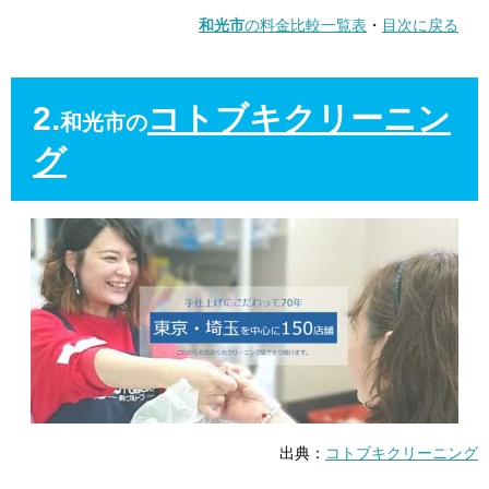
和光市
の料金比較一覧表
・
目次に戻る
2.
コトブキクリーニン
和光市の
グ
出典：
コトブキクリーニング