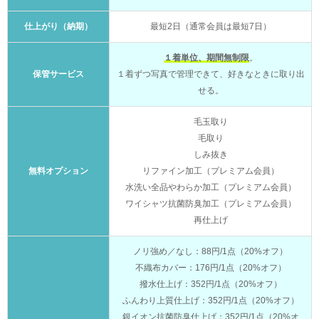
仕上がり（納期）
最短2日（通常会員は最短7日）
１着単位、期間無制限
。
保管サービス
１着ずつ写真で管理できて、好きなときに取り出
せる。
毛玉取り
毛取り
しみ抜き
無料オプション
リファイン加工（プレミアム会員）
水洗い全品やわらか加工（プレミアム会員）
ワイシャツ抗菌防臭加工（プレミアム会員）
再仕上げ
ノリ強め／なし：88円/1点（20%オフ）
不織布カバー：176円/1点（20%オフ）
撥水仕上げ：352円/1点（20%オフ）
ふんわり上質仕上げ：352円/1点（20%オフ）
銀イオン抗菌防臭仕上げ：352円/1点（20%オ