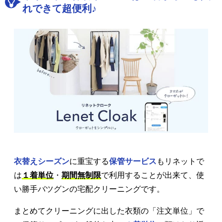
れできて超便利♪
衣替えシーズン
に重宝する
保管サービス
もリネットで
は
１着単位
・
期間無制限
で利用することが出来て、使
い勝手バツグンの宅配クリーニングです。
まとめてクリーニングに出した衣類の「注文単位」で