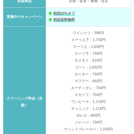
取扱商品
衣類・皮革・着物・浴衣
初回20%オフ
実施中のキャンペーン
初回送料無料
ワイシャツ：396円
スーツ上下：1,740円
スーツ上：1,036円
スーツ下：704円
ネクタイ：616円
コート：1,832円
セーター：704円
マフラー：660円
カーディガン：704円
スカーフ：704円
クリーニング料金（衣
ワンピース：1,116円
類）
チュニック：1,116円
ボレロ：860円
ジャージ：704円
ウィンドブレーカー：1,036円