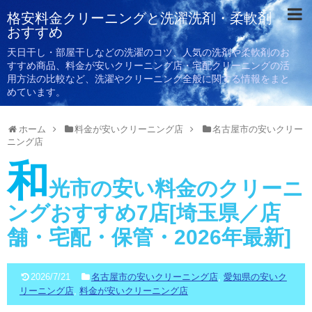
格安料金クリーニングと洗濯洗剤・柔軟剤
おすすめ
天日干し・部屋干しなどの洗濯のコツ、人気の洗剤や柔軟剤のお
すすめ商品、料金が安いクリーニング店・宅配クリーニングの活
用方法の比較など、洗濯やクリーニング全般に関する情報をまと
めています。
ホーム
料金が安いクリーニング店
名古屋市の安いクリー
ニング店
和
光市の安い料金のクリーニ
ングおすすめ7店[埼玉県／店
舗・宅配・保管・2026年最新]
2026/7/21
名古屋市の安いクリーニング店
,
愛知県の安いク
リーニング店
,
料金が安いクリーニング店