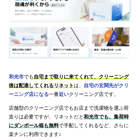
和光市
でも
自宅まで取りに来てくれて、クリーニング
後は配達してくれるリネット
は、
自宅の玄関先がクリ
ーニング店になる
一番
近い
クリーニング店です。
店舗型のクリーニング店でもお店まで洗濯物を運ぶ荷
造りは必要ですが、リネットだと
和光市でも、集荷時
にダンボール箱も無料
で手配してくれるなど、さらに
楽チンに利用できます♪