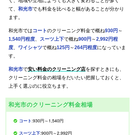
く、地域や立地によっても大きく変わることが多く
て、
和光市
でも料金を比べると幅があることが分かり
ます。
和光市では
コート
のクリーニング料金で概ね
930円
～
1,540円程度
、
スーツ上下
で概ね
900円
～
2,992円程
度
、
ワイシャツ
で概ね
125円
～
264円程度
になっていま
す。
和光市
で
安い料金のクリーニング店
を探すときにも、
クリーニング料金の相場をだいたい把握しておくと、
上手く選ぶのに役立ちます。
和光市のクリーニング料金相場
コート
:930円～1,540円
スーツ上下
:900円～2,992円