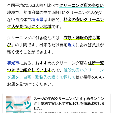
全国平均の56.3店舗と比べて
クリーニング店の少ない
地域で、都道府県の中で3番目にクリーニング店が少
ない自治体で
埼玉県
は比較的、
料金の安いクリーニン
グ店が見つけにくい地域
です。
クリーニングに付き物なのは「
衣類・洋服の持ち運
び
」の手間です。出来るだけ自宅
近く
にあれば負担が
軽く使うことができます。
和光市
にある、おすすめのクリーニング店を
住所一覧
つきでご紹介しています
ので、
値段の安いクリーニン
グ店を、自宅・勤務先の近くで探して
使い勝手のいい
お店を見つけてください。
スーツの宅配クリーニングおすすめランキン
グ！便利で安いおすすめ10社を徹底比較しま
した。