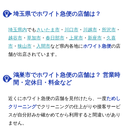
埼玉県でホワイト急便の店舗は？
埼玉県内
でも
さいたま市
・
川口市
・
川越市
・
所沢市
・
越谷市
・
草加市
・
春日部市
・
上尾市
・
新座市
・
久喜
市
・
狭山市
・
入間市
など県内各地に
ホワイト急便
の店
舗が出店されています。
鴻巣市でホワイト急便の店舗は？ 営業時
間・定休日・料金など
近くにホワイト急便の店舗を見付けたら、一度
ためし
クリーニング
でクリーニングの仕上がりや接客サービ
スが自分好みか確かめてから利用すると間違いがあり
ません。