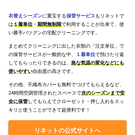
衣替えシーズン
に重宝する
保管サービス
もリネットで
は
１着単位
・
期間無制限
で利用することが出来て、使
い勝手バツグンの宅配クリーニングです。
まとめてクリーニングに出した衣類の「注文単位」で
の保管サービスが一般的な中、
１着単位
で預けたり返
してもらったりできるのは、
急な気温の変化などにも
使いやすい
自由度の高さです。
その他、不織布カバーも無料でつけてもらえるなど、
24時間空調管理されたスペースで
次のシーズンまで安
全に保管
してもらえてクローゼット・押し入れをスッ
キリと使うことができて超便利です！
リネットの公式サイトへ