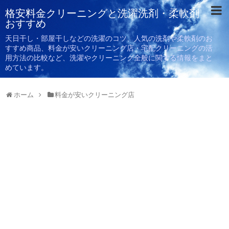
格安料金クリーニングと洗濯洗剤・柔軟剤
おすすめ
天日干し・部屋干しなどの洗濯のコツ、人気の洗剤や柔軟剤のお
すすめ商品、料金が安いクリーニング店・宅配クリーニングの活
用方法の比較など、洗濯やクリーニング全般に関する情報をまと
めています。
ホーム
料金が安いクリーニング店