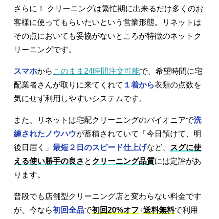
さらに！ クリーニングは繁忙期に出来るだけ多くのお
客様に使ってもらいたいという営業形態。リネットは
その点においても妥協がないところが特徴のネットク
リーニングです。
スマホ
から
このまま24時間注文可能
で、希望時間に宅
配業者さんが取りに来てくれて
１着から
衣類の点数を
気にせず利用しやすいシステムです。
また、リネットは宅配クリーニングのパイオニアで
洗
練されたノウハウ
が蓄積されていて「今日預けて、明
後日届く」
最短２日のスピード仕上げ
など、
スグに使
える使い勝手の良さ
と
クリーニング品質
には定評があ
ります。
普段でも店舗型クリーニング店と変わらない料金です
が、今なら
初回全品
で
初回20%オフ
+
送料無料
で利用