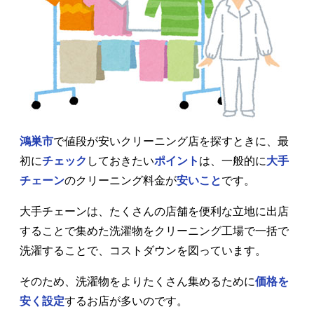
鴻巣市
で値段が安いクリーニング店を探すときに、最
初に
チェック
しておきたい
ポイント
は、一般的に
大手
チェーン
のクリーニング料金が
安いこと
です。
大手チェーンは、たくさんの店舗を便利な立地に出店
することで集めた洗濯物をクリーニング工場で一括で
洗濯することで、コストダウンを図っています。
そのため、洗濯物をよりたくさん集めるために
価格を
安く設定
するお店が多いのです。