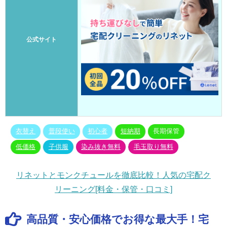
公式サイト
衣替え
普段使い
初心者
短納期
長期保管
低価格
子供服
染み抜き無料
毛玉取り無料
リネットとモンクチュールを徹底比較！人気の宅配ク
リーニング[料金・保管・口コミ]
高品質・安心価格でお得な最大手！宅