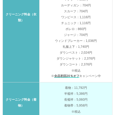
カーディガン：704円
スカーフ：704円
クリーニング料金（衣
ワンピース：1,116円
類）
チュニック：1,116円
ボレロ：860円
ジャージ：704円
ウィンドブレーカー：1,036円
礼服上下：1,740円
ダウンベスト：2,024円
ダウンジャケット：2,376円
ダウンコート：2,376円
※税込
※
全品初回20％オフ
キャンペーン中
着物：11,792円
半襦袢：5,386円
クリーニング料金（着
長襦袢：5,060円
物）
着物帯：5,958円
※税込