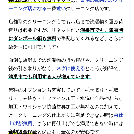
後は配達してくれるリネット
は、
自宅の玄関先がクリ
ーニング店になる
一番
近い
クリーニング店です。
店舗型のクリーニング店でもお店まで洗濯物を運ぶ荷
造りは必要ですが、リネットだと
鴻巣市でも、集荷時
にダンボール箱も無料
で手配してくれるなど、さらに
楽チンに利用できます♪
面倒な店舗までの洗濯物の持ち運びや、クリーニング
後の引き取りがなく、
スグに使える
ところが好評で、
鴻巣市でも利用する人が増えています
。
無料のオプションも充実していて、毛玉取り・毛取
り・しみ抜き・リファイン加工・水洗い全品やわらか
加工・ワイシャツ抗菌防臭加工が無料なのに加えて、
万一クリーニングの仕上がりに満足できない時は
再仕
上げが無料
、さらに再仕上げでも満足できない時には
全額返金保証
と保証も万全なのが安心です。