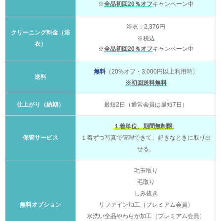
※
全品初回20％オフ
キャンペーン中
浴衣：2,376円
クリーニング料金（浴
※税込
衣）
※
全品初回20％オフ
キャンペーン中
無料
（20%オフ・3,000円以上利用時）
送料
※初回送料無料
仕上がり（納期）
最短2日（通常会員は最短7日）
１着単位、期間無制限
。
保管サービス
１着ずつ写真で管理できて、好きなときに取り出
せる。
毛玉取り
毛取り
しみ抜き
無料オプション
リファイン加工（プレミアム会員）
水洗い全品やわらか加工（プレミアム会員）