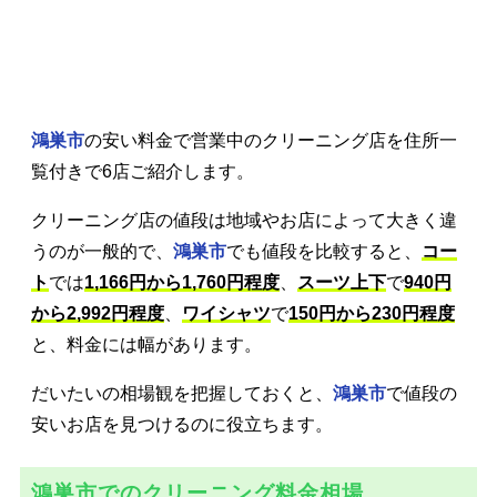
鴻巣市
の安い料金で営業中のクリーニング店を住所一
覧付きで6店ご紹介します。
クリーニング店の値段は地域やお店によって大きく違
うのが一般的で、
鴻巣市
でも値段を比較すると、
コー
ト
では
1,166円から1,760円程度
、
スーツ上下
で
940円
から2,992円程度
、
ワイシャツ
で
150円から230円程度
と、料金には幅があります。
だいたいの相場観を把握しておくと、
鴻巣市
で値段の
安いお店を見つけるのに役立ちます。
鴻巣市でのクリーニング料金相場