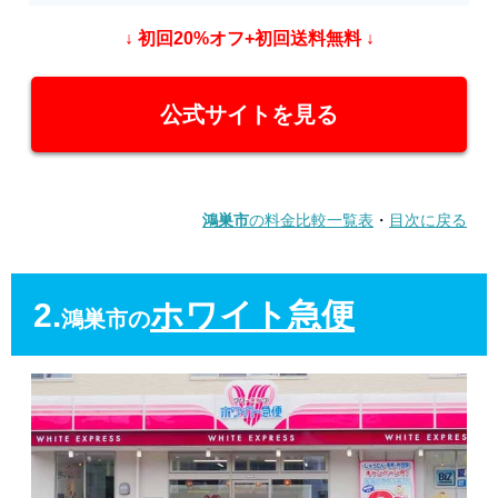
↓ 初回20%オフ+初回送料無料 ↓
公式サイトを見る
鴻巣市
の料金比較一覧表
・
目次に戻る
2.
ホワイト急便
鴻巣市の