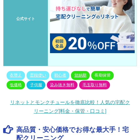
公式サイト
衣替え
普段使い
初心者
短納期
長期保管
低価格
子供服
染み抜き無料
毛玉取り無料
リネットとモンクチュールを徹底比較！人気の宅配ク
リーニング[料金・保管・口コミ]
高品質・安心価格でお得な最大手！宅
配クリーニング