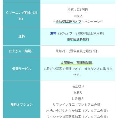
浴衣：2,376円
クリーニング料金（浴
※税込
衣）
※
全品初回20％オフ
キャンペーン中
無料
（20%オフ・3,000円以上利用時）
送料
※初回送料無料
仕上がり（納期）
最短2日（通常会員は最短7日）
１着単位、期間無制限
。
保管サービス
１着ずつ写真で管理できて、好きなときに取り出
せる。
毛玉取り
毛取り
しみ抜き
無料オプション
リファイン加工（プレミアム会員）
水洗い全品やわらか加工（プレミアム会員）
ワイシャツ抗菌防臭加工（プレミアム会員）