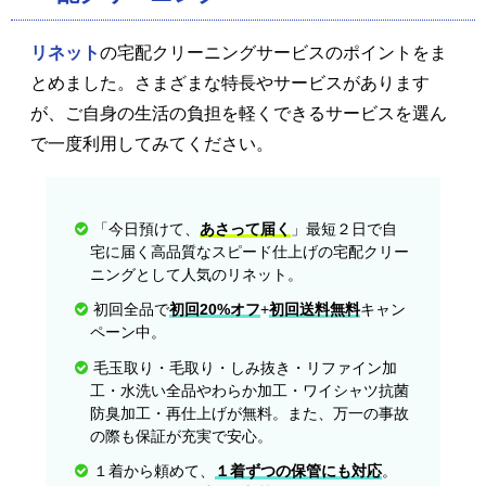
リネット
の宅配クリーニングサービスのポイントをま
とめました。さまざまな特長やサービスがあります
が、ご自身の生活の負担を軽くできるサービスを選ん
で一度利用してみてください。
「今日預けて、
あさって届く
」最短２日で自
宅に届く高品質なスピード仕上げの宅配クリー
ニングとして人気のリネット。
初回全品で
初回20%オフ
+
初回送料無料
キャン
ペーン中。
毛玉取り・毛取り・しみ抜き・リファイン加
工・水洗い全品やわらか加工・ワイシャツ抗菌
防臭加工・再仕上げが無料。また、万一の事故
の際も保証が充実で安心。
１着から頼めて、
１着ずつの保管にも対応
。