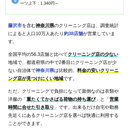
ーツ上下：1,340円～
藤沢市
を含む
神奈川県
のクリーニング店は、調査統計
によると人口10万人あたり
約38店舗
が営業していま
す。
全国平均の56.3店舗と比べて
クリーニング店の少ない
地域で、都道府県の中で2番目にクリーニング店が少
ない自治体で
神奈川県
は比較的、
料金の安いクリーニ
ング店が見つけにくい地域
です。
ただ、クリーニングで負担になって面倒なのは衣類や
洋服の「
重たくてかさばる荷物の持ち運び
」と「
営業
時間に合せた引き取り
」です。出来るだけ自宅や勤務
先近くにあるクリーニング店を選べば快適に利用する
ことができます。