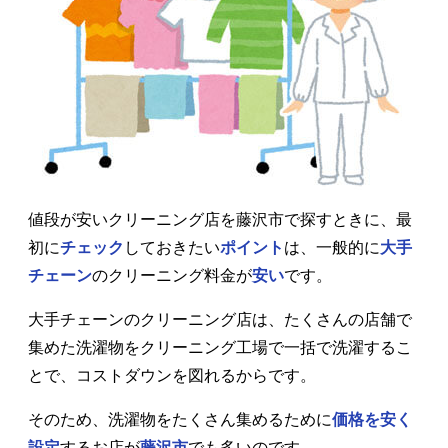
値段が安いクリーニング店を藤沢市で探すときに、最
初に
チェック
しておきたい
ポイント
は、一般的に
大手
チェーン
のクリーニング料金が
安い
です。
大手チェーンのクリーニング店は、たくさんの店舗で
集めた洗濯物をクリーニング工場で一括で洗濯するこ
とで、コストダウンを図れるからです。
そのため、洗濯物をたくさん集めるために
価格を安く
設定
するお店が
藤沢市
でも多いのです。