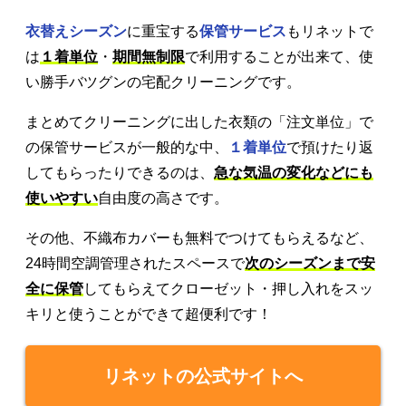
衣替えシーズン
に重宝する
保管サービス
もリネットで
は
１着単位
・
期間無制限
で利用することが出来て、使
い勝手バツグンの宅配クリーニングです。
まとめてクリーニングに出した衣類の「注文単位」で
の保管サービスが一般的な中、
１着単位
で預けたり返
してもらったりできるのは、
急な気温の変化などにも
使いやすい
自由度の高さです。
その他、不織布カバーも無料でつけてもらえるなど、
24時間空調管理されたスペースで
次のシーズンまで安
全に保管
してもらえてクローゼット・押し入れをスッ
キリと使うことができて超便利です！
リネットの公式サイトへ