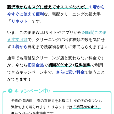
藤沢市からもスグに使えてオススメなのが、
１着から
今すぐに使えて便利
な、宅配クリーニングの最大手
「
リネット
」です。
いま、このままWEBサイトやアプリから
24時間このま
ま注文可能
で、クリーニングに出す衣類の数を気にせ
ず
１着から
自宅まで洗濯物を取りに来てもらえますよ♪
通常でも店舗型クリーニング店と変わらない料金です
が、今なら
初回全品
で
初回20%オフ
+
送料無料
で利用
できるキャンペーン中で、
さらに安い料金
で使うこと
ができます！
キャンペーン中♪
冬物の収納前！ 春の衣替えをお得に！ 次の冬のダウンも
気持ちよく着られます！ リネットでは
「初回20%オフ」
キャンペーン
を実施中です。