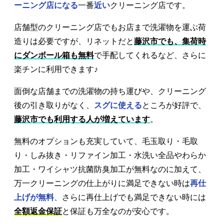
ーニング店になる
一番
近い
クリーニング店です。
店舗型のクリーニング店でもお店まで洗濯物を運ぶ荷
造りは必要ですが、リネットだと
藤沢市でも、集荷時
にダンボール箱も無料
で手配してくれるなど、さらに
楽チンに利用できます♪
面倒な店舗までの洗濯物の持ち運びや、クリーニング
後の引き取りがなく、
スグに使える
ところが好評で、
藤沢市でも利用する人が増えています
。
無料のオプションも充実していて、毛玉取り・毛取
り・しみ抜き・リファイン加工・水洗い全品やわらか
加工・ワイシャツ抗菌防臭加工が無料なのに加えて、
万一クリーニングの仕上がりに満足できない時は
再仕
上げが無料
、さらに再仕上げでも満足できない時には
全額返金保証
と保証も万全なのが安心です。