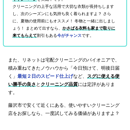
クリーニングの上手な活用で大切な衣類が長持ちします
し、次のシーズンにも気持ち良く着られますよ？ さら
に、夏物の使用前にもオススメ！ 冬物と一緒に出しまし
ょう！ まとめて出すなら、
かさばる衣料も家まで取りに
来てもらえて
割引もある
今がチャンス
です。
また、リネットは宅配クリーニングのパイオニアで、
積み重ねてきたノウハウから「今日預けて、明後日届
く」
最短２日のスピード仕上げ
など、
スグに使える使
い勝手の良さ
と
クリーニング品質
には定評がありま
す。
藤沢市で安くて近くにある、使いやすいクリーニング
店をお探しなら、一度試してみる価値がありますよ？