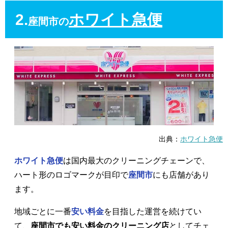
2.
ホワイト急便
座間市の
出典：
ホワイト急便
ホワイト急便
は国内最大のクリーニングチェーンで、
ハート形のロゴマークが目印で
座間市
にも店舗があり
ます。
地域ごとに一番
安い料金
を目指した運営を続けてい
て、
座間市でも安い料金のクリーニング店
としてチェ