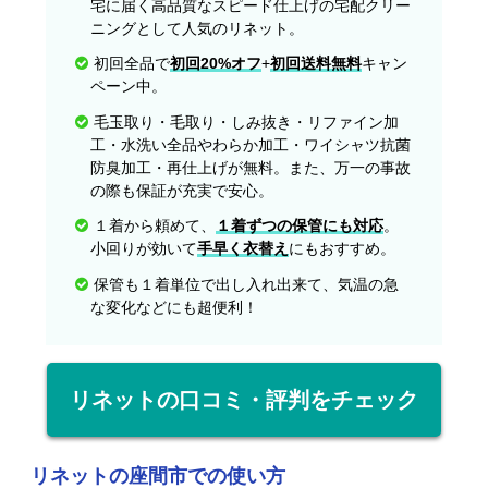
宅に届く高品質なスピード仕上げの宅配クリー
ニングとして人気のリネット。
初回全品で
初回20%オフ
+
初回送料無料
キャン
ペーン中。
毛玉取り・毛取り・しみ抜き・リファイン加
工・水洗い全品やわらか加工・ワイシャツ抗菌
防臭加工・再仕上げが無料。また、万一の事故
の際も保証が充実で安心。
１着から頼めて、
１着ずつの保管にも対応
。
小回りが効いて
手早く衣替え
にもおすすめ。
保管も１着単位で出し入れ出来て、気温の急
な変化などにも超便利！
リネットの口コミ・評判をチェック
リネットの座間市での使い方