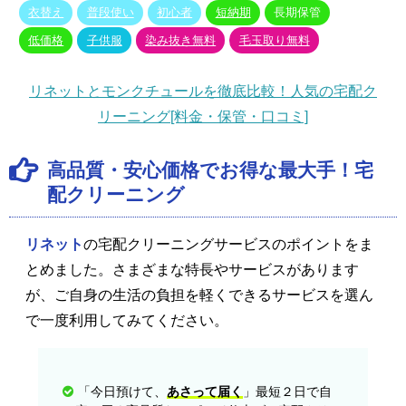
衣替え
普段使い
初心者
短納期
長期保管
低価格
子供服
染み抜き無料
毛玉取り無料
リネットとモンクチュールを徹底比較！人気の宅配ク
リーニング[料金・保管・口コミ]
高品質・安心価格でお得な最大手！宅
配クリーニング
リネット
の宅配クリーニングサービスのポイントをま
とめました。さまざまな特長やサービスがあります
が、ご自身の生活の負担を軽くできるサービスを選ん
で一度利用してみてください。
「今日預けて、
あさって届く
」最短２日で自