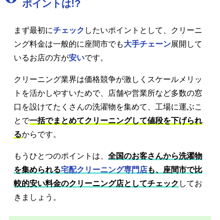
ポイントは!?
まず最初に
チェック
したいポイントとして、クリーニ
ング料金は一般的に座間市でも
大手チェーン
展開して
いるお店の方が
安い
です。
クリーニング業界は価格競争が激しくスケールメリッ
トを活かしやすいためで、店舗や営業所など多数の窓
口を設けてたくさんの洗濯物を集めて、工場に運ぶこ
とで
一括でまとめてクリーニングして値段を下げられ
る
からです。
もうひとつのポイントは、
全国のお客さんから洗濯物
を集められる
宅配クリーニング専門店
も、座間市で比
較的安い料金のクリーニング店としてチェック
してお
きましょう。