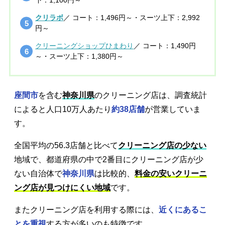
クリラボ
／ コート：1,496円～・スーツ上下：2,992
円～
クリーニングショップひまわり
／ コート：1,490円
～・スーツ上下：1,380円～
座間市
を含む
神奈川県
のクリーニング店は、調査統計
によると人口10万人あたり
約38店舗
が営業していま
す。
全国平均の56.3店舗と比べて
クリーニング店の少ない
地域で、都道府県の中で2番目にクリーニング店が少
ない自治体で
神奈川県
は比較的、
料金の安いクリーニ
ング店が見つけにくい地域
です。
またクリーニング店を利用する際には、
近くにあるこ
とを重視
する方が多いのも特徴です。