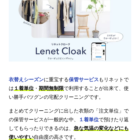
衣替えシーズン
に重宝する
保管サービス
もリネットで
は
１着単位
・
期間無制限
で利用することが出来て、使
い勝手バツグンの宅配クリーニングです。
まとめてクリーニングに出した衣類の「注文単位」で
の保管サービスが一般的な中、
１着単位
で預けたり返
してもらったりできるのは、
急な気温の変化などにも
使いやすい
自由度の高さです。