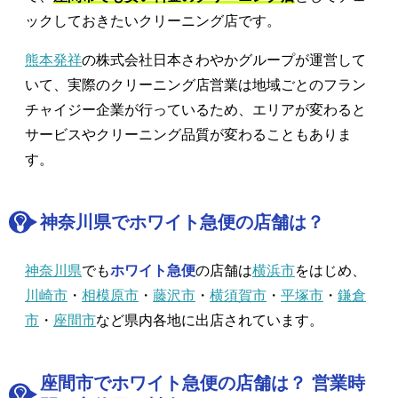
ックしておきたいクリーニング店です。
熊本発祥
の株式会社日本さわやかグループが運営して
いて、実際のクリーニング店営業は地域ごとのフラン
チャイジー企業が行っているため、エリアが変わると
サービスやクリーニング品質が変わることもありま
す。
神奈川県でホワイト急便の店舗は？
神奈川県
でも
ホワイト急便
の店舗は
横浜市
をはじめ、
川崎市
・
相模原市
・
藤沢市
・
横須賀市
・
平塚市
・
鎌倉
市
・
座間市
など県内各地に出店されています。
座間市でホワイト急便の店舗は？ 営業時