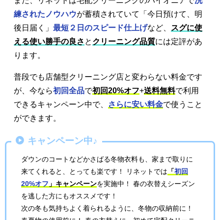
また、リネットは宅配クリーニングのパイオニアで
洗
練されたノウハウ
が蓄積されていて「今日預けて、明
後日届く」
最短２日のスピード仕上げ
など、
スグに使
える使い勝手の良さ
と
クリーニング品質
には定評があ
ります。
普段でも店舗型クリーニング店と変わらない料金です
が、今なら
初回全品
で
初回20%オフ
+
送料無料
で利用
できるキャンペーン中で、
さらに安い料金
で使うこと
ができます。
キャンペーン中♪
ダウンのコートなどかさばる冬物衣料も、家まで取りに
来てくれると、とっても楽です！ リネットでは
「
初回
20%オフ
」キャンペーン
を実施中！ 春の衣替えシーズン
を逃した方にもオススメです！
次の冬も気持ちよく着られるように、冬物の収納前に！