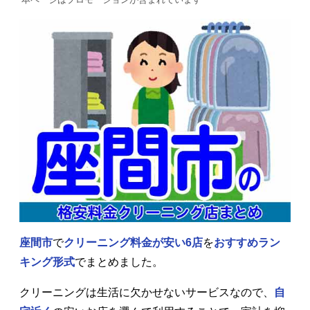
座間市
で
クリーニング料金が安い6店
を
おすすめラン
キング形式
でまとめました。
クリーニングは生活に欠かせないサービスなので、
自