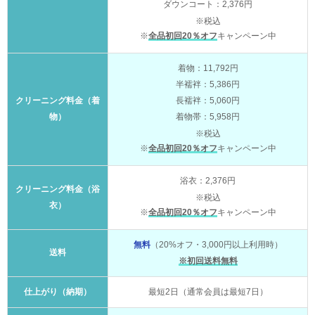
ダウンコート：2,376円
※税込
※
全品初回20％オフ
キャンペーン中
着物：11,792円
半襦袢：5,386円
クリーニング料金（着
長襦袢：5,060円
物）
着物帯：5,958円
※税込
※
全品初回20％オフ
キャンペーン中
浴衣：2,376円
クリーニング料金（浴
※税込
衣）
※
全品初回20％オフ
キャンペーン中
無料
（20%オフ・3,000円以上利用時）
送料
※初回送料無料
仕上がり（納期）
最短2日（通常会員は最短7日）