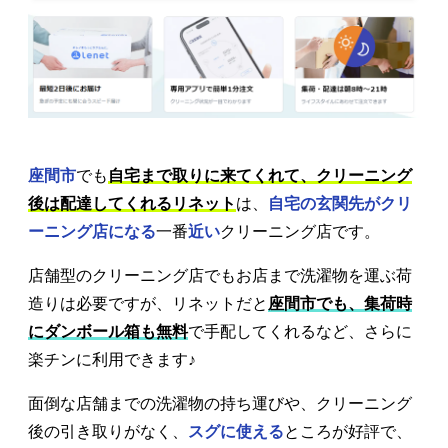
座間市
でも
自宅まで取りに来てくれて、クリーニング
後は配達してくれるリネット
は、
自宅の玄関先がクリ
ーニング店になる
一番
近い
クリーニング店です。
店舗型のクリーニング店でもお店まで洗濯物を運ぶ荷
造りは必要ですが、リネットだと
座間市でも、集荷時
にダンボール箱も無料
で手配してくれるなど、さらに
楽チンに利用できます♪
面倒な店舗までの洗濯物の持ち運びや、クリーニング
後の引き取りがなく、
スグに使える
ところが好評で、