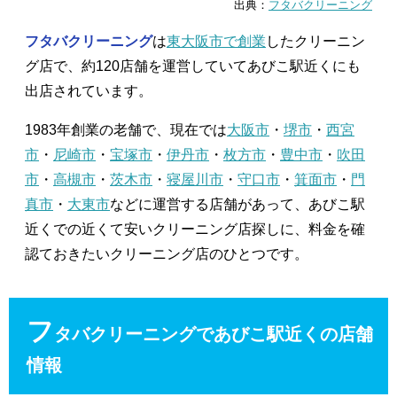
出典：
フタバクリーニング
フタバクリーニング
は
東大阪市で創業
したクリーニン
グ店で、約120店舗を運営していてあびこ駅近くにも
出店されています。
1983年創業の老舗で、現在では
大阪市
・
堺市
・
西宮
市
・
尼崎市
・
宝塚市
・
伊丹市
・
枚方市
・
豊中市
・
吹田
市
・
高槻市
・
茨木市
・
寝屋川市
・
守口市
・
箕面市
・
門
真市
・
大東市
などに運営する店舗があって、あびこ駅
近くでの近くて安いクリーニング店探しに、料金を確
認ておきたいクリーニング店のひとつです。
フ
タバクリーニングであびこ駅近くの店舗
情報