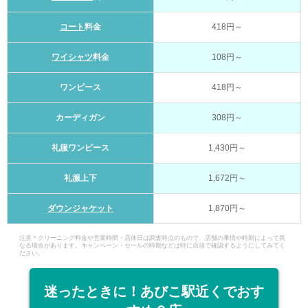
コート
料金
418円～
ワイシャツ
料金
108円～
ワンピース
418円～
カーディガン
308円～
礼服ワンピース
1,430円～
礼服上下
1,672円～
ダウンジャケット
1,870円～
注意＊クリーニング料金や営業時間・店休日は調査時点のもので、店舗の事情や時期によって異
なる場合があります。キャンペーン・セールの時期などは特に店頭で確認するようにしてみてく
ださい。
迷ったときに！あびこ駅近くでおす