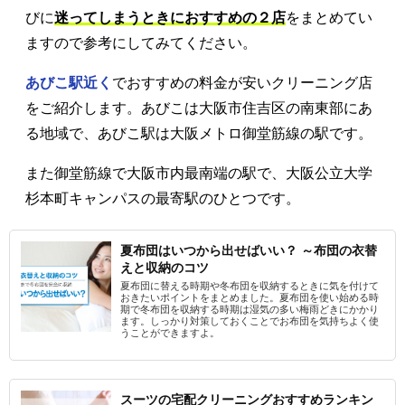
びに
迷ってしまうときにおすすめの２店
をまとめてい
ますので参考にしてみてください。
あびこ駅近く
でおすすめの料金が安いクリーニング店
をご紹介します。あびこは大阪市住吉区の南東部にあ
る地域で、あびこ駅は大阪メトロ御堂筋線の駅です。
また御堂筋線で大阪市内最南端の駅で、大阪公立大学
杉本町キャンパスの最寄駅のひとつです。
夏布団はいつから出せばいい？ ～布団の衣替
えと収納のコツ
夏布団に替える時期や冬布団を収納するときに気を付けて
おきたいポイントをまとめました。夏布団を使い始める時
期で冬布団を収納する時期は湿気の多い梅雨どきにかかり
ます。しっかり対策しておくことでお布団を気持ちよく使
うことができますよ。
スーツの宅配クリーニングおすすめランキン