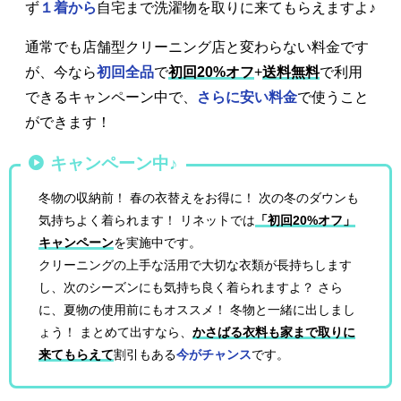
ず
１着から
自宅まで洗濯物を取りに来てもらえますよ♪
通常でも店舗型クリーニング店と変わらない料金です
が、今なら
初回全品
で
初回20%オフ
+
送料無料
で利用
できるキャンペーン中で、
さらに安い料金
で使うこと
ができます！
キャンペーン中♪
冬物の収納前！ 春の衣替えをお得に！ 次の冬のダウンも
気持ちよく着られます！ リネットでは
「初回20%オフ」
キャンペーン
を実施中です。
クリーニングの上手な活用で大切な衣類が長持ちします
し、次のシーズンにも気持ち良く着られますよ？ さら
に、夏物の使用前にもオススメ！ 冬物と一緒に出しまし
ょう！ まとめて出すなら、
かさばる衣料も家まで取りに
来てもらえて
割引もある
今がチャンス
です。