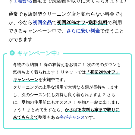
ず
１着から
自宅まで洗濯物を取りに来てもらえますよ♪
通常でも店舗型クリーニング店と変わらない料金です
が、今なら
初回全品
で
初回20%オフ
+
送料無料
で利用
できるキャンペーン中で、
さらに安い料金
で使うこと
ができます！
キャンペーン中♪
冬物の収納前！ 春の衣替えをお得に！ 次の冬のダウンも
気持ちよく着られます！ リネットでは
「初回20%オフ」
キャンペーン
を実施中です。
クリーニングの上手な活用で大切な衣類が長持ちします
し、次のシーズンにも気持ち良く着られますよ？ さら
に、夏物の使用前にもオススメ！ 冬物と一緒に出しまし
ょう！ まとめて出すなら、
かさばる衣料も家まで取りに
来てもらえて
割引もある
今がチャンス
です。