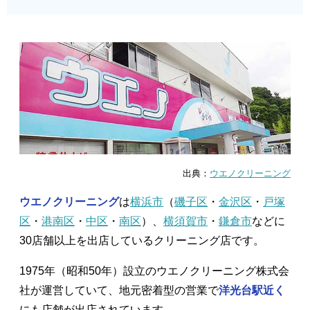
出典：
ウエノクリーニング
ウエノクリーニング
は
横浜市
（
磯子区
・
金沢区
・
戸塚
区
・
港南区
・
中区
・
南区
）、
横須賀市
・
鎌倉市
などに
30店舗以上を出店しているクリーニング店です。
1975年（昭和50年）設立のウエノクリーニング株式会
社が運営していて、地元密着型の営業で
洋光台駅近く
にも店舗が出店されています。