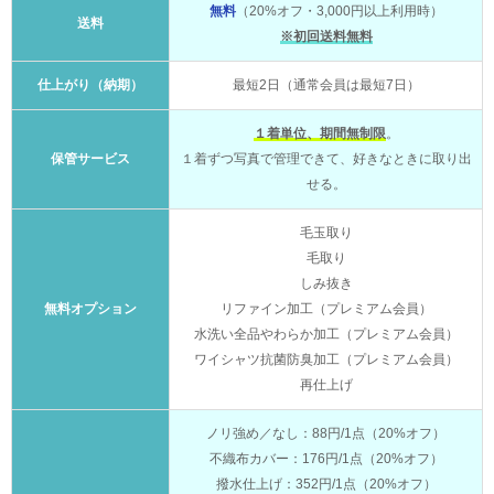
無料
（20%オフ・3,000円以上利用時）
送料
※初回送料無料
仕上がり（納期）
最短2日（通常会員は最短7日）
１着単位、期間無制限
。
保管サービス
１着ずつ写真で管理できて、好きなときに取り出
せる。
毛玉取り
毛取り
しみ抜き
無料オプション
リファイン加工（プレミアム会員）
水洗い全品やわらか加工（プレミアム会員）
ワイシャツ抗菌防臭加工（プレミアム会員）
再仕上げ
ノリ強め／なし：88円/1点（20%オフ）
不織布カバー：176円/1点（20%オフ）
撥水仕上げ：352円/1点（20%オフ）