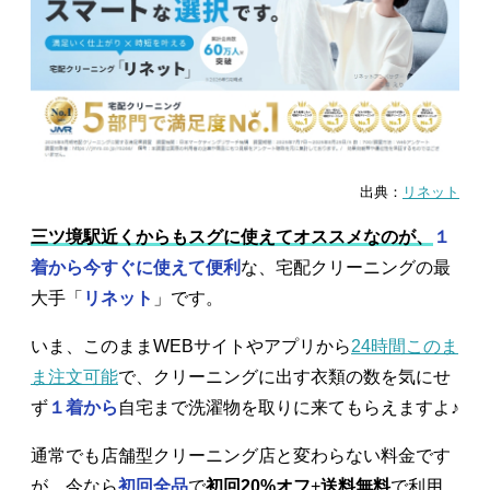
出典：
リネット
三ツ境駅近くからもスグに使えてオススメなのが、
１
着から今すぐに使えて便利
な、宅配クリーニングの最
大手「
リネット
」です。
いま、このままWEBサイトやアプリから
24時間このま
ま注文可能
で、クリーニングに出す衣類の数を気にせ
ず
１着から
自宅まで洗濯物を取りに来てもらえますよ♪
通常でも店舗型クリーニング店と変わらない料金です
が、今なら
初回全品
で
初回20%オフ
+
送料無料
で利用