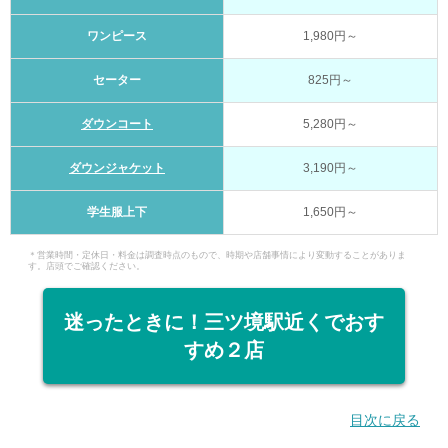
ワンピース
1,980円～
セーター
825円～
ダウンコート
5,280円～
ダウンジャケット
3,190円～
学生服上下
1,650円～
＊営業時間・定休日・料金は調査時点のもので、時期や店舗事情により変動することがありま
す。店頭でご確認ください。
迷ったときに！三ツ境駅近くでおす
すめ２店
目次に戻る