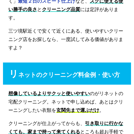
く」
最短２日のスピード仕上げ
など、
スグに使える使
い勝手の良さ
と
クリーニング品質
には定評がありま
す。
三ツ境駅近くで安くて近くにある、使いやすいクリー
ニング店をお探しなら、一度試してみる価値がありま
すよ？
リ
ネットのクリーニング料金例・使い方
想像しているよりサクッと使いやすい
のがリネットの
宅配クリーニング。ネットで申し込めば、あとはクリ
ーニングしたい衣類を
玄関先まで運ぶだけ
。
クリーニングが仕上がってからも、
引き取りに行かな
くても、家まで持って来てくれる
ところも超お手軽で