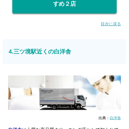
すめ２店
目次に戻る
4.三ツ境駅近くの白洋舎
出典：
白洋舎