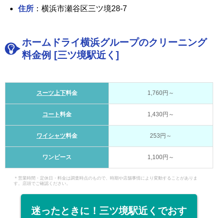
住所
：横浜市瀬谷区三ツ境28-7
ホームドライ横浜グループのクリーニング
料金例 [三ツ境駅近く]
スーツ上下
料金
1,760円～
コート
料金
1,430円～
ワイシャツ
料金
253円～
ワンピース
1,100円～
＊営業時間・定休日・料金は調査時点のもので、時期や店舗事情により変動することがありま
す。店頭でご確認ください。
迷ったときに！三ツ境駅近くでおす