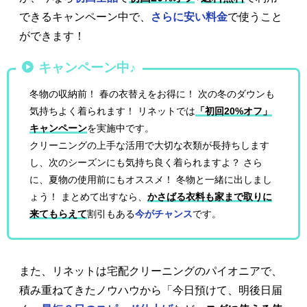
できるキャンペーン中で、
さらに安い料金
で使うこと
ができます！
キャンペーン中♪
冬物の収納前！ 春の衣替えをお得に！ 次の冬のダウンも
気持ちよく着られます！ リネットでは
「初回20%オフ」
キャンペーン
を実施中です。
クリーニングの上手な活用で大切な衣類が長持ちします
し、次のシーズンにも気持ち良く着られますよ？ さら
に、夏物の使用前にもオススメ！ 冬物と一緒に出しまし
ょう！ まとめて出すなら、
かさばる衣料も家まで取りに
来てもらえて
割引もある
今がチャンス
です。
また、リネットは宅配クリーニングのパイオニアで、
積み重ねてきたノウハウから「今日預けて、明後日届