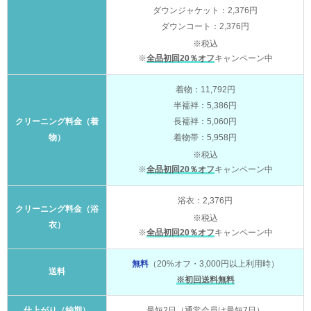
ダウンジャケット：2,376円
ダウンコート：2,376円
※税込
※
全品初回20％オフ
キャンペーン中
着物：11,792円
半襦袢：5,386円
クリーニング料金（着
長襦袢：5,060円
物）
着物帯：5,958円
※税込
※
全品初回20％オフ
キャンペーン中
浴衣：2,376円
クリーニング料金（浴
※税込
衣）
※
全品初回20％オフ
キャンペーン中
無料
（20%オフ・3,000円以上利用時）
送料
※初回送料無料
仕上がり（納期）
最短2日（通常会員は最短7日）