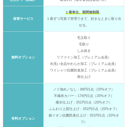
１着単位、期間無制限
。
保管サービス
１着ずつ写真で管理できて、好きなときに取り出
せる。
毛玉取り
毛取り
しみ抜き
無料オプション
リファイン加工（プレミアム会員）
水洗い全品やわらか加工（プレミアム会員）
ワイシャツ抗菌防臭加工（プレミアム会員）
再仕上げ
ノリ強め／なし：88円/1点（20%オフ）
不織布カバー：176円/1点（20%オフ）
撥水仕上げ：352円/1点（20%オフ）
ふんわり上質仕上げ：352円/1点（20%オフ）
銀イオン抗菌防臭仕上げ：352円/1点（20%オ
有料オプション
フ）