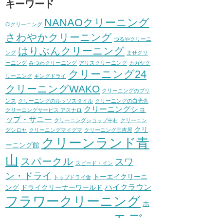
キーワード
NANAOクリーニング
Ciクリーニング
さわやかクリーニング
つるやクリーニ
はりぶんクリーニング
ング
ませクリ
ーニング
みつわクリーニング
アリスクリーニング
カガヤク
クリーニング24
リーニング
キングドライ
クリーニングWAKO
クリーニングのプリ
ンス
クリーニングのルッソスタイル
クリーニングの白光舎
クリーニングショ
クリーニングサービス アスナロ
ップ・サニー
クリーニングショップ中村
クリーニン
クリ
グシロヤ
クリーニングマイグマ
クリーニング三吉屋
クリーンランド青
ーニング館
山
スパークル
スワ
スピード・イン
ン・ドライ
トーエイクリーニ
トップドライ舎
ハイクラウン
ング
ドライクリーナーワールド
フラワークリーニング
ホ