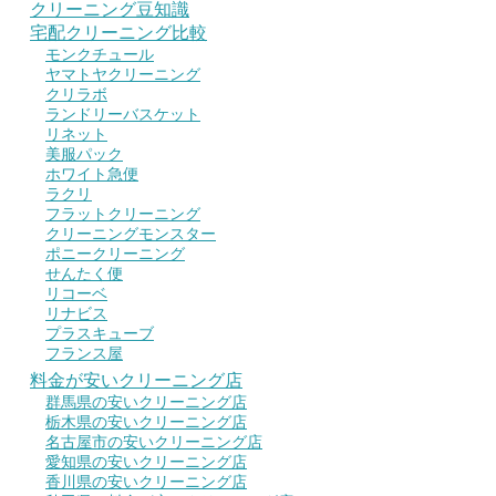
クリーニング豆知識
宅配クリーニング比較
モンクチュール
ヤマトヤクリーニング
クリラボ
ランドリーバスケット
リネット
美服パック
ホワイト急便
ラクリ
フラットクリーニング
クリーニングモンスター
ポニークリーニング
せんたく便
リコーベ
リナビス
プラスキューブ
フランス屋
料金が安いクリーニング店
群馬県の安いクリーニング店
栃木県の安いクリーニング店
名古屋市の安いクリーニング店
愛知県の安いクリーニング店
香川県の安いクリーニング店