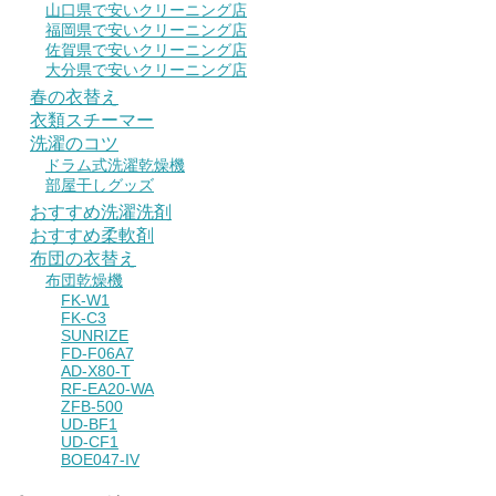
山口県で安いクリーニング店
福岡県で安いクリーニング店
佐賀県で安いクリーニング店
大分県で安いクリーニング店
春の衣替え
衣類スチーマー
洗濯のコツ
ドラム式洗濯乾燥機
部屋干しグッズ
おすすめ洗濯洗剤
おすすめ柔軟剤
布団の衣替え
布団乾燥機
FK-W1
FK-C3
SUNRIZE
FD-F06A7
AD-X80-T
RF-EA20-WA
ZFB-500
UD-BF1
UD-CF1
BOE047-IV