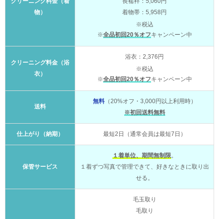
クリーニング料金（着
長襦袢：5,060円
物）
着物帯：5,958円
※税込
※
全品初回20％オフ
キャンペーン中
浴衣：2,376円
クリーニング料金（浴
※税込
衣）
※
全品初回20％オフ
キャンペーン中
無料
（20%オフ・3,000円以上利用時）
送料
※初回送料無料
仕上がり（納期）
最短2日（通常会員は最短7日）
１着単位、期間無制限
。
保管サービス
１着ずつ写真で管理できて、好きなときに取り出
せる。
毛玉取り
毛取り