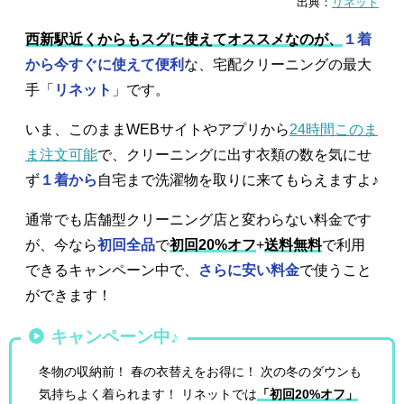
出典：
リネット
西新駅近くからもスグに使えてオススメなのが、
１着
から今すぐに使えて便利
な、宅配クリーニングの最大
手「
リネット
」です。
いま、このままWEBサイトやアプリから
24時間このま
ま注文可能
で、クリーニングに出す衣類の数を気にせ
ず
１着から
自宅まで洗濯物を取りに来てもらえますよ♪
通常でも店舗型クリーニング店と変わらない料金です
が、今なら
初回全品
で
初回20%オフ
+
送料無料
で利用
できるキャンペーン中で、
さらに安い料金
で使うこと
ができます！
キャンペーン中♪
冬物の収納前！ 春の衣替えをお得に！ 次の冬のダウンも
気持ちよく着られます！ リネットでは
「初回20%オフ」