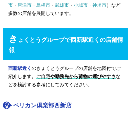
市
・
唐津市
・
鳥栖市
・
武雄市
・
小城市
・
神埼市
）など
多数の店舗を展開しています。
き
ょくとうグループで西新駅近くの店舗情
報
西新駅近く
のきょくとうグループの店舗を地図付でご
紹介します。
ご自宅や勤務先から荷物の運びやすさ
な
どを検討する参考にしてみてください。
ペリカン倶楽部西新店