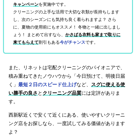
キャンペーン
を実施中です。
クリーニングの上手な活用で大切な衣類が長持ちします
し、次のシーズンにも気持ち良く着られますよ？ さら
に、夏物の使用前にもオススメ！ 冬物と一緒に出しまし
ょう！ まとめて出すなら、
かさばる衣料も家まで取りに
来てもらえて
割引もある
今がチャンス
です。
また、リネットは宅配クリーニングのパイオニアで、
積み重ねてきたノウハウから「今日預けて、明後日届
く」
最短２日のスピード仕上げ
など、
スグに使える使
い勝手の良さ
と
クリーニング品質
には定評がありま
す。
西新駅近くで安くて近くにある、使いやすいクリーニ
ング店をお探しなら、一度試してみる価値があります
よ？