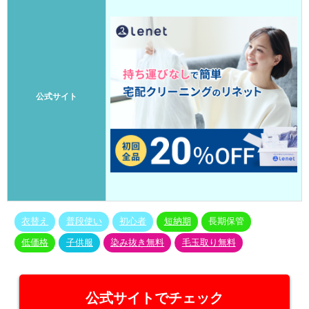
公式サイト
衣替え
普段使い
初心者
短納期
長期保管
低価格
子供服
染み抜き無料
毛玉取り無料
公式サイトでチェック