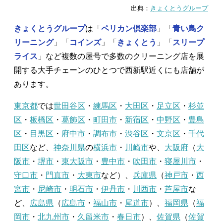
出典：
きょくとうグループ
きょくとうグループ
は「
ペリカン倶楽部
」「
青い鳥ク
リーニング
」「
コインズ
」「
きょくとう
」「
スリープ
ライス
」など複数の屋号で多数のクリーニング店を展
開する大手チェーンのひとつで西新駅近くにも店舗が
あります。
東京都
では
世田谷区
・
練馬区
・
大田区
・
足立区
・
杉並
区
・
板橋区
・
葛飾区
・
町田市
・
新宿区
・
中野区
・
豊島
区
・
目黒区
・
府中市
・
調布市
・
渋谷区
・
文京区
・
千代
田区
など、
神奈川県
の
横浜市
・
川崎市
や、
大阪府
（
大
阪市
・
堺市
・
東大阪市
・
豊中市
・
吹田市
・
寝屋川市
・
守口市
・
門真市
・
大東市
など）、
兵庫県
（
神戸市
・
西
宮市
・
尼崎市
・
明石市
・
伊丹市
・
川西市
・
芦屋市
な
ど、
広島県
（
広島市
・
福山市
・
尾道市
）、
福岡県
（
福
岡市
・
北九州市
・
久留米市
・
春日市
）、
佐賀県
（
佐賀