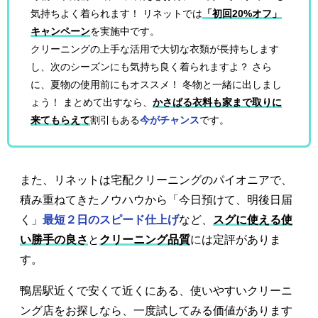
気持ちよく着られます！ リネットでは
「初回20%オフ」
キャンペーン
を実施中です。
クリーニングの上手な活用で大切な衣類が長持ちします
し、次のシーズンにも気持ち良く着られますよ？ さら
に、夏物の使用前にもオススメ！ 冬物と一緒に出しまし
ょう！ まとめて出すなら、
かさばる衣料も家まで取りに
来てもらえて
割引もある
今がチャンス
です。
また、リネットは宅配クリーニングのパイオニアで、
積み重ねてきたノウハウから「今日預けて、明後日届
く」
最短２日のスピード仕上げ
など、
スグに使える使
い勝手の良さ
と
クリーニング品質
には定評がありま
す。
鴨居駅近くで安くて近くにある、使いやすいクリーニ
ング店をお探しなら、一度試してみる価値があります