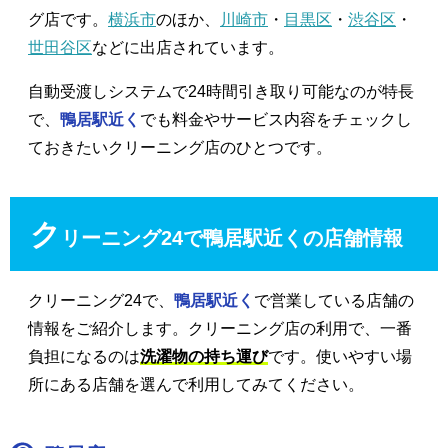
グ店です。
横浜市
のほか、
川崎市
・
目黒区
・
渋谷区
・
世田谷区
などに出店されています。
自動受渡しシステムで24時間引き取り可能なのが特長
で、
鴨居駅近く
でも料金やサービス内容をチェックし
ておきたいクリーニング店のひとつです。
ク
リーニング24で鴨居駅近くの店舗情報
クリーニング24で、
鴨居駅近く
で営業している店舗の
情報をご紹介します。クリーニング店の利用で、一番
負担になるのは
洗濯物の持ち運び
です。使いやすい場
所にある店舗を選んで利用してみてください。