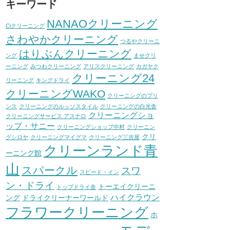
キーワード
NANAOクリーニング
Ciクリーニング
さわやかクリーニング
つるやクリーニ
はりぶんクリーニング
ング
ませクリ
ーニング
みつわクリーニング
アリスクリーニング
カガヤク
クリーニング24
リーニング
キングドライ
クリーニングWAKO
クリーニングのプリ
ンス
クリーニングのルッソスタイル
クリーニングの白光舎
クリーニングショ
クリーニングサービス アスナロ
ップ・サニー
クリーニングショップ中村
クリーニン
クリ
グシロヤ
クリーニングマイグマ
クリーニング三吉屋
クリーンランド青
ーニング館
山
スパークル
スワ
スピード・イン
ン・ドライ
トーエイクリーニ
トップドライ舎
ハイクラウン
ング
ドライクリーナーワールド
フラワークリーニング
ホ