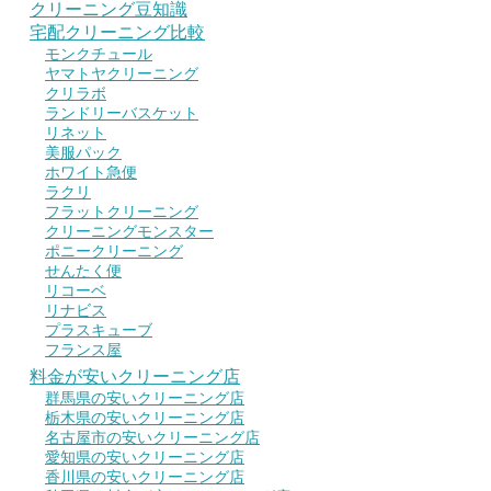
クリーニング豆知識
宅配クリーニング比較
モンクチュール
ヤマトヤクリーニング
クリラボ
ランドリーバスケット
リネット
美服パック
ホワイト急便
ラクリ
フラットクリーニング
クリーニングモンスター
ポニークリーニング
せんたく便
リコーベ
リナビス
プラスキューブ
フランス屋
料金が安いクリーニング店
群馬県の安いクリーニング店
栃木県の安いクリーニング店
名古屋市の安いクリーニング店
愛知県の安いクリーニング店
香川県の安いクリーニング店