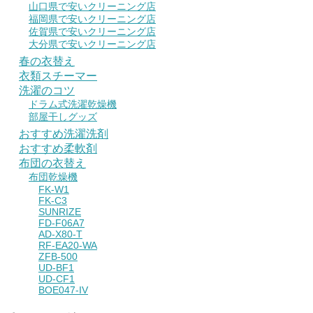
山口県で安いクリーニング店
福岡県で安いクリーニング店
佐賀県で安いクリーニング店
大分県で安いクリーニング店
春の衣替え
衣類スチーマー
洗濯のコツ
ドラム式洗濯乾燥機
部屋干しグッズ
おすすめ洗濯洗剤
おすすめ柔軟剤
布団の衣替え
布団乾燥機
FK-W1
FK-C3
SUNRIZE
FD-F06A7
AD-X80-T
RF-EA20-WA
ZFB-500
UD-BF1
UD-CF1
BOE047-IV