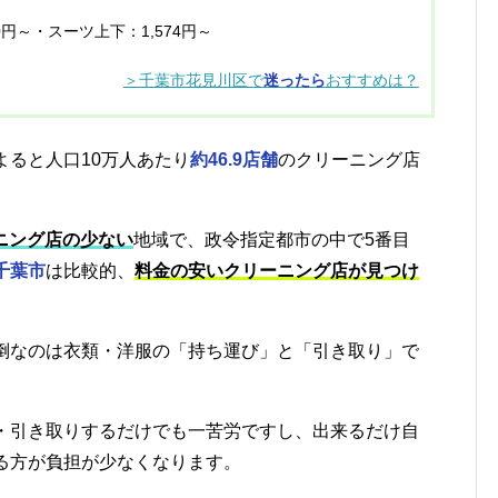
30円～・スーツ上下：1,574円～
＞千葉市花見川区で
迷ったら
おすすめは？
よると人口10万人あたり
約46.9店舗
のクリーニング店
ニング店の少ない
地域で、政令指定都市の中で5番目
千葉市
は比較的、
料金の安いクリーニング店が見つけ
倒なのは衣類・洋服の「持ち運び」と「引き取り」で
・引き取りするだけでも一苦労ですし、出来るだけ自
る方が負担が少なくなります。