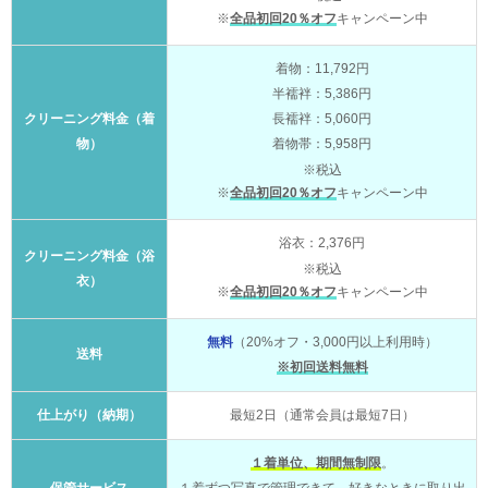
※
全品初回20％オフ
キャンペーン中
着物：11,792円
半襦袢：5,386円
クリーニング料金（着
長襦袢：5,060円
物）
着物帯：5,958円
※税込
※
全品初回20％オフ
キャンペーン中
浴衣：2,376円
クリーニング料金（浴
※税込
衣）
※
全品初回20％オフ
キャンペーン中
無料
（20%オフ・3,000円以上利用時）
送料
※初回送料無料
仕上がり（納期）
最短2日（通常会員は最短7日）
１着単位、期間無制限
。