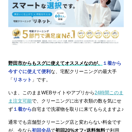
野田市からもスグに使えてオススメなのが、
１着から
今すぐに使えて便利
な、宅配クリーニングの最大手
「
リネット
」です。
いま、このままWEBサイトやアプリから
24時間このま
ま注文可能
で、クリーニングに出す衣類の数を気にせ
ず
１着から
自宅まで洗濯物を取りに来てもらえますよ♪
通常でも店舗型クリーニング店と変わらない料金です
が、今なら
初回全品
で
初回20%オフ
+
送料無料
で利用