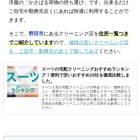
洋服の「かさばる荷物の持ち運び」です。出来るだけ
ご自宅や勤務先近くにあれば快適に利用することがで
きます。
そこで、
野田市
にあるクリーニング店を
住所一覧つき
でご紹介しています
ので、
値段の安いクリーニング店
を、ご自宅・勤務先の近くで探してみて
ください。
スーツの宅配クリーニングおすすめランキン
グ！便利で安いおすすめ10社を徹底比較しま
した。
スーツ人気の宅配クリーニングの料金プラン・無料オプシ
ョン・保管サービス・仕上がり日数などサービス内容をラ
ンキング形式でおすすめ10社ご紹介します。自宅にいるま
まクリーニングできて荷物の持ち運びからも解放！ハマる
方続出の宅配クリーニングを上手に活用する参考にしてく
ださい。