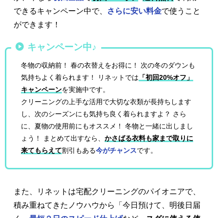
できるキャンペーン中で、
さらに安い料金
で使うこと
ができます！
キャンペーン中♪
冬物の収納前！ 春の衣替えをお得に！ 次の冬のダウンも
気持ちよく着られます！ リネットでは
「初回20%オフ」
キャンペーン
を実施中です。
クリーニングの上手な活用で大切な衣類が長持ちします
し、次のシーズンにも気持ち良く着られますよ？ さら
に、夏物の使用前にもオススメ！ 冬物と一緒に出しまし
ょう！ まとめて出すなら、
かさばる衣料も家まで取りに
来てもらえて
割引もある
今がチャンス
です。
また、リネットは宅配クリーニングのパイオニアで、
積み重ねてきたノウハウから「今日預けて、明後日届