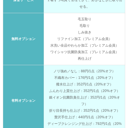
保管サービス
１着ずつ写真で管理できて、好きなときに取り出
せる。
毛玉取り
毛取り
しみ抜き
無料オプション
リファイン加工（プレミアム会員）
水洗い全品やわらか加工（プレミアム会員）
ワイシャツ抗菌防臭加工（プレミアム会員）
再仕上げ
ノリ強め／なし：88円/1点（20%オフ）
不織布カバー：176円/1点（20%オフ）
撥水仕上げ：352円/1点（20%オフ）
ふんわり上質仕上げ：352円/1点（20%オフ）
銀イオン抗菌防臭仕上げ：352円/1点（20%オ
有料オプション
フ）
折り目長持ち仕上げ：352円/1点（20%オフ）
贅沢手仕上げ：440円/1点（20%オフ）
ディープクレンジング仕上げ：792円/1点（20%