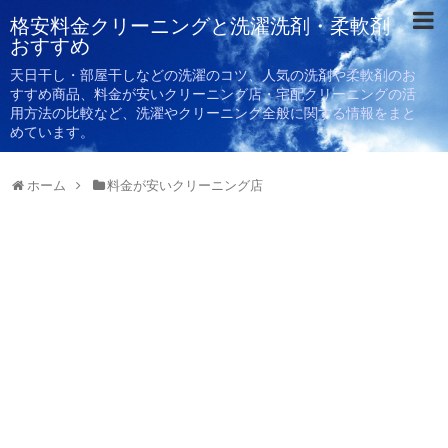
格安料金クリーニングと洗濯洗剤・柔軟剤
おすすめ
天日干し・部屋干しなどの洗濯のコツ、人気の洗剤や柔軟剤のお
すすめ商品、料金が安いクリーニング店・宅配クリーニングの活
用方法の比較など、洗濯やクリーニング全般に関する情報をまと
めています。
ホーム
料金が安いクリーニング店