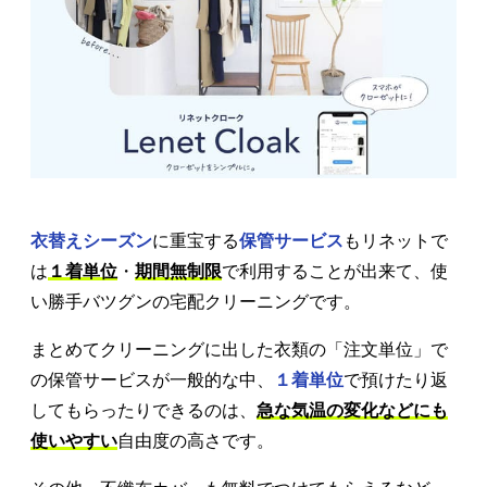
衣替えシーズン
に重宝する
保管サービス
もリネットで
は
１着単位
・
期間無制限
で利用することが出来て、使
い勝手バツグンの宅配クリーニングです。
まとめてクリーニングに出した衣類の「注文単位」で
の保管サービスが一般的な中、
１着単位
で預けたり返
してもらったりできるのは、
急な気温の変化などにも
使いやすい
自由度の高さです。