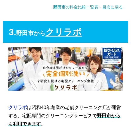
野田市
の料金比較一覧表
・
目次に戻る
3.
クリラボ
野田市から
クリラボ
は昭和40年創業の老舗クリーニング店が運営
する、宅配専門のクリーニングサービスで
野田市から
も利用できます
。