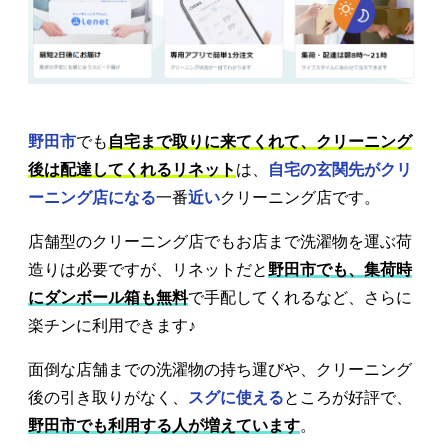
野田市
でも
自宅まで取りに来てくれて、クリーニング
後は配達してくれるリネット
は、
自宅の玄関先がクリ
ーニング店になる
一番
近い
クリーニング店です。
店舗型のクリーニング店でもお店まで洗濯物を運ぶ荷
造りは必要ですが、リネットだと
野田市でも、集荷時
にダンボール箱も無料
で手配してくれるなど、さらに
楽チンに利用できます♪
面倒な店舗までの洗濯物の持ち運びや、クリーニング
後の引き取りがなく、
スグに使える
ところが好評で、
野田市でも利用する人が増えています
。