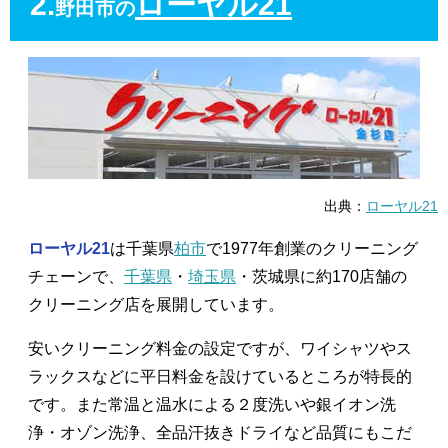
2.
ローヤル21
野田市の
出典：
ローヤル21
ローヤル21
は千葉県
柏市
で1977年創業のクリーニング
チェーンで、
千葉県
・
埼玉県
・茨城県に約170店舗の
クリーニング店を展開しています。
安いクリーニング料金の設定ですが、ワイシャツやス
ラックスなどに平日料金を設けているところが特長的
です。また常温と温水による２度洗いや銀イオン洗
浄・オゾン洗浄、全品汗抜きドライなど品質にもこだ