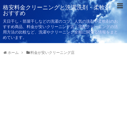
格安料金クリーニングと洗濯洗剤・柔軟剤
おすすめ
天日干し・部屋干しなどの洗濯のコツ、人気の洗剤や柔軟剤のお
すすめ商品、料金が安いクリーニング店・宅配クリーニングの活
用方法の比較など、洗濯やクリーニング全般に関する情報をまと
めています。
ホーム
料金が安いクリーニング店