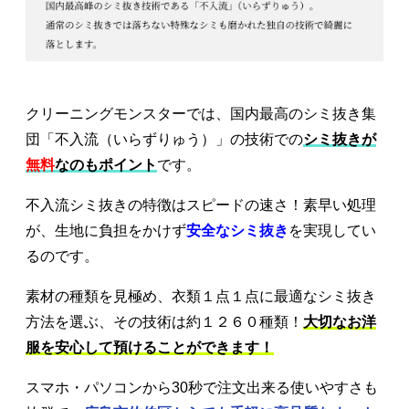
クリーニングモンスターでは、国内最高のシミ抜き集
団「不入流（いらずりゅう）」の技術での
シミ抜きが
無料
なのもポイント
です。
不入流シミ抜きの特徴はスピードの速さ！素早い処理
が、生地に負担をかけず
安全なシミ抜き
を実現してい
るのです。
素材の種類を見極め、衣類１点１点に最適なシミ抜き
方法を選ぶ、その技術は約１２６０種類！
大切なお洋
服を安心して預けることができます！
スマホ・パソコンから30秒で注文出来る使いやすさも