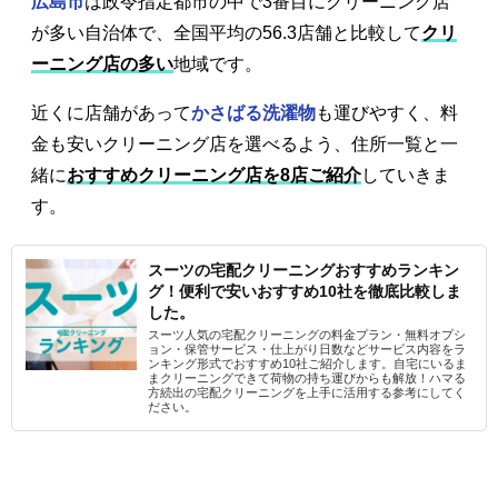
広島市
は政令指定都市の中で3番目にクリーニング店
が多い自治体で、全国平均の56.3店舗と比較して
クリ
ーニング店の多い
地域です。
近くに店舗があって
かさばる洗濯物
も運びやすく、料
金も安いクリーニング店を選べるよう、住所一覧と一
緒に
おすすめクリーニング店を8店ご紹介
していきま
す。
スーツの宅配クリーニングおすすめランキン
グ！便利で安いおすすめ10社を徹底比較しま
した。
スーツ人気の宅配クリーニングの料金プラン・無料オプシ
ョン・保管サービス・仕上がり日数などサービス内容をラ
ンキング形式でおすすめ10社ご紹介します。自宅にいるま
まクリーニングできて荷物の持ち運びからも解放！ハマる
方続出の宅配クリーニングを上手に活用する参考にしてく
ださい。