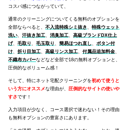
コスパ感につながっていて、
通常のクリーニングについてくる無料のオプションを
全部ならべると、
不入流特殊シミ抜き
、
特殊ウェット
洗い
、
汗抜き加工
、
消臭加工
、
高級ブランドDX仕上
げ
、
毛取り
、
毛玉取り
、
簡易ほつれ直し
、
ボタン付
け
、
折り目加工
、
高級リンス加工
、
付属品追加料金
、
不織布カバー
などなど全部で18の無料オプションと、
圧倒的なボリューム感！
そして、特にネット宅配クリーニングを
初めて使うと
いう方にオススメ
な理由が、
圧倒的なサイトの使いや
すさ
です！
入力項目が少なく、コース選択で迷わない！その理由
も無料オプションの豊富さにあります。