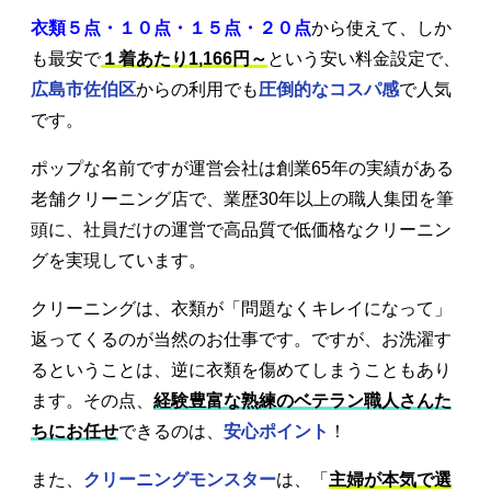
衣類５点・１０点・１５点・２０点
から使えて、しか
も最安で
１着あたり1,166円～
という安い料金設定で、
広島市佐伯区
からの利用でも
圧倒的なコスパ感
で人気
です。
ポップな名前ですが運営会社は創業65年の実績がある
老舗クリーニング店で、業歴30年以上の職人集団を筆
頭に、社員だけの運営で高品質で低価格なクリーニン
グを実現しています。
クリーニングは、衣類が「問題なくキレイになって」
返ってくるのが当然のお仕事です。ですが、お洗濯す
るということは、逆に衣類を傷めてしまうこともあり
ます。その点、
経験豊富な熟練のベテラン職人さんた
ちにお任せ
できるのは、
安心ポイント
！
また、
クリーニングモンスター
は、「
主婦が本気で選