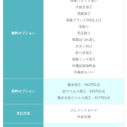
特殊ウェット洗い
汗抜き加工
消臭加工
高級ブランドDX仕上げ
毛取り
無料オプション
毛玉取り
簡易ほつれ直し
ボタン付け
折り目加工
高級リンス加工
付属品追加料金
不織布カバー
撥水加工：642円/1点
有料オプション
抗ウイルス加工：642円/1点
撥水＆抗ウイルス加工：917円/1点
クレジットカード
支払方法
代金引換