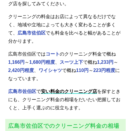
グ店を探してみてください。
クリーニングの料金はお店によって異なるだけでな
く、地域や立地によっても大きく変わることが多く
て、
広島市佐伯区
でも料金を比べると幅があることが
分かります。
広島市佐伯区では
コート
のクリーニング料金で概ね
1,166円
～
1,680円程度
、
スーツ上下
で概ね
1,233円
～
2,420円程度
、
ワイシャツ
で概ね
110円
～
223円程度
に
なっています。
広島市佐伯区
で
安い料金のクリーニング店
を探すとき
にも、クリーニング料金の相場をだいたい把握してお
くと、上手く選ぶのに役立ちます。
広島市佐伯区でのクリーニング料金の相場