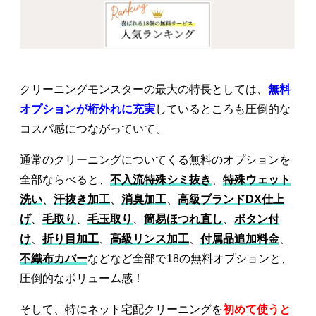
クリーニングモンスターの最大の特長としては、
無料
オプションが桁外れに充実
しているところも圧倒的な
コスパ感につながっていて、
通常のクリーニングについてくる無料のオプションを
全部ならべると、
不入流特殊シミ抜き
、
特殊ウェット
洗い
、
汗抜き加工
、
消臭加工
、
高級ブランドDX仕上
げ
、
毛取り
、
毛玉取り
、
簡易ほつれ直し
、
ボタン付
け
、
折り目加工
、
高級リンス加工
、
付属品追加料金
、
不織布カバー
などなど全部で18の無料オプションと、
圧倒的なボリューム感！
そして、特にネット宅配クリーニングを
初めて使うと