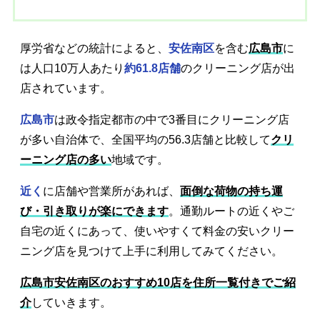
厚労省などの統計によると、
安佐南区
を含む
広島市
に
は人口10万人あたり
約61.8店舗
のクリーニング店が出
店されています。
広島市
は政令指定都市の中で3番目にクリーニング店
が多い自治体で、全国平均の56.3店舗と比較して
クリ
ーニング店の多い
地域です。
近く
に店舗や営業所があれば、
面倒な荷物の持ち運
び・引き取りが楽にできます
。通勤ルートの近くやご
自宅の近くにあって、使いやすくて料金の安いクリー
ニング店を見つけて上手に利用してみてください。
広島市安佐南区のおすすめ10店を住所一覧付きでご紹
介
していきます。