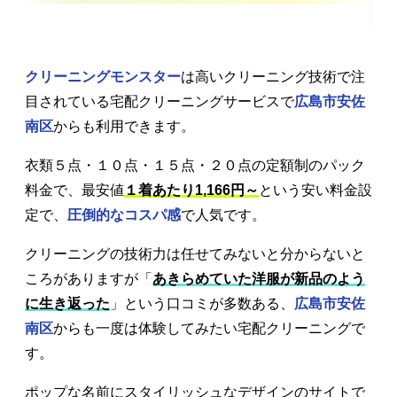
クリーニングモンスター
は高いクリーニング技術で注
目されている宅配クリーニングサービスで
広島市安佐
南区
からも利用できます。
衣類５点・１０点・１５点・２０点の定額制のパック
料金で、最安値
１着あたり1,166円～
という安い料金設
定で、
圧倒的なコスパ感
で人気です。
クリーニングの技術力は任せてみないと分からないと
ころがありますが「
あきらめていた洋服が新品のよう
に生き返った
」という口コミが多数ある、
広島市安佐
南区
からも一度は体験してみたい宅配クリーニングで
す。
ポップな名前にスタイリッシュなデザインのサイトで