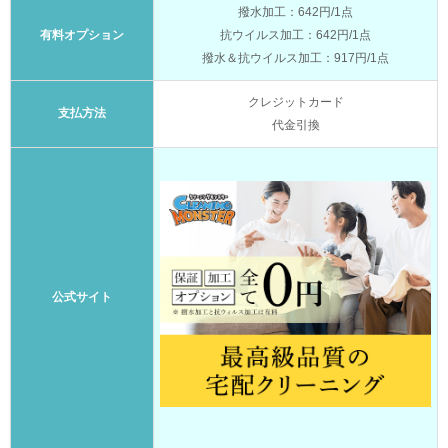
撥水加工：642円/1点
有料オプション
抗ウイルス加工：642円/1点
撥水＆抗ウイルス加工：917円/1点
クレジットカード
支払方法
代金引換
公式サイト