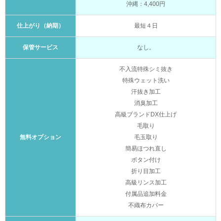
沖縄：4,400円
仕上がり（納期）
最短４日
保管サービス
なし。
不入流特殊シミ抜き
特殊ウェット洗い
汗抜き加工
消臭加工
高級ブランドDX仕上げ
毛取り
無料オプション
毛玉取り
簡易ほつれ直し
ボタン付け
折り目加工
高級リンス加工
付属品追加料金
不織布カバー