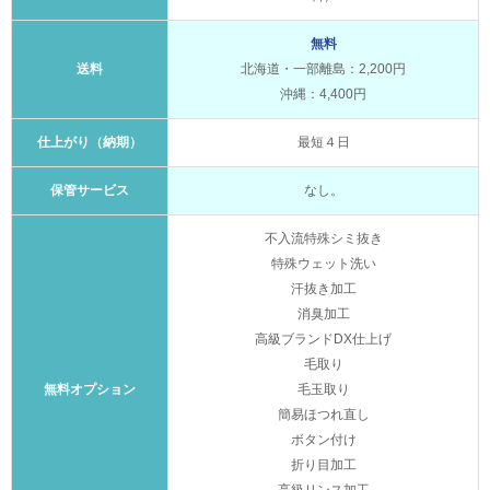
無料
送料
北海道・一部離島：2,200円
沖縄：4,400円
仕上がり（納期）
最短４日
保管サービス
なし。
不入流特殊シミ抜き
特殊ウェット洗い
汗抜き加工
消臭加工
高級ブランドDX仕上げ
毛取り
無料オプション
毛玉取り
簡易ほつれ直し
ボタン付け
折り目加工