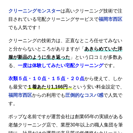
クリーニングモンスター
は高いクリーニング技術で注
目されている宅配クリーニングサービスで
福岡市西区
でも人気です！
クリーニングの技術力は、正直なところ任せてみない
と分からないところがありますが「
あきらめていた洋
服が新品のように生き返った
」という口コミが多数あ
る、
一度は体験してみたい宅配クリーニング
です。
衣類５点・１０点・１５点・２０点
から使えて、しか
も最安で
１着あたり1,166円～
という安い料金設定で、
福岡市西区
からの利用でも
圧倒的なコスパ感
で人気で
す。
ポップな名前ですが運営会社は創業65年の実績がある
老舗クリーニング店で、業歴30年以上の職人集団を筆