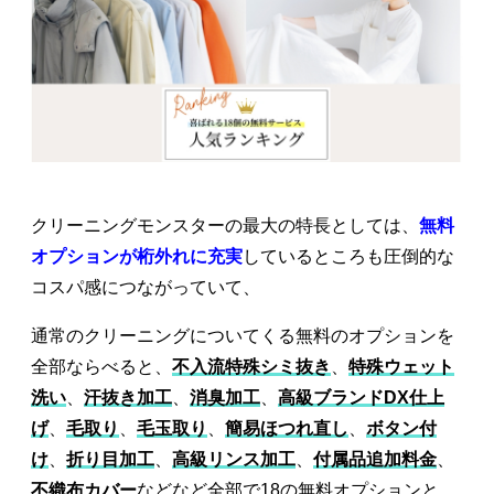
クリーニングモンスターの最大の特長としては、
無料
オプションが桁外れに充実
しているところも圧倒的な
コスパ感につながっていて、
通常のクリーニングについてくる無料のオプションを
全部ならべると、
不入流特殊シミ抜き
、
特殊ウェット
洗い
、
汗抜き加工
、
消臭加工
、
高級ブランドDX仕上
げ
、
毛取り
、
毛玉取り
、
簡易ほつれ直し
、
ボタン付
け
、
折り目加工
、
高級リンス加工
、
付属品追加料金
、
不織布カバー
などなど全部で18の無料オプションと、