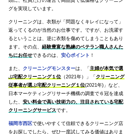
頭に、社員だけの運営で高品質で低価格なクリーニン
グを実現しています。
クリーニングは、衣類が「問題なくキレイになって」
返ってくるのが当然のお仕事です。ですが、お洗濯す
るということは、逆に衣類を傷めてしまうこともあり
ます。その点、
経験豊富な熟練のベテラン職人さんた
ちにお任せ
できるのは、
安心ポイント
！
また、
クリーニングモンスター
は、「
主婦が本気で選
ぶ宅配クリーニング１位
（2021年）」「
クリーニング
従事者が選ぶ宅配クリーニング１位
(2021年)」など、
日本マーケティングリサーチ機構の調査で６冠を達成
した、
安い料金で高い技術力の、注目されている宅配
クリーニングサービス
です。
福岡市西区
で使いやすくて信頼できるクリーニング店
をお探しでしたら、ぜひ一度試してみる価値はありま