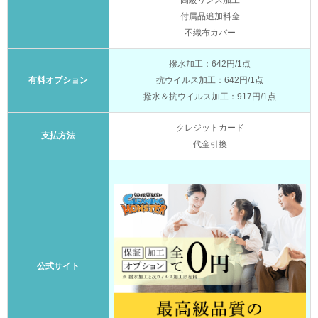
高級リンス加工
付属品追加料金
不織布カバー
撥水加工：642円/1点
有料オプション
抗ウイルス加工：642円/1点
撥水＆抗ウイルス加工：917円/1点
クレジットカード
支払方法
代金引換
公式サイト