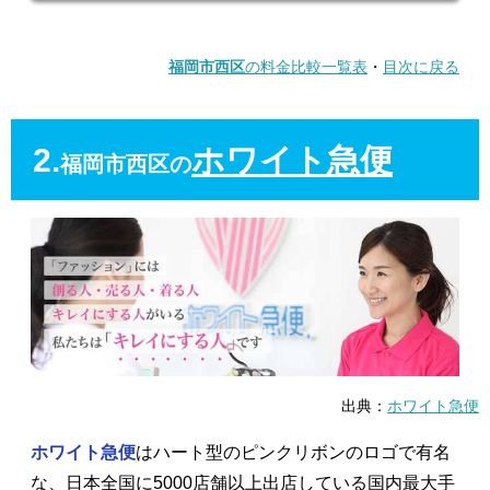
福岡市西区
の料金比較一覧表
・
目次に戻る
2.
ホワイト急便
福岡市西区の
出典：
ホワイト急便
ホワイト急便
はハート型のピンクリボンのロゴで有名
な、日本全国に5000店舗以上出店している国内最大手