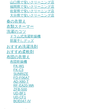
山口県で安いクリーニング店
福岡県で安いクリーニング店
佐賀県で安いクリーニング店
大分県で安いクリーニング店
春の衣替え
衣類スチーマー
洗濯のコツ
ドラム式洗濯乾燥機
部屋干しグッズ
おすすめ洗濯洗剤
おすすめ柔軟剤
布団の衣替え
布団乾燥機
FK-W1
FK-C3
SUNRIZE
FD-F06A7
AD-X80-T
RF-EA20-WA
ZFB-500
UD-BF1
UD-CF1
BOE047-IV