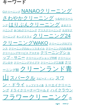
キーワード
NANAOクリーニング
Ciクリーニング
さわやかクリーニング
つるやクリーニ
はりぶんクリーニング
ング
ませクリ
ーニング
みつわクリーニング
アリスクリーニング
カガヤク
クリーニング24
リーニング
キングドライ
クリーニングWAKO
クリーニングのプリ
ンス
クリーニングのルッソスタイル
クリーニングの白光舎
クリーニングショ
クリーニングサービス アスナロ
ップ・サニー
クリーニングショップ中村
クリーニン
クリ
グシロヤ
クリーニングマイグマ
クリーニング三吉屋
クリーンランド青
ーニング館
山
スパークル
スワ
スピード・イン
ン・ドライ
トーエイクリーニ
トップドライ舎
ハイクラウン
ング
ドライクリーナーワールド
フラワークリーニング
ホ