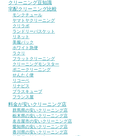
クリーニング豆知識
宅配クリーニング比較
モンクチュール
ヤマトヤクリーニング
クリラボ
ランドリーバスケット
リネット
美服パック
ホワイト急便
ラクリ
フラットクリーニング
クリーニングモンスター
ポニークリーニング
せんたく便
リコーベ
リナビス
プラスキューブ
フランス屋
料金が安いクリーニング店
群馬県の安いクリーニング店
栃木県の安いクリーニング店
名古屋市の安いクリーニング店
愛知県の安いクリーニング店
香川県の安いクリーニング店