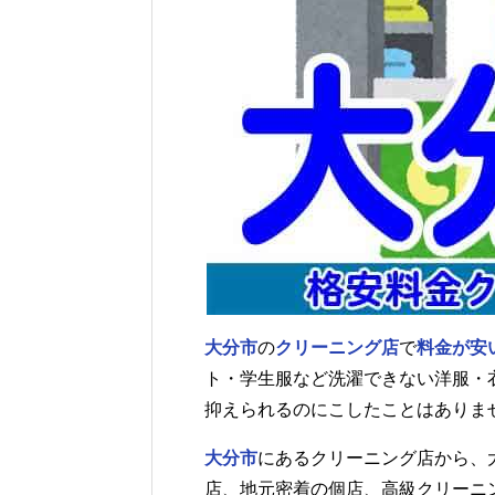
大分市
の
クリーニング店
で
料金が安
ト・学生服など洗濯できない洋服・
抑えられるのにこしたことはありま
大分市
にあるクリーニング店から、
店、地元密着の個店、高級クリーニ