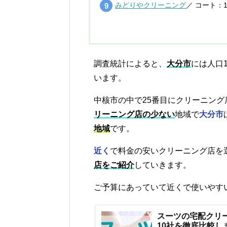
みどりやクリーニング
／ コート：1
調査統計によると、
大分市
には人口
います。
中核市の中で25番目にクリーニング
リーニング店の少ない
地域で
大分市
地域
です。
近く
で料金の安いクリーニング店を
店をご紹介
していきます。
ご予算にあっていて近くで使いやす
スーツの宅配クリ
10社を徹底比較し