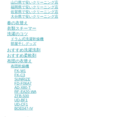
山口県で安いクリーニング店
福岡県で安いクリーニング店
佐賀県で安いクリーニング店
大分県で安いクリーニング店
春の衣替え
衣類スチーマー
洗濯のコツ
ドラム式洗濯乾燥機
部屋干しグッズ
おすすめ洗濯洗剤
おすすめ柔軟剤
布団の衣替え
布団乾燥機
FK-W1
FK-C3
SUNRIZE
FD-F06A7
AD-X80-T
RF-EA20-WA
ZFB-500
UD-BF1
UD-CF1
BOE047-IV