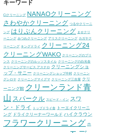
キーワード
NANAOクリーニング
Ciクリーニング
さわやかクリーニング
つるやクリーニ
はりぶんクリーニング
ング
ませクリ
ーニング
みつわクリーニング
アリスクリーニング
カガヤク
クリーニング24
リーニング
キングドライ
クリーニングWAKO
クリーニングのプリ
ンス
クリーニングのルッソスタイル
クリーニングの白光舎
クリーニングショ
クリーニングサービス アスナロ
ップ・サニー
クリーニングショップ中村
クリーニン
クリ
グシロヤ
クリーニングマイグマ
クリーニング三吉屋
クリーンランド青
ーニング館
山
スパークル
スワ
スピード・イン
ン・ドライ
トーエイクリーニ
トップドライ舎
ハイクラウン
ング
ドライクリーナーワールド
フラワークリーニング
ホ