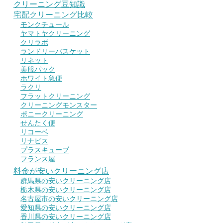
クリーニング豆知識
宅配クリーニング比較
モンクチュール
ヤマトヤクリーニング
クリラボ
ランドリーバスケット
リネット
美服パック
ホワイト急便
ラクリ
フラットクリーニング
クリーニングモンスター
ポニークリーニング
せんたく便
リコーベ
リナビス
プラスキューブ
フランス屋
料金が安いクリーニング店
群馬県の安いクリーニング店
栃木県の安いクリーニング店
名古屋市の安いクリーニング店
愛知県の安いクリーニング店
香川県の安いクリーニング店