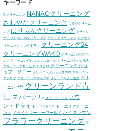
キーワード
NANAOクリーニング
Ciクリーニング
さわやかクリーニング
つるやクリーニ
はりぶんクリーニング
ング
ませクリ
ーニング
みつわクリーニング
アリスクリーニング
カガヤク
クリーニング24
リーニング
キングドライ
クリーニングWAKO
クリーニングのプリ
ンス
クリーニングのルッソスタイル
クリーニングの白光舎
クリーニングショ
クリーニングサービス アスナロ
ップ・サニー
クリーニングショップ中村
クリーニン
クリ
グシロヤ
クリーニングマイグマ
クリーニング三吉屋
クリーンランド青
ーニング館
山
スパークル
スワ
スピード・イン
ン・ドライ
トーエイクリーニ
トップドライ舎
ハイクラウン
ング
ドライクリーナーワールド
フラワークリーニング
ホ