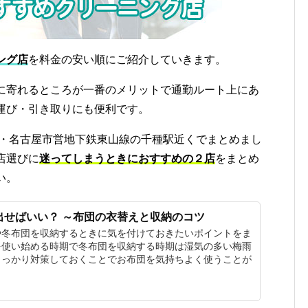
ング店
を料金の安い順にご紹介していきます。
に寄れるところが一番のメリットで通勤ルート上にあ
運び・引き取りにも便利です。
海・名古屋市営地下鉄東山線の千種駅近くでまとめまし
店選びに
迷ってしまうときにおすすめの２店
をまとめ
い。
出せばいい？ ～布団の衣替えと収納のコツ
や冬布団を収納するときに気を付けておきたいポイントをま
を使い始める時期で冬布団を収納する時期は湿気の多い梅雨
しっかり対策しておくことでお布団を気持ちよく使うことが