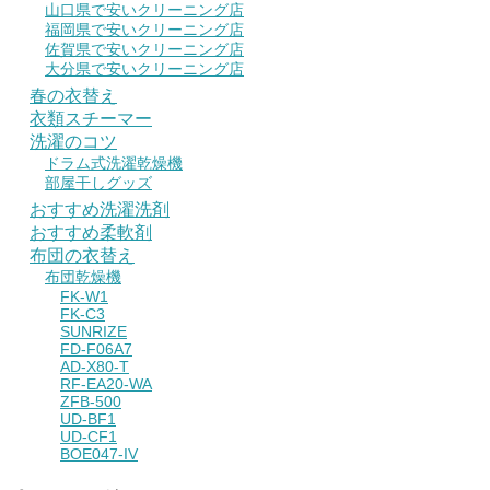
山口県で安いクリーニング店
福岡県で安いクリーニング店
佐賀県で安いクリーニング店
大分県で安いクリーニング店
春の衣替え
衣類スチーマー
洗濯のコツ
ドラム式洗濯乾燥機
部屋干しグッズ
おすすめ洗濯洗剤
おすすめ柔軟剤
布団の衣替え
布団乾燥機
FK-W1
FK-C3
SUNRIZE
FD-F06A7
AD-X80-T
RF-EA20-WA
ZFB-500
UD-BF1
UD-CF1
BOE047-IV