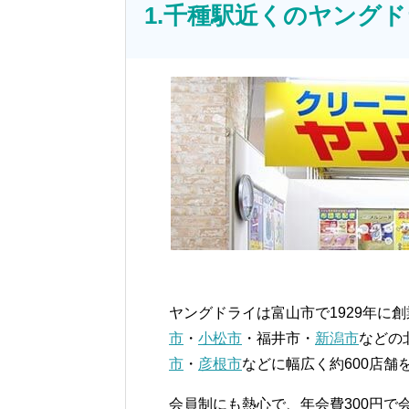
1.千種駅近くのヤング
ヤングドライは富山市で1929年に
市
・
小松市
・福井市・
新潟市
などの
市
・
彦根市
などに幅広く約600店舗
会員制にも熱心で、年会費300円