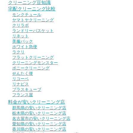
クリーニング豆知識
宅配クリーニング比較
モンクチュール
ヤマトヤクリーニング
クリラボ
ランドリーバスケット
リネット
美服パック
ホワイト急便
ラクリ
フラットクリーニング
クリーニングモンスター
ポニークリーニング
せんたく便
リコーベ
リナビス
プラスキューブ
フランス屋
料金が安いクリーニング店
群馬県の安いクリーニング店
栃木県の安いクリーニング店
名古屋市の安いクリーニング店
愛知県の安いクリーニング店
香川県の安いクリーニング店