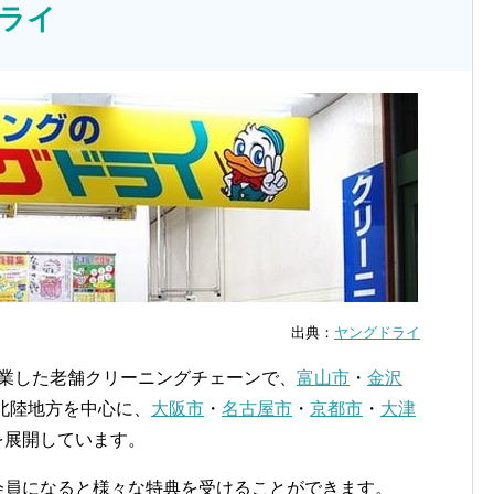
ドライ
出典：
ヤングドライ
創業した老舗クリーニングチェーンで、
富山市
・
金沢
北陸地方を中心に、
大阪市
・
名古屋市
・
京都市
・
大津
を展開しています。
で会員になると様々な特典を受けることができます。