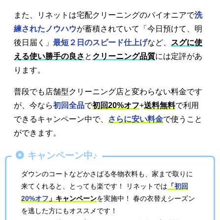
また、リネットは宅配クリーニングのパイオニアで
洗
練されたノウハウ
が蓄積されていて「今日預けて、明
後日届く」
最短２日のスピード仕上げ
など、
スグに使
える使い勝手の良さ
と
クリーニング品質
には定評があ
ります。
普段でも店舗型クリーニング店と変わらない料金です
が、今なら
初回全品
で
初回20%オフ
+
送料無料
で利用
できるキャンペーン中で、
さらに安い料金
で使うこと
ができます。
キャンペーン中♪
ダウンのコートなどかさばる冬物衣料も、家まで取りに
来てくれると、とっても楽です！ リネットでは
「
初回
20%オフ
」キャンペーン
を実施中！ 春の衣替えシーズン
を逃した方にもオススメです！