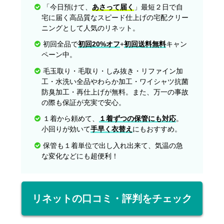
「今日預けて、
あさって届く
」最短２日で自
宅に届く高品質なスピード仕上げの宅配クリー
ニングとして人気のリネット。
初回全品で
初回20%オフ
+
初回送料無料
キャン
ペーン中。
毛玉取り・毛取り・しみ抜き・リファイン加
工・水洗い全品やわらか加工・ワイシャツ抗菌
防臭加工・再仕上げが無料。また、万一の事故
の際も保証が充実で安心。
１着から頼めて、
１着ずつの保管にも対応
。
小回りが効いて
手早く衣替え
にもおすすめ。
保管も１着単位で出し入れ出来て、気温の急
な変化などにも超便利！
リネットの口コミ・評判をチェック