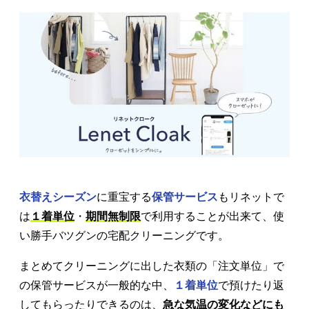
衣替えシーズン
に重宝する
保管サービス
もリネットで
は
１着単位
・
期間無制限
で利用することが出来て、使
い勝手バツグンの宅配クリーニングです。
まとめてクリーニングに出した衣類の「注文単位」で
の保管サービスが一般的な中、
１着単位
で預けたり返
してもらったりできるのは、
急な気温の変化などにも