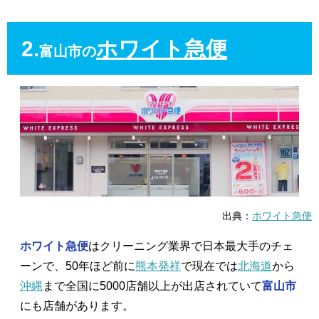
2.
ホワイト急便
富山市の
出典：
ホワイト急便
ホワイト急便
はクリーニング業界で日本最大手のチェ
ーンで、50年ほど前に
熊本発祥
で現在では
北海道
から
沖縄
まで全国に5000店舗以上が出店されていて
富山市
にも店舗があります。