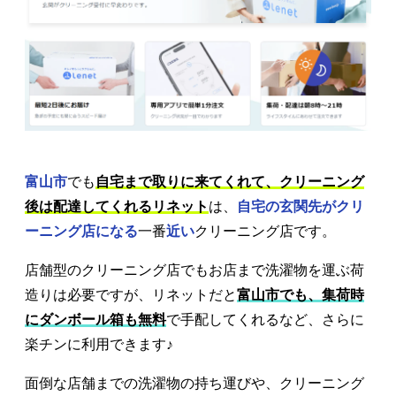
富山市
でも
自宅まで取りに来てくれて、クリーニング
後は配達してくれるリネット
は、
自宅の玄関先がクリ
ーニング店になる
一番
近い
クリーニング店です。
店舗型のクリーニング店でもお店まで洗濯物を運ぶ荷
造りは必要ですが、リネットだと
富山市でも、集荷時
にダンボール箱も無料
で手配してくれるなど、さらに
楽チンに利用できます♪
面倒な店舗までの洗濯物の持ち運びや、クリーニング