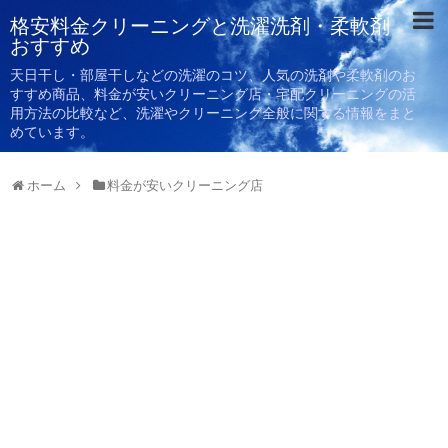
格安料金クリーニングと洗濯洗剤・柔軟剤
おすすめ
天日干し・部屋干しなどの洗濯のコツ、人気の洗剤や柔軟剤のお
すすめ商品、料金が安いクリーニング店・宅配クリーニングの活
用方法の比較など、洗濯やクリーニング全般に関する情報をまと
めています。
ホーム
料金が安いクリーニング店