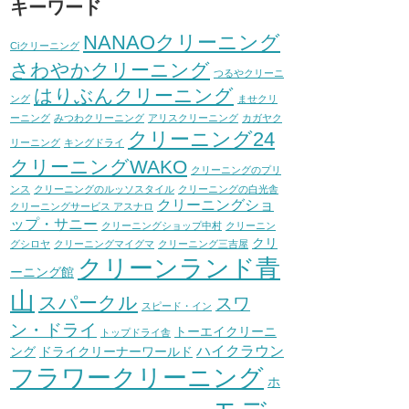
キーワード
NANAOクリーニング
Ciクリーニング
さわやかクリーニング
つるやクリーニ
はりぶんクリーニング
ング
ませクリ
ーニング
みつわクリーニング
アリスクリーニング
カガヤク
クリーニング24
リーニング
キングドライ
クリーニングWAKO
クリーニングのプリ
ンス
クリーニングのルッソスタイル
クリーニングの白光舎
クリーニングショ
クリーニングサービス アスナロ
ップ・サニー
クリーニングショップ中村
クリーニン
クリ
グシロヤ
クリーニングマイグマ
クリーニング三吉屋
クリーンランド青
ーニング館
山
スパークル
スワ
スピード・イン
ン・ドライ
トーエイクリーニ
トップドライ舎
ハイクラウン
ング
ドライクリーナーワールド
フラワークリーニング
ホ