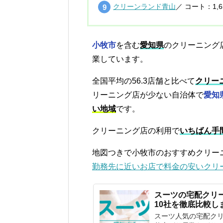
クリーンランド青山
／ コート：1,
小牧市
を含む
愛知県
のクリーニング
業しています。
全国平均の56.3店舗と比べて
クリー
リーニング店が少ない自治体で
愛知
い地域
です。
クリーニング店の利用で
いちばん手
地図つきで小牧市のおすすめクリー
勤務先に近いお店で料金の安いクリ
スーツの宅配クリ
10社を徹底比較し
スーツ人気の宅配ク