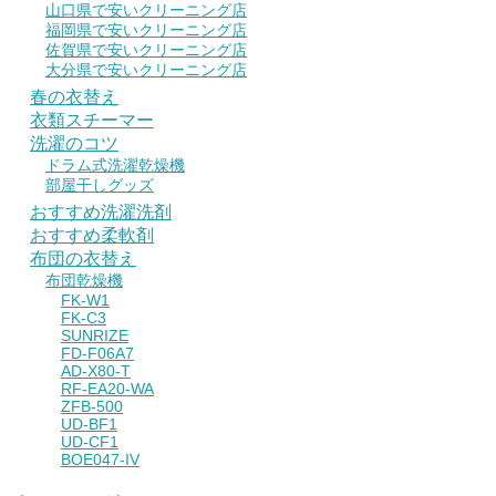
山口県で安いクリーニング店
福岡県で安いクリーニング店
佐賀県で安いクリーニング店
大分県で安いクリーニング店
春の衣替え
衣類スチーマー
洗濯のコツ
ドラム式洗濯乾燥機
部屋干しグッズ
おすすめ洗濯洗剤
おすすめ柔軟剤
布団の衣替え
布団乾燥機
FK-W1
FK-C3
SUNRIZE
FD-F06A7
AD-X80-T
RF-EA20-WA
ZFB-500
UD-BF1
UD-CF1
BOE047-IV