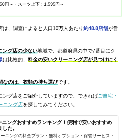
650円～・スーツ上下：1,595円～
店は、調査によると人口10万人あたり
約48.8店舗
が営
ニング店の少ない
地域で、都道府県の中で7番目にク
県
は比較的、
料金の安いクリーニング店が見つけにく
間なのは、衣類の持ち運び
です。
ニング店をご紹介していますので、できれば
ご自宅・
ーニング店
を探してみてください。
ーニングおすすめランキング！便利で安いおすすめ
ました。
リーニングの料金プラン・無料オプション・保管サービス・