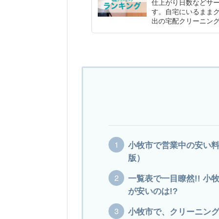
仕上がり日数などサー
す。自宅にいるまま
出の宅配クリーニン
小牧市で営業中の安い料
版）
一覧表で一目瞭然!! 
が安いのは!?
小牧市で、クリーニン