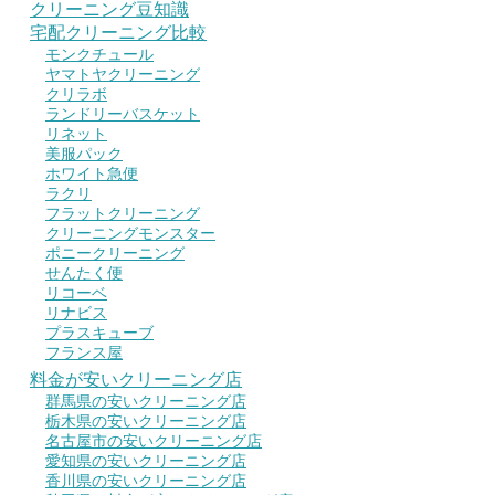
クリーニング豆知識
宅配クリーニング比較
モンクチュール
ヤマトヤクリーニング
クリラボ
ランドリーバスケット
リネット
美服パック
ホワイト急便
ラクリ
フラットクリーニング
クリーニングモンスター
ポニークリーニング
せんたく便
リコーベ
リナビス
プラスキューブ
フランス屋
料金が安いクリーニング店
群馬県の安いクリーニング店
栃木県の安いクリーニング店
名古屋市の安いクリーニング店
愛知県の安いクリーニング店
香川県の安いクリーニング店