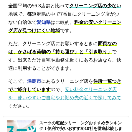
全国平均の56.3店舗と比べて
クリーニング店の少ない
地域で、都道府県の中で7番目にクリーニング店が少
ない自治体で
愛知県
は比較的、
料金の安いクリーニン
グ店が見つけにくい地域
です。
ただ、クリーニング店にお願いするときに
面倒なの
は、かさばる荷物の「持ち運び」と「引き取り」
で
す。出来るだけ自宅や勤務先近くにあるお店なら、快
適に利用することができます。
そこで、
津島市
にあるクリーニング店を
住所一覧つき
でご紹介しています
ので、
安い料金クリーニング店
を、使いやすいご自宅やお勤め先の近くで探してみて
ください。
スーツの宅配クリーニングおすすめランキン
グ！便利で安いおすすめ10社を徹底比較しま