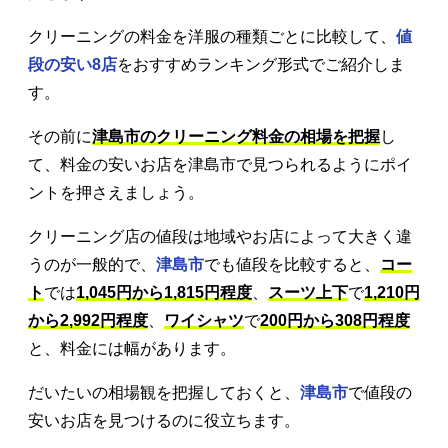
クリーニングの料金を洋服の種類ごとに比較して、
値
段の安い8店
をおすすめランキング形式でご紹介しま
す。
その前に
津島市のクリーニング料金の相場を把握
し
て、料金の安いお店を津島市で見つられるようにポイ
ントを押さえましょう。
クリーニング店の値段は地域やお店によって大きく違
うのが一般的で、
津島市
でも値段を比較すると、
コー
ト
では
1,045円から1,815円程度
、
スーツ上下
で
1,210円
から2,992円程度
、
ワイシャツ
で
200円から308円程度
と、料金には幅があります。
だいたいの相場観を把握しておくと、
津島市
で値段の
安いお店を見つけるのに役立ちます。