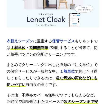
衣替えシーズン
に重宝する
保管サービス
もリネットで
は
１着単位
・
期間無制限
で利用することが出来て、使
い勝手バツグンの宅配クリーニングです。
まとめてクリーニングに出した衣類の「注文単位」で
の保管サービスが一般的な中、
１着単位
で預けたり返
してもらったりできるのは、
急な気温の変化などにも
使いやすい
自由度の高さです。
その他、不織布カバーも無料でつけてもらえるなど、
24時間空調管理されたスペースで
次のシーズンまで安