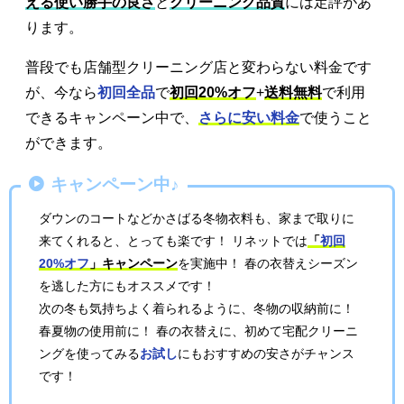
える使い勝手の良さ
と
クリーニング品質
には定評があ
ります。
普段でも店舗型クリーニング店と変わらない料金です
が、今なら
初回全品
で
初回20%オフ
+
送料無料
で利用
できるキャンペーン中で、
さらに安い料金
で使うこと
ができます。
キャンペーン中♪
ダウンのコートなどかさばる冬物衣料も、家まで取りに
来てくれると、とっても楽です！ リネットでは
「
初回
20%オフ
」キャンペーン
を実施中！ 春の衣替えシーズン
を逃した方にもオススメです！
次の冬も気持ちよく着られるように、冬物の収納前に！
春夏物の使用前に！ 春の衣替えに、初めて宅配クリーニ
ングを使ってみる
お試し
にもおすすめの安さがチャンス
です！