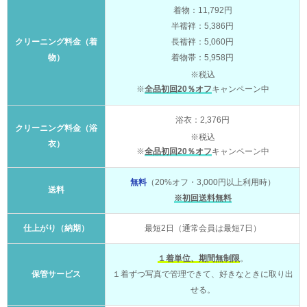
着物：11,792円
半襦袢：5,386円
クリーニング料金（着
長襦袢：5,060円
物）
着物帯：5,958円
※税込
※
全品初回20％オフ
キャンペーン中
浴衣：2,376円
クリーニング料金（浴
※税込
衣）
※
全品初回20％オフ
キャンペーン中
無料
（20%オフ・3,000円以上利用時）
送料
※初回送料無料
仕上がり（納期）
最短2日（通常会員は最短7日）
１着単位、期間無制限
。
保管サービス
１着ずつ写真で管理できて、好きなときに取り出
せる。