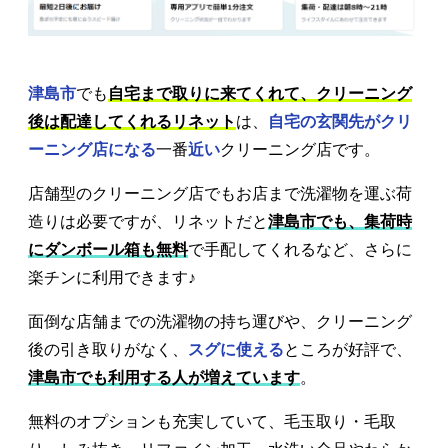
津島市
でも
自宅まで取りに来てくれて、クリーニング
後は配達してくれるリネット
は、
自宅の玄関先がクリ
ーニング店になる
一番
近い
クリーニング店です。
店舗型のクリーニング店でもお店まで洗濯物を運ぶ荷
造りは必要ですが、リネットだと
津島市でも、集荷時
にダンボール箱も無料
で手配してくれるなど、さらに
楽チンに利用できます♪
面倒な店舗までの洗濯物の持ち運びや、クリーニング
後の引き取りがなく、
スグに使える
ところが好評で、
津島市でも利用する人が増えています
。
無料のオプションも充実していて、毛玉取り・毛取