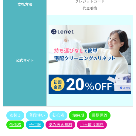
クレジットカード
支払方法
代金引換
公式サイト
衣替え
普段使い
初心者
短納期
長期保管
低価格
子供服
染み抜き無料
毛玉取り無料