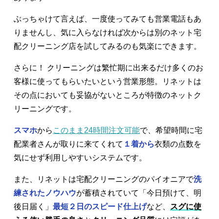
ぶっちゃけて言えば、一度使ってみても営業電話もあ
りませんし、気に入らなければ次からは別のネット宅
配クリーニング店を試してみるのも気楽にできます。
さらに！ クリーニングは繁忙期に出来るだけ多くのお
客様に使ってもらいたいという営業形態。リネットは
その点においても妥協がないところが特徴のネットク
リーニングです。
スマホ
から
このまま24時間注文可能
で、希望時間に宅
配業者さんが取りに来てくれて
１着から
衣類の点数を
気にせず利用しやすいシステムです。
また、リネットは宅配クリーニングのパイオニアで
洗
練されたノウハウ
が蓄積されていて「今日預けて、明
後日届く」
最短２日のスピード仕上げ
など、
スグに使