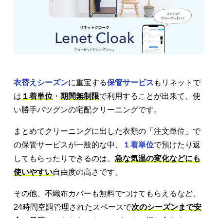
衣替えシーズン
に重宝する
保管サービス
もリネットで
は
１着単位
・
期間無制限
で利用することが出来て、使
い勝手バツグンの宅配クリーニングです。
まとめてクリーニングに出した衣類の「注文単位」で
の保管サービスが一般的な中、
１着単位
で預けたり返
してもらったりできるのは、
急な気温の変化などにも
使いやすい
自由度の高さです。
その他、不織布カバーも無料でつけてもらえるなど、
24時間空調管理されたスペースで
次のシーズンまで安