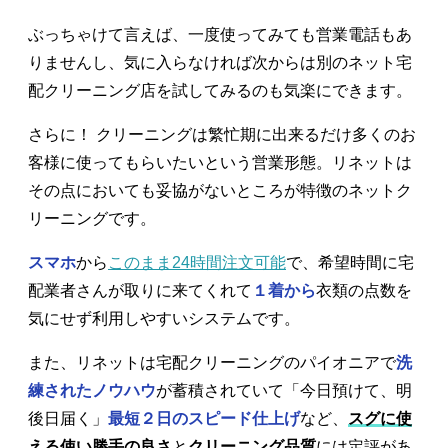
ぶっちゃけて言えば、一度使ってみても営業電話もあ
りませんし、気に入らなければ次からは別のネット宅
配クリーニング店を試してみるのも気楽にできます。
さらに！ クリーニングは繁忙期に出来るだけ多くのお
客様に使ってもらいたいという営業形態。リネットは
その点においても妥協がないところが特徴のネットク
リーニングです。
スマホ
から
このまま24時間注文可能
で、希望時間に宅
配業者さんが取りに来てくれて
１着から
衣類の点数を
気にせず利用しやすいシステムです。
また、リネットは宅配クリーニングのパイオニアで
洗
練されたノウハウ
が蓄積されていて「今日預けて、明
後日届く」
最短２日のスピード仕上げ
など、
スグに使
える使い勝手の良さ
と
クリーニング品質
には定評があ