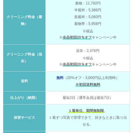
着物：11,792円
半襦袢：5,386円
クリーニング料金（着
長襦袢：5,060円
物）
着物帯：5,958円
※税込
※
全品初回20％オフ
キャンペーン中
浴衣：2,376円
クリーニング料金（浴
※税込
衣）
※
全品初回20％オフ
キャンペーン中
無料
（20%オフ・3,000円以上利用時）
送料
※初回送料無料
仕上がり（納期）
最短2日（通常会員は最短7日）
１着単位、期間無制限
。
保管サービス
１着ずつ写真で管理できて、好きなときに取り出
せる。