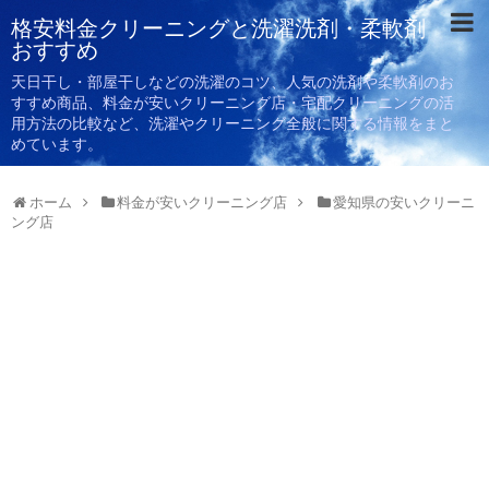
格安料金クリーニングと洗濯洗剤・柔軟剤
おすすめ
天日干し・部屋干しなどの洗濯のコツ、人気の洗剤や柔軟剤のお
すすめ商品、料金が安いクリーニング店・宅配クリーニングの活
用方法の比較など、洗濯やクリーニング全般に関する情報をまと
めています。
ホーム
料金が安いクリーニング店
愛知県の安いクリーニ
ング店