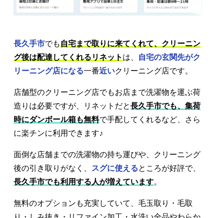
長久手市
でも
自宅まで取りに来てくれて、クリーニン
グ後は配達してくれるリネット
は、
自宅の玄関先がク
リーニング店になる
一番
近い
クリーニング店です。
店舗型のクリーニング店でもお店まで洗濯物を運ぶ荷
造りは必要ですが、リネットだと
長久手市でも、集荷
時にダンボール箱も無料
で手配してくれるなど、さら
に楽チンに利用できます♪
面倒な店舗までの洗濯物の持ち運びや、クリーニング
後の引き取りがなく、
スグに使える
ところが好評で、
長久手市でも利用する人が増えています
。
無料のオプションも充実していて、毛玉取り・毛取
り・しみ抜き・リファイン加工・水洗い全品やわらか