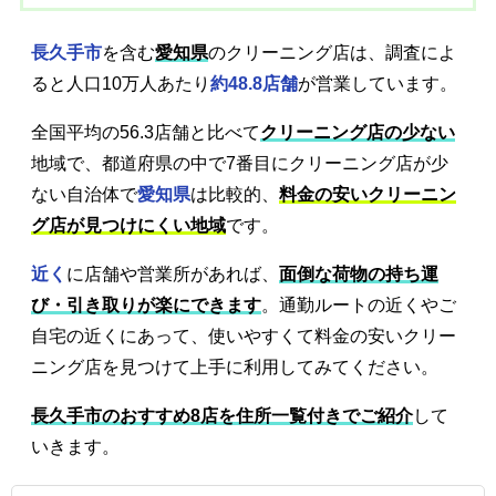
長久手市
を含む
愛知県
のクリーニング店は、調査によ
ると人口10万人あたり
約48.8店舗
が営業しています。
全国平均の56.3店舗と比べて
クリーニング店の少ない
地域で、都道府県の中で7番目にクリーニング店が少
ない自治体で
愛知県
は比較的、
料金の安いクリーニン
グ店が見つけにくい地域
です。
近く
に店舗や営業所があれば、
面倒な荷物の持ち運
び・引き取りが楽にできます
。通勤ルートの近くやご
自宅の近くにあって、使いやすくて料金の安いクリー
ニング店を見つけて上手に利用してみてください。
長久手市のおすすめ8店を住所一覧付きでご紹介
して
いきます。