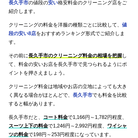
長久手市
の値段の
安い
格安料金のクリーニング店をご
紹介します。
クリーニングの料金を洋服の種類ごとに比較して、
値
段の安い8店
をおすすめランキング形式でご紹介しま
す。
その前に
長久手市のクリーニング料金の相場を把握
し
て、料金の安いお店を長久手市で見つられるようにポ
イントを押さえましょう。
クリーニング料金は地域やお店の立地によっても大き
く異なる場合がほとんどで、
長久手市
でも料金を比較
すると幅があります。
長久手市だと、
コート料金
で1,166円～1,782円程度、
スーツ上下の料金
で1,246円～2,992円程度、
ワイシャ
ツの料金
で198円～253円程度になっています。