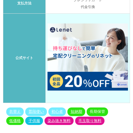
クレジットカード
支払方法
代金引換
公式サイト
衣替え
普段使い
初心者
短納期
長期保管
低価格
子供服
染み抜き無料
毛玉取り無料