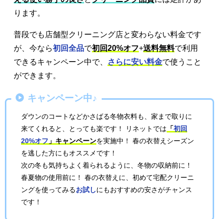
ります。
普段でも店舗型クリーニング店と変わらない料金です
が、今なら
初回全品
で
初回20%オフ
+
送料無料
で利用
できるキャンペーン中で、
さらに安い料金
で使うこと
ができます。
キャンペーン中♪
ダウンのコートなどかさばる冬物衣料も、家まで取りに
来てくれると、とっても楽です！ リネットでは
「
初回
20%オフ
」キャンペーン
を実施中！ 春の衣替えシーズン
を逃した方にもオススメです！
次の冬も気持ちよく着られるように、冬物の収納前に！
春夏物の使用前に！ 春の衣替えに、初めて宅配クリーニ
ングを使ってみる
お試し
にもおすすめの安さがチャンス
です！