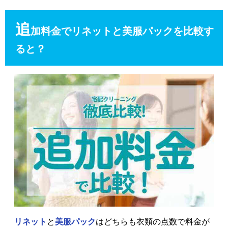
追
加料金でリネットと美服パックを比較す
ると？
リネット
と
美服パック
はどちらも衣類の点数で料金が