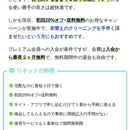
る使い勝手の良さは超快適です。
しかも現在、
初回20%オフ
+
送料無料
のお得なキャン
ペーンが実施中で、
衣替えのクリーニングを手早く済
ませたいという方にもおすすめ
です。
プレミアム会員への入会が条件ですが、会費は
入会か
ら最長２ヶ月無料
で、無料期間中の退会も自由です。
リネットの特長
宅配なのに最短２日で届く
初回20%オフ+送料無料
サイト・アプリで申し込むだけで１着から手軽に使える
検品してもらえるので事前に用紙記入の手間がない
保管サービスも１着単位で期間無制限