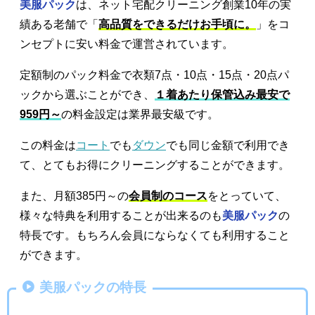
美服パック
は、ネット宅配クリーニング創業10年の実
績ある老舗で「
高品質をできるだけお手頃に。
」をコ
ンセプトに安い料金で運営されています。
定額制のパック料金で衣類7点・10点・15点・20点パ
ックから選ぶことができ、
１着あたり保管込み最安で
959円～
の料金設定は業界最安級です。
この料金は
コート
でも
ダウン
でも同じ金額で利用でき
て、とてもお得にクリーニングすることができます。
また、月額385円～の
会員制のコース
をとっていて、
様々な特典を利用することが出来るのも
美服パック
の
特長です。もちろん会員にならなくても利用すること
ができます。
美服パックの特長