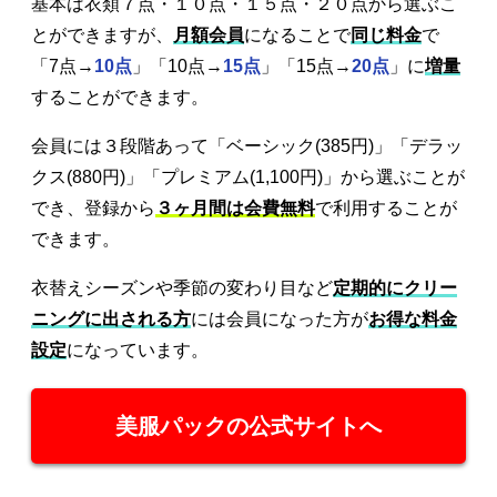
基本は衣類７点・１０点・１５点・２０点から選ぶこ
とができますが、
月額会員
になることで
同じ料金
で
「7点→
10点
」「10点→
15点
」「15点→
20点
」に
増量
することができます。
会員には３段階あって「ベーシック(385円)」「デラッ
クス(880円)」「プレミアム(1,100円)」から選ぶことが
でき、登録から
３ヶ月間は会費無料
で利用することが
できます。
衣替えシーズンや季節の変わり目など
定期的にクリー
ニングに出される方
には会員になった方が
お得な料金
設定
になっています。
美服パックの公式サイトへ