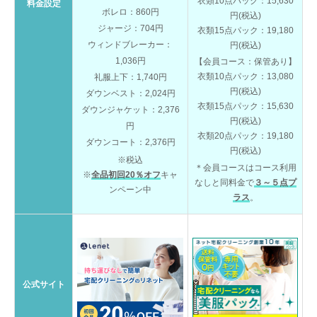
衣類10点パック：15,630
料金設定
ボレロ：860円
円(税込)
ジャージ：704円
衣類15点パック：19,180
ウィンドブレーカー：
円(税込)
1,036円
【会員コース：保管あり】
衣類10点パック：13,080
礼服上下：1,740円
円(税込)
ダウンベスト：2,024円
衣類15点パック：15,630
ダウンジャケット：2,376
円(税込)
円
衣類20点パック：19,180
ダウンコート：2,376円
円(税込)
※税込
＊会員コースはコース利用
※
全品初回20％オフ
キャ
なしと同料金で
３～５点プ
ンペーン中
ラス
。
公式サイト