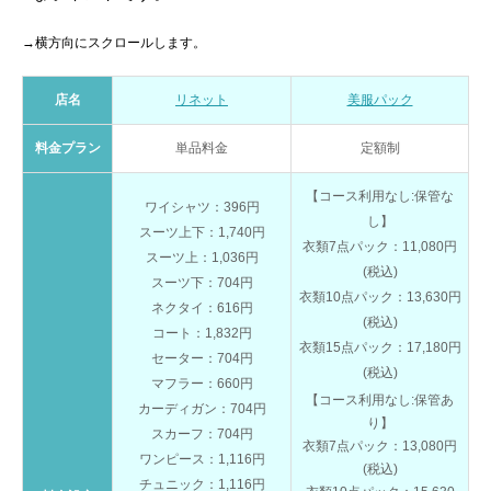
→横方向にスクロールします。
店名
リネット
美服パック
料金プラン
単品料金
定額制
【コース利用なし:保管な
ワイシャツ：396円
し】
スーツ上下：1,740円
衣類7点パック：11,080円
スーツ上：1,036円
(税込)
スーツ下：704円
衣類10点パック：13,630円
ネクタイ：616円
(税込)
コート：1,832円
衣類15点パック：17,180円
セーター：704円
(税込)
マフラー：660円
【コース利用なし:保管あ
カーディガン：704円
り】
スカーフ：704円
衣類7点パック：13,080円
ワンピース：1,116円
(税込)
チュニック：1,116円