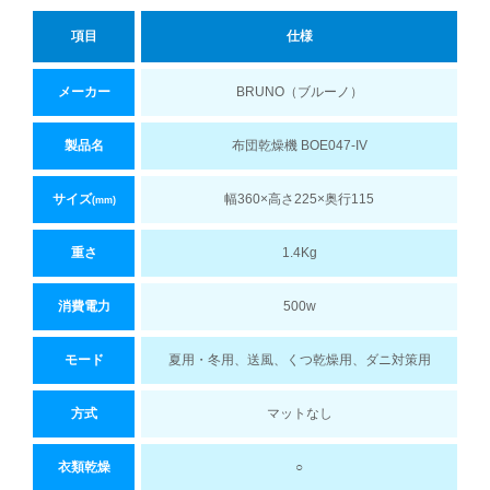
項目
仕様
メーカー
BRUNO（ブルーノ）
製品名
布団乾燥機 BOE047-IV
サイズ
幅360×高さ225×奥行115
(mm)
重さ
1.4Kg
消費電力
500w
モード
夏用・冬用、送風、くつ乾燥用、ダニ対策用
方式
マットなし
衣類乾燥
○