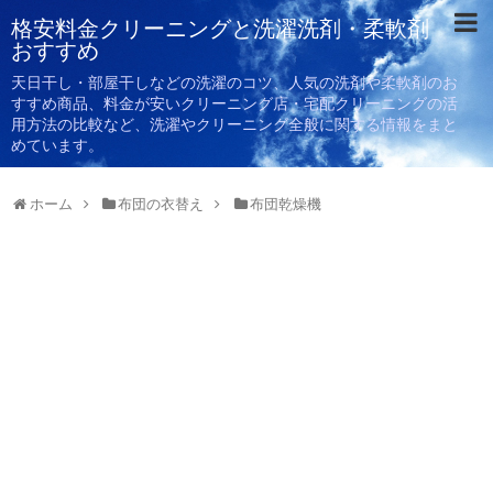
格安料金クリーニングと洗濯洗剤・柔軟剤
おすすめ
天日干し・部屋干しなどの洗濯のコツ、人気の洗剤や柔軟剤のお
すすめ商品、料金が安いクリーニング店・宅配クリーニングの活
用方法の比較など、洗濯やクリーニング全般に関する情報をまと
めています。
ホーム
布団の衣替え
布団乾燥機