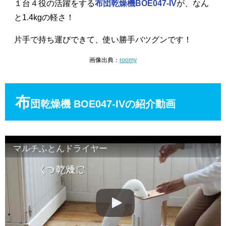
１台４役の活躍をする
布団乾燥機BOE047-IV
が、なん
と1.4kgの軽さ！
片手で持ち運びできて、使い勝手バツグンです！
画像出典：
roomy
布
団乾燥機 BOE047-IVの紹介動画
マルチふとんドライヤー