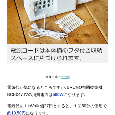
画像出典：
roomy
電気代が気になるところですが､BRUNO布団乾燥機
BOE047-IVの消費電力は
500W
になります｡
電気代を１kWh単価27円とすると、１回60分の使用で
約13.50円
になります。