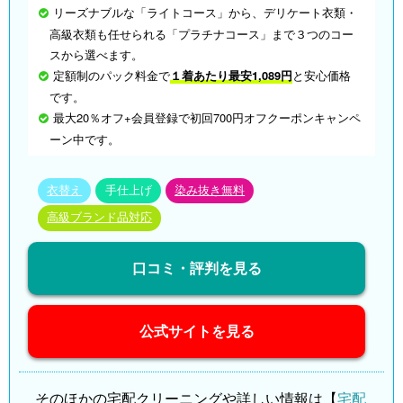
リーズナブルな「ライトコース」から、デリケート衣類・
高級衣類も任せられる「プラチナコース」まで３つのコー
スから選べます。
定額制のパック料金で
１着あたり最安1,089円
と安心価格
です。
最大20％オフ+会員登録で初回700円オフクーポンキャンペ
ーン中です。
衣替え
手仕上げ
染み抜き無料
高級ブランド品対応
口コミ・評判を見る
公式サイトを見る
そのほかの宅配クリーニングや詳しい情報は【
宅配