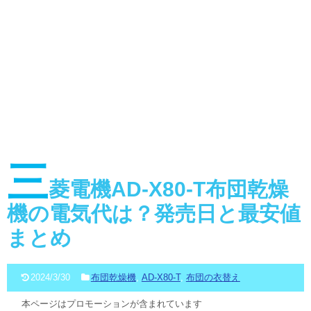
三
菱電機AD-X80-T布団乾燥
機の電気代は？発売日と最安値
まとめ
2024/3/30
布団乾燥機
,
AD-X80-T
,
布団の衣替え
本ページはプロモーションが含まれています