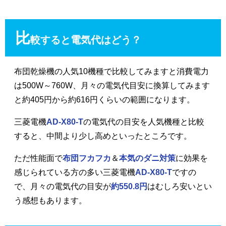
比
較すると電気代はどう？
布団乾燥機の人気10機種で比較してみますと消費電力
は500W～760W、月々の電気代目安に換算してみます
と約405円から約616円くらいの範囲になります。
三菱電機
AD-X80-T
の電気代の目安を人気機種と比較
すると、中間より少し高めといったところです。
ただ性能面で
布団フカフカ
＆
本気のダニ対策
に効果を
感じられている方の多い三菱電機
AD-X80-T
ですの
で、月々の電気代の目安が
約550.8円
はむしろ安いとい
う感想もあります。