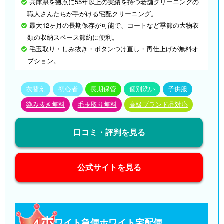
兵庫県を拠点に55年以上の実績を持つ老舗クリーニングの
職人さんたちが手がける宅配クリーニング。
最大12ヶ月の長期保存が可能で、コートなど季節の大物衣
類の収納スペース節約に便利。
毛玉取り・しみ抜き・ボタンつけ直し・再仕上げが無料オ
プション。
衣替え
初心者
長期保管
個別洗い
子供服
染み抜き無料
毛玉取り無料
高級ブランド品対応
口コミ・評判を見る
公式サイトを見る
ホ
ワイト急便ホワイト宅配便