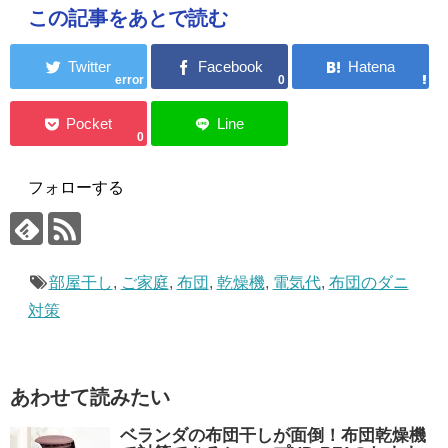
この記事をあとで読む
error
0
0
フォローする
部屋干し
,
ご家庭
,
布団
,
乾燥機
,
電気代
,
布団のダニ
対策
あわせて読みたい
ベランダの布団干しが面倒！布団乾燥機