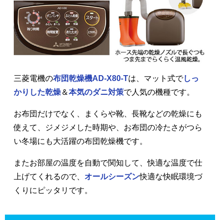
三菱電機の
布団乾燥機AD-X80-T
は、マット式で
しっ
かりした乾燥
＆
本気のダニ対策
で人気の機種です。
お布団だけでなく、まくらや靴、長靴などの乾燥にも
使えて、ジメジメした時期や、お布団の冷たさがつら
い冬場にも大活躍の布団乾燥機です。
またお部屋の温度を自動で関知して、快適な温度で仕
上げてくれるので、
オールシーズン
快適な快眠環境づ
くりにピッタリです。