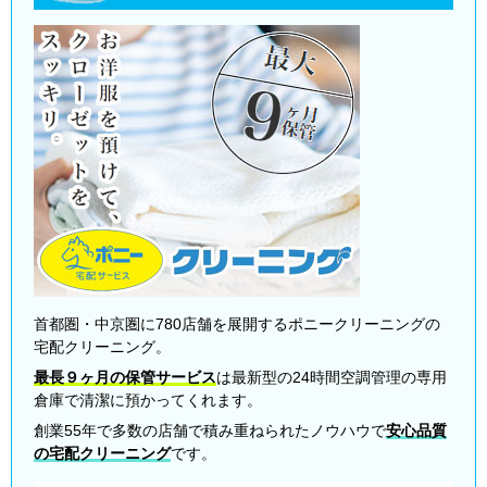
首都圏・中京圏に780店舗を展開するポニークリーニングの
宅配クリーニング。
最長９ヶ月の保管サービス
は最新型の24時間空調管理の専用
倉庫で清潔に預かってくれます。
創業55年で多数の店舗で積み重ねられたノウハウで
安心品質
の宅配クリーニング
です。