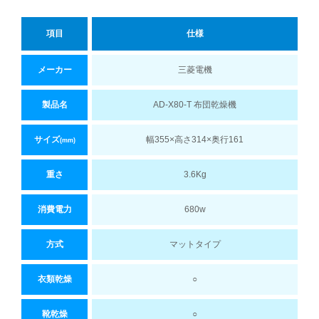
項目
仕様
メーカー
三菱電機
製品名
AD-X80-T 布団乾燥機
サイズ
幅355×高さ314×奥行161
(mm)
重さ
3.6Kg
消費電力
680w
方式
マットタイプ
衣類乾燥
○
靴乾燥
○