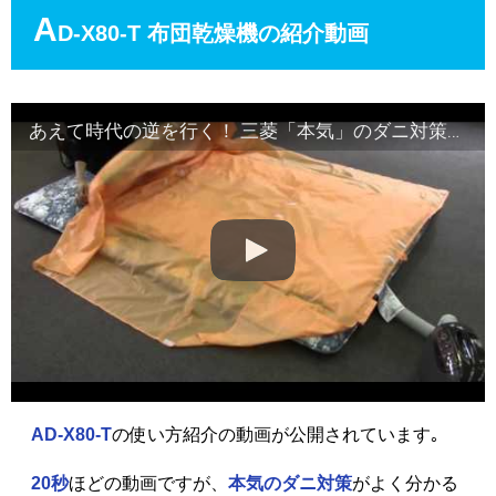
A
D-X80-T 布団乾燥機の紹介動画
あえて時代の逆を行く！ 三菱「本気」のダニ対策とは？
AD-X80-T
の使い方紹介の動画が公開されています｡
20秒
ほどの動画ですが、
本気のダニ対策
がよく分かる