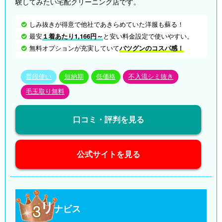
験してみたい宅配クリーニング店です。
しみ抜きが得意で他社であきらめていた洋服も蘇る！
最安
１着あたり1,166円～
と安い料金設定で使いやすい。
無料オプションが充実していて
バツグンのコスパ感！
普段使い
短納期
低価格
不入流シミ抜き
毛玉取り無料
口コミ・評判を見る
公式サイトを見る
リ
ナビス