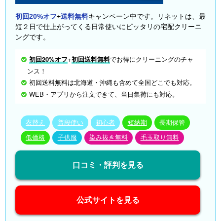
初回20%オフ
+
送料無料
キャンペーン中です。リネットは、最
短２日で仕上がってくる日常使いにピッタリの宅配クリーニ
ングです。
初回20%オフ
+
初回送料無料
でお得にクリーニングのチャ
ンス！
初回送料無料は北海道・沖縄も含めて全国どこでも対応。
WEB・アプリから注文できて、当日集荷にも対応。
衣替え
普段使い
初心者
短納期
長期保管
低価格
子供服
染み抜き無料
毛玉取り無料
口コミ・評判を見る
公式サイトを見る