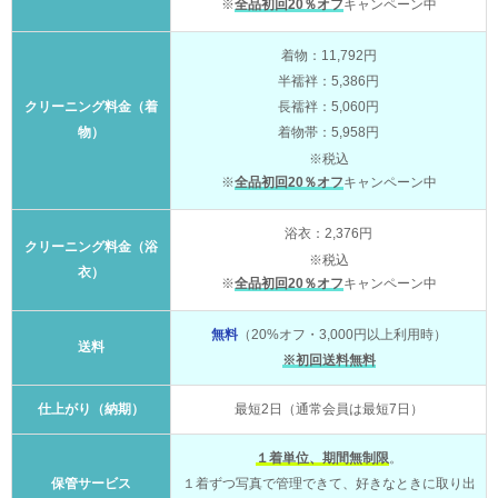
※
全品初回20％オフ
キャンペーン中
着物：11,792円
半襦袢：5,386円
クリーニング料金（着
長襦袢：5,060円
物）
着物帯：5,958円
※税込
※
全品初回20％オフ
キャンペーン中
浴衣：2,376円
クリーニング料金（浴
※税込
衣）
※
全品初回20％オフ
キャンペーン中
無料
（20%オフ・3,000円以上利用時）
送料
※初回送料無料
仕上がり（納期）
最短2日（通常会員は最短7日）
１着単位、期間無制限
。
保管サービス
１着ずつ写真で管理できて、好きなときに取り出