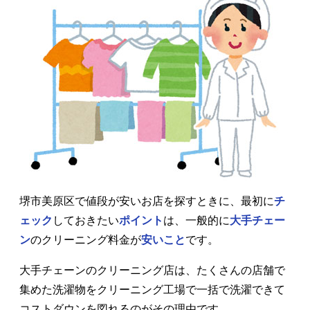
堺市美原区で値段が安いお店を探すときに、最初に
チ
ェック
しておきたい
ポイント
は、一般的に
大手チェー
ン
のクリーニング料金が
安いこと
です。
大手チェーンのクリーニング店は、たくさんの店舗で
集めた洗濯物をクリーニング工場で一括で洗濯できて
コストダウンを図れるのがその理由です。