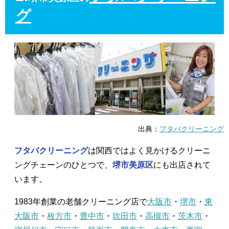
グ
出典：
フタバクリーニング
フタバクリーニング
は関西ではよく見かけるクリーニ
ングチェーンのひとつで、
堺市美原区
にも出店されて
います。
1983年創業の老舗クリーニング店で
大阪市
・
堺市
・
東
大阪市
・
枚方市
・
豊中市
・
吹田市
・
高槻市
・
茨木市
・