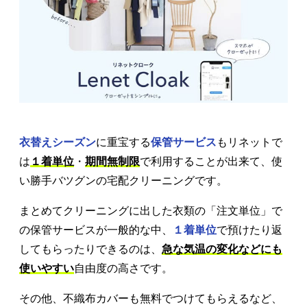
衣替えシーズン
に重宝する
保管サービス
もリネットで
は
１着単位
・
期間無制限
で利用することが出来て、使
い勝手バツグンの宅配クリーニングです。
まとめてクリーニングに出した衣類の「注文単位」で
の保管サービスが一般的な中、
１着単位
で預けたり返
してもらったりできるのは、
急な気温の変化などにも
使いやすい
自由度の高さです。
その他、不織布カバーも無料でつけてもらえるなど、