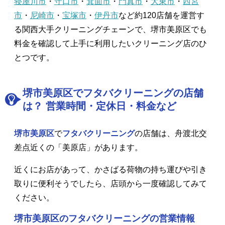
寝屋川市
・
守口市
・
箕面市
・
門真市
・
大東市
・
西宮
市
・
尼崎市
・
宝塚市
・
伊丹市
など約120店舗を運営す
る関西大手クリーニングチェーンで、堺市美原区でも
料金を確認して上手に利用したいクリーニング店のひ
とつです。
堺市美原区でフタバクリーニングの店舗
は？ 営業時間・定休日・料金など
堺市美原区
で
フタバクリーニング
の店舗は、舟渡北交
差点近くの「美原店」があります。
近くにお店があって、かさばる荷物の持ち運びや引き
取りに便利そうでしたら、店頭から一度確認してみて
ください。
堺市美原区のフタバクリーニングの営業情報