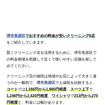
堺市美原区
でおすすめの料金が安いクリーニング6店
をご紹介していきます。
賢くクリーニング店を活用するために、堺市美原区で
の料金相場を把握して近くで使いやすい店舗を探して
みてください。
クリーニング店の値段は地域やお店によって大きく違
うのが一般的で、
堺市美原区
でも値段を比較すると、
コート
では
1,166円から1,980円程度
、
スーツ上下
で
1,246円から2,420円程度
、
ワイシャツ
で
213円から270
円程度
と、料金には幅があります。