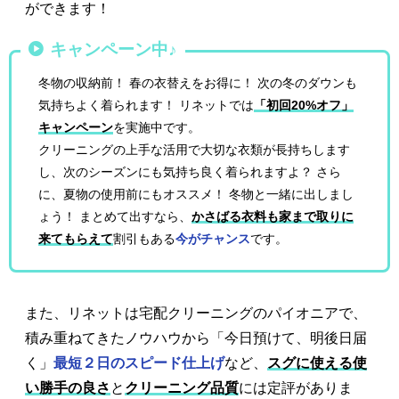
ができます！
キャンペーン中♪
冬物の収納前！ 春の衣替えをお得に！ 次の冬のダウンも
気持ちよく着られます！ リネットでは
「初回20%オフ」
キャンペーン
を実施中です。
クリーニングの上手な活用で大切な衣類が長持ちします
し、次のシーズンにも気持ち良く着られますよ？ さら
に、夏物の使用前にもオススメ！ 冬物と一緒に出しまし
ょう！ まとめて出すなら、
かさばる衣料も家まで取りに
来てもらえて
割引もある
今がチャンス
です。
また、リネットは宅配クリーニングのパイオニアで、
積み重ねてきたノウハウから「今日預けて、明後日届
く」
最短２日のスピード仕上げ
など、
スグに使える使
い勝手の良さ
と
クリーニング品質
には定評がありま