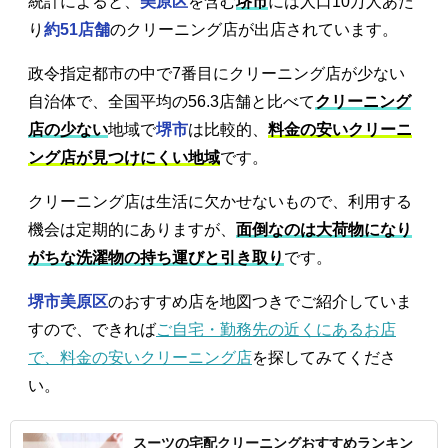
統計によると、
美原区
を含む
堺市
には人口10万人あた
り
約51店舗
のクリーニング店が出店されています。
政令指定都市の中で7番目にクリーニング店が少ない
自治体で、全国平均の56.3店舗と比べて
クリーニング
店の少ない
地域で
堺市
は比較的、
料金の安いクリーニ
ング店が見つけにくい地域
です。
クリーニング店は生活に欠かせないもので、利用する
機会は定期的にありますが、
面倒なのは大荷物になり
がちな洗濯物の持ち運びと引き取り
です。
堺市美原区
のおすすめ店を地図つきでご紹介していま
すので、できれば
ご自宅・勤務先の近くにあるお店
で、料金の安いクリーニング店
を探してみてくださ
い。
スーツの宅配クリーニングおすすめランキン