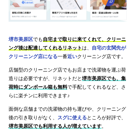
堺市美原区
でも
自宅まで取りに来てくれて、クリーニ
ング後は配達してくれるリネット
は、
自宅の玄関先が
クリーニング店になる
一番
近い
クリーニング店です。
店舗型のクリーニング店でもお店まで洗濯物を運ぶ荷
造りは必要ですが、リネットだと
堺市美原区でも、集
荷時にダンボール箱も無料
で手配してくれるなど、さ
らに楽チンに利用できます♪
面倒な店舗までの洗濯物の持ち運びや、クリーニング
後の引き取りがなく、
スグに使える
ところが好評で、
堺市美原区でも利用する人が増えています
。