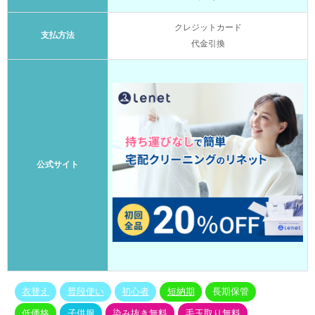
クレジットカード
支払方法
代金引換
公式サイト
衣替え
普段使い
初心者
短納期
長期保管
低価格
子供服
染み抜き無料
毛玉取り無料