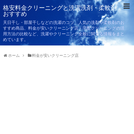
格安料金クリーニングと洗濯洗剤・柔軟剤
おすすめ
天日干し・部屋干しなどの洗濯のコツ、人気の洗剤や柔軟剤のお
すすめ商品、料金が安いクリーニング店・宅配クリーニングの活
用方法の比較など、洗濯やクリーニング全般に関する情報をまと
めています。
ホーム
料金が安いクリーニング店