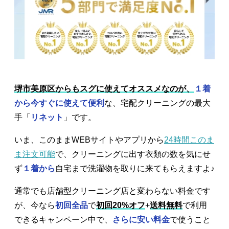
堺市美原区からもスグに使えてオススメなのが、
１着
から今すぐに使えて便利
な、宅配クリーニングの最大
手「
リネット
」です。
いま、このままWEBサイトやアプリから
24時間このま
ま注文可能
で、クリーニングに出す衣類の数を気にせ
ず
１着から
自宅まで洗濯物を取りに来てもらえますよ♪
通常でも店舗型クリーニング店と変わらない料金です
が、今なら
初回全品
で
初回20%オフ
+
送料無料
で利用
できるキャンペーン中で、
さらに安い料金
で使うこと