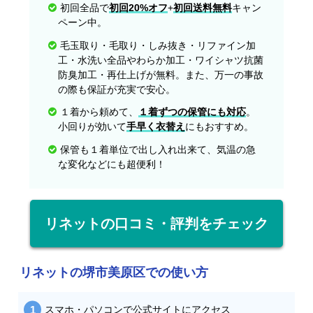
初回全品で
初回20%オフ
+
初回送料無料
キャン
ペーン中。
毛玉取り・毛取り・しみ抜き・リファイン加
工・水洗い全品やわらか加工・ワイシャツ抗菌
防臭加工・再仕上げが無料。また、万一の事故
の際も保証が充実で安心。
１着から頼めて、
１着ずつの保管にも対応
。
小回りが効いて
手早く衣替え
にもおすすめ。
保管も１着単位で出し入れ出来て、気温の急
な変化などにも超便利！
リネットの口コミ・評判をチェック
リネットの堺市美原区での使い方
スマホ・パソコンで公式サイトにアクセス